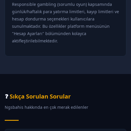
Responsible gambling (sorumlu oyun) kapsamında
günlük/haftalık para yatırma limitleri, kayıp limitleri ve
hesap dondurma seçenekleri kullanıcılara
sunulmaktadır. Bu özellikler platform menüsünün
"Hesap Ayarları" bölümünden kolayca
aktifleştirilebilmektedir.
❓
Sıkça Sorulan Sorular
Ngsbahis hakkında en çok merak edilenler