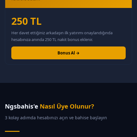
250 TL
Her davet ettiğiniz arkadaşın ilk yatırımı onaylandığında
hesabınıza anında 250 TL nakit bonus eklenir.
Bonus Al →
Ngsbahis'e
Nasıl Üye Olunur?
3 kolay adımda hesabınızı açın ve bahise başlayın