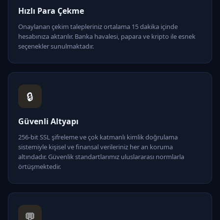
Hızlı Para Çekme
Onaylanan çekim talepleriniz ortalama 15 dakika içinde
hesabınıza aktarılır. Banka havalesi, papara ve kripto ile esnek
seçenekler sunulmaktadır.
🔒
Güvenli Altyapı
256-bit SSL şifreleme ve çok katmanlı kimlik doğrulama
sistemiyle kişisel ve finansal verileriniz her an koruma
altındadır. Güvenlik standartlarımız uluslararası normlarla
örtüşmektedir.
💬