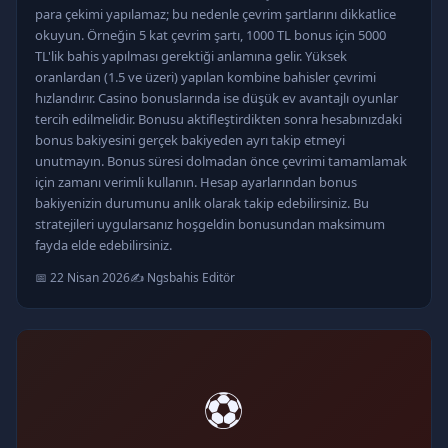
para çekimi yapılamaz; bu nedenle çevrim şartlarını dikkatlice
okuyun. Örneğin 5 kat çevrim şartı, 1000 TL bonus için 5000
TL'lik bahis yapılması gerektiği anlamına gelir. Yüksek
oranlardan (1.5 ve üzeri) yapılan kombine bahisler çevrimi
hızlandırır. Casino bonuslarında ise düşük ev avantajlı oyunlar
tercih edilmelidir. Bonusu aktifleştirdikten sonra hesabınızdaki
bonus bakiyesini gerçek bakiyeden ayrı takip etmeyi
unutmayın. Bonus süresi dolmadan önce çevrimi tamamlamak
için zamanı verimli kullanın. Hesap ayarlarından bonus
bakiyenizin durumunu anlık olarak takip edebilirsiniz. Bu
stratejileri uygularsanız hoşgeldin bonusundan maksimum
fayda elde edebilirsiniz.
📅 22 Nisan 2026
✍️ Ngsbahis Editör
⚽