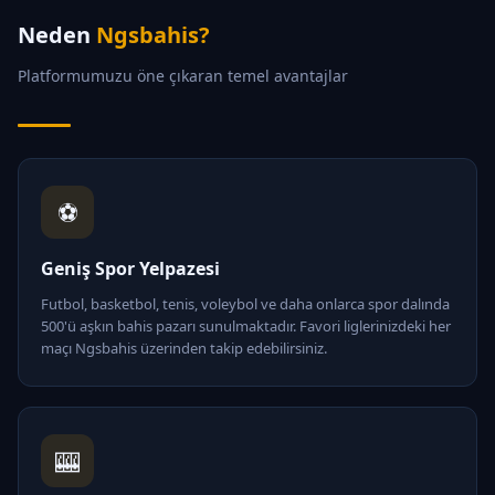
Neden
Ngsbahis?
Platformumuzu öne çıkaran temel avantajlar
⚽
Geniş Spor Yelpazesi
Futbol, basketbol, tenis, voleybol ve daha onlarca spor dalında
500'ü aşkın bahis pazarı sunulmaktadır. Favori liglerinizdeki her
maçı Ngsbahis üzerinden takip edebilirsiniz.
🎰