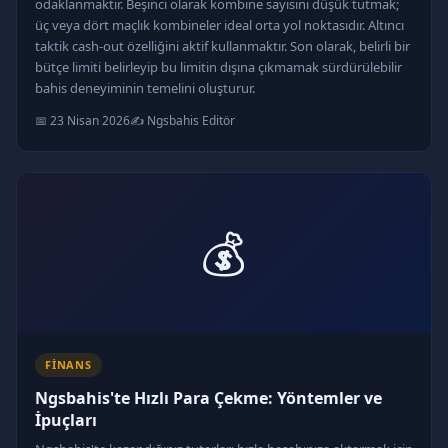
odaklanmaktır. Beşinci olarak kombine sayısını düşük tutmak;
üç veya dört maçlık kombineler ideal orta yol noktasıdır. Altıncı
taktik cash-out özelliğini aktif kullanmaktır. Son olarak, belirli bir
bütçe limiti belirleyip bu limitin dışına çıkmamak sürdürülebilir
bahis deneyiminin temelini oluşturur.
📅 23 Nisan 2026
✍️ Ngsbahis Editör
💰
FINANS
Ngsbahis'te Hızlı Para Çekme: Yöntemler ve
İpuçları