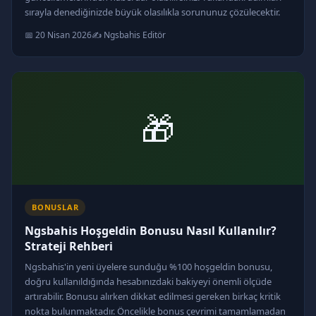
sırayla denediğinizde büyük olasılıkla sorununuz çözülecektir.
📅 20 Nisan 2026
✍️ Ngsbahis Editör
🎁
BONUSLAR
Ngsbahis Hoşgeldin Bonusu Nasıl Kullanılır?
Strateji Rehberi
Ngsbahis'in yeni üyelere sunduğu %100 hoşgeldin bonusu,
doğru kullanıldığında hesabınızdaki bakiyeyi önemli ölçüde
artırabilir. Bonusu alırken dikkat edilmesi gereken birkaç kritik
nokta bulunmaktadır. Öncelikle bonus çevrimi tamamlamadan