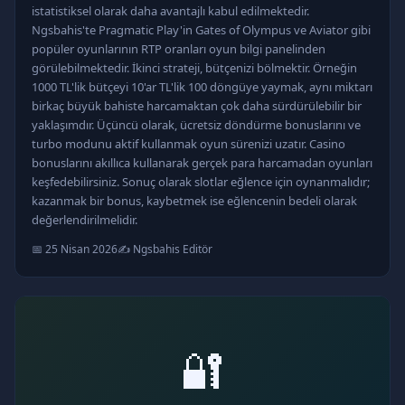
istatistiksel olarak daha avantajlı kabul edilmektedir.
Ngsbahis'te Pragmatic Play'in Gates of Olympus ve Aviator gibi
popüler oyunlarının RTP oranları oyun bilgi panelinden
görülebilmektedir. İkinci strateji, bütçenizi bölmektir. Örneğin
1000 TL'lik bütçeyi 10'ar TL'lik 100 döngüye yaymak, aynı miktarı
birkaç büyük bahiste harcamaktan çok daha sürdürülebilir bir
yaklaşımdır. Üçüncü olarak, ücretsiz döndürme bonuslarını ve
turbo modunu aktif kullanmak oyun sürenizi uzatır. Casino
bonuslarını akıllıca kullanarak gerçek para harcamadan oyunları
keşfedebilirsiniz. Sonuç olarak slotlar eğlence için oynanmalıdır;
kazanmak bir bonus, kaybetmek ise eğlencenin bedeli olarak
değerlendirilmelidir.
📅 25 Nisan 2026
✍️ Ngsbahis Editör
🔐