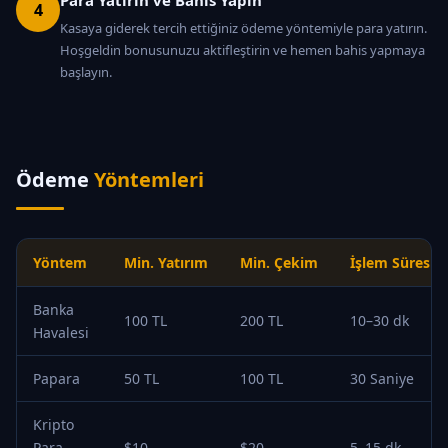
Para Yatırın ve Bahis Yapın
4
Kasaya giderek tercih ettiğiniz ödeme yöntemiyle para yatırın.
Hoşgeldin bonusunuzu aktifleştirin ve hemen bahis yapmaya
başlayın.
Ödeme
Yöntemleri
Yöntem
Min. Yatırım
Min. Çekim
İşlem Süresi
Banka
100 TL
200 TL
10–30 dk
Havalesi
Papara
50 TL
100 TL
30 Saniye
Kripto
Para
$10
$20
5–15 dk