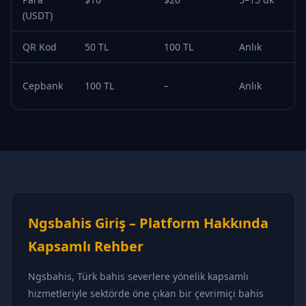
(USDT)
QR Kod
50 TL
100 TL
Anlık
Cepbank
100 TL
–
Anlık
Ngsbahis Giriş – Platform Hakkında
Kapsamlı Rehber
Ngsbahis, Türk bahis severlere yönelik kapsamlı
hizmetleriyle sektörde öne çıkan bir çevrimiçi bahis