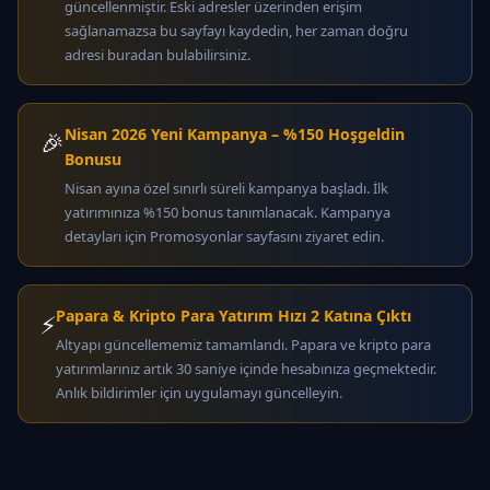
güncellenmiştir. Eski adresler üzerinden erişim
sağlanamazsa bu sayfayı kaydedin, her zaman doğru
adresi buradan bulabilirsiniz.
Nisan 2026 Yeni Kampanya – %150 Hoşgeldin
🎉
Bonusu
Nisan ayına özel sınırlı süreli kampanya başladı. İlk
yatırımınıza %150 bonus tanımlanacak. Kampanya
detayları için Promosyonlar sayfasını ziyaret edin.
Papara & Kripto Para Yatırım Hızı 2 Katına Çıktı
⚡
Altyapı güncellememiz tamamlandı. Papara ve kripto para
yatırımlarınız artık 30 saniye içinde hesabınıza geçmektedir.
Anlık bildirimler için uygulamayı güncelleyin.