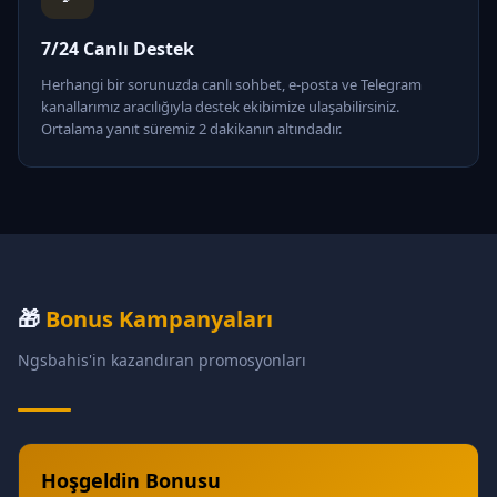
7/24 Canlı Destek
Herhangi bir sorunuzda canlı sohbet, e-posta ve Telegram
kanallarımız aracılığıyla destek ekibimize ulaşabilirsiniz.
Ortalama yanıt süremiz 2 dakikanın altındadır.
🎁
Bonus Kampanyaları
Ngsbahis'in kazandıran promosyonları
Hoşgeldin Bonusu