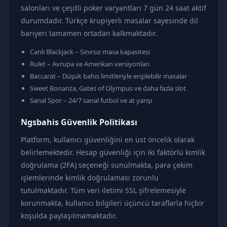
salonları ve çeşitli poker varyantları 7 gün 24 saat aktif
durumdadır. Türkçe krupiyerli masalar sayesinde dil
bariyeri tamamen ortadan kalkmaktadır.
Canlı Blackjack – Sınırsız masa kapasitesi
Rulet – Avrupa ve Amerikan versiyonları
Baccarat – Düşük bahis limitleriyle erişilebilir masalar
Sweet Bonanza, Gates of Olympus ve daha fazla slot
Sanal Spor – 24/7 sanal futbol ve at yarışı
Ngsbahis Güvenlik Politikası
Platform, kullanıcı güvenliğini en üst öncelik olarak
belirlemektedir. Hesap güvenliği için iki faktörlü kimlik
doğrulama (2FA) seçeneği sunulmakta, para çekim
işlemlerinde kimlik doğrulaması zorunlu
tutulmaktadır. Tüm veri iletimi SSL şifrelemesiyle
korunmakta, kullanıcı bilgileri üçüncü taraflarla hiçbir
koşulda paylaşılmamaktadır.