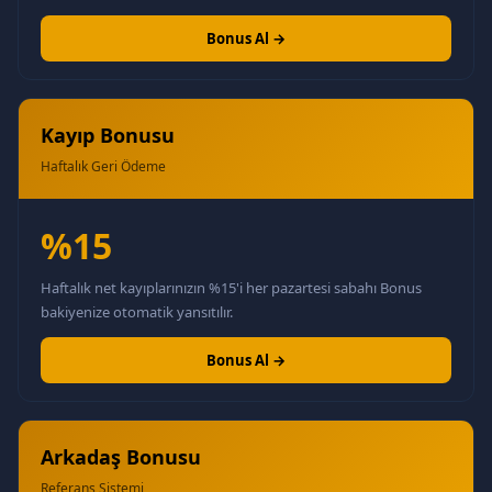
Bonus Al →
Kayıp Bonusu
Haftalık Geri Ödeme
%15
Haftalık net kayıplarınızın %15'i her pazartesi sabahı Bonus
bakiyenize otomatik yansıtılır.
Bonus Al →
Arkadaş Bonusu
Referans Sistemi