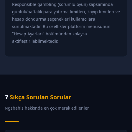
Responsible gambling (sorumlu oyun) kapsamında
günlük/haftalık para yatırma limitleri, kayıp limitleri ve
hesap dondurma seçenekleri kullanıcılara
sunulmaktadır. Bu özellikler platform menüsünün
"Hesap Ayarları" bölümünden kolayca
aktifleştirilebilmektedir.
❓
Sıkça Sorulan Sorular
Ngsbahis hakkında en çok merak edilenler