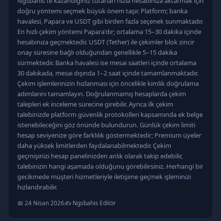
Ngsbahis'te kazandığınız tutarları hızla hesabınıza aktarmak için
doğru yöntemi seçmek büyük önem taşır. Platform; banka
havalesi, Papara ve USDT gibi birden fazla seçenek sunmaktadır.
En hızlı çekim yöntemi Papara'dır; ortalama 15–30 dakika içinde
hesabınıza geçmektedir. USDT (Tether) ile çekimler blok zincir
onay süresine bağlı olduğundan genellikle 5–15 dakika
sürmektedir. Banka havalesi ise mesai saatleri içinde ortalama
30 dakikada, mesai dışında 1–2 saat içinde tamamlanmaktadır.
Çekim işlemlerinizin hızlanması için öncelikle kimlik doğrulama
adımlarını tamamlayın. Doğrulanmamış hesaplarda çekim
talepleri ek inceleme sürecine girebilir. Ayrıca ilk çekim
talebinizde platform güvenlik protokolleri kapsamında ek belge
istenebileceğini göz önünde bulundurun. Günlük çekim limiti
hesap seviyenize göre farklılık göstermektedir; Premium üyeler
daha yüksek limitlerden faydalanabilmektedir. Çekim
geçmişinizi hesap panelinizden anlık olarak takip edebilir,
talebinizin hangi aşamada olduğunu görebilirsiniz. Herhangi bir
gecikmede müşteri hizmetleriyle iletişime geçmek işleminizi
hızlandırabilir.
📅 24 Nisan 2026
✍️ Ngsbahis Editör