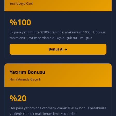
Yeni Üyeye Özel
%100
İlk para yatırımınıza %100 oranında, maksimum 1000 TL bonus
tanımlanır. Çevrim şartları oldukça düşük tutulmuştur.
Bonus Al →
Yatırım Bonusu
Her Yatırımda Geçerli
%20
Her para yatırımında otomatik olarak %20 ek bonus hesabınıza
yüklenir. Günlük maksimum limit 500 TL'dir.