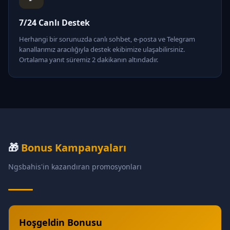
7/24 Canlı Destek
Herhangi bir sorunuzda canlı sohbet, e-posta ve Telegram
kanallarımız aracılığıyla destek ekibimize ulaşabilirsiniz.
Ortalama yanıt süremiz 2 dakikanın altındadır.
🎁
Bonus Kampanyaları
Ngsbahis'in kazandıran promosyonları
Hoşgeldin Bonusu