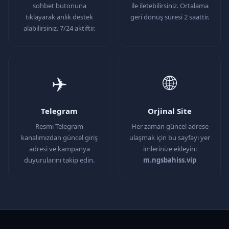
sohbet butonuna
ile iletebilirsiniz. Ortalama
tıklayarak anlık destek
geri dönüş süresi 2 saattir.
alabilirsiniz. 7/24 aktiftir.
✈️
🌐
Telegram
Orjinal Site
Resmi Telegram
Her zaman güncel adrese
kanalımızdan güncel giriş
ulaşmak için bu sayfayı yer
adresi ve kampanya
imlerinize ekleyin:
duyurularını takip edin.
m.ngsbahiss.vip