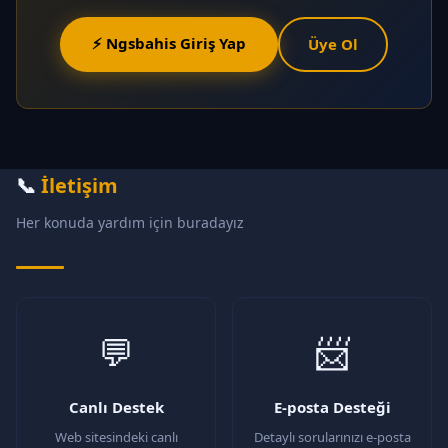
⚡ Ngsbahis Giriş Yap
Üye Ol
📞
İletişim
Her konuda yardım için buradayız
💬
📨
Canlı Destek
E-posta Desteği
Web sitesindeki canlı
Detaylı sorularınızı e-posta