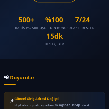
500+
%100
7/24
BAHIS PAZARI
HOŞGELDIN BONUSU
CANLI DESTEK
15dk
HIZLI ÇEKIM
📢
Duyurular
Güncel Giriş Adresi Değişti
📌
Ngsbahis orjinal giriş adresi
m.ngsbahiss.vip
olarak