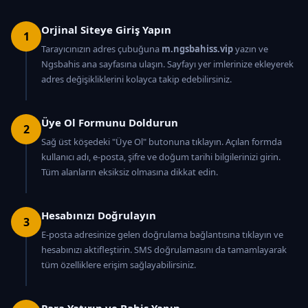
Orjinal Siteye Giriş Yapın
1
Tarayıcınızın adres çubuğuna
m.ngsbahiss.vip
yazın ve
Ngsbahis ana sayfasına ulaşın. Sayfayı yer imlerinize ekleyerek
adres değişikliklerini kolayca takip edebilirsiniz.
Üye Ol Formunu Doldurun
2
Sağ üst köşedeki "Üye Ol" butonuna tıklayın. Açılan formda
kullanıcı adı, e-posta, şifre ve doğum tarihi bilgilerinizi girin.
Tüm alanların eksiksiz olmasına dikkat edin.
Hesabınızı Doğrulayın
3
E-posta adresinize gelen doğrulama bağlantısına tıklayın ve
hesabınızı aktifleştirin. SMS doğrulamasını da tamamlayarak
tüm özelliklere erişim sağlayabilirsiniz.