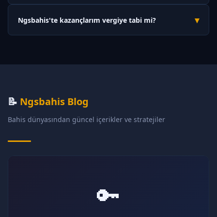
Evet, Ngsbahis müşteri hizmetleri haftanın 7 günü, 24 saat
indirmenize gerek kalmaz.
▾
Ngsbahis'te kazançlarım vergiye tabi mi?
hizmet vermektedir. Canlı sohbet, Telegram ve e-posta kanalları
aracılığıyla destek ekibine ulaşabilirsiniz. Ortalama yanıt süresi
Platform yurt dışı lisanslı olduğundan vergi kesintisi
2 dakika civarındadır.
yapılmamaktadır. Ancak kişisel vergi yükümlülükleriniz için
ülkenizin vergi mevzuatını incelemeniz veya bir mali müşavirle
görüşmeniz önerilir.
📝
Ngsbahis Blog
Bahis dünyasından güncel içerikler ve stratejiler
🔑