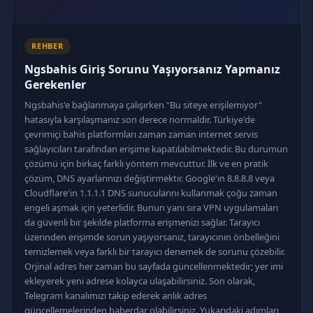
REHBER
Ngsbahis Giriş Sorunu Yaşıyorsanız Yapmanız
Gerekenler
Ngsbahis'e bağlanmaya çalışırken "Bu siteye erişilemiyor"
hatasıyla karşılaşmanız son derece normaldir. Türkiye'de
çevrimiçi bahis platformları zaman zaman internet servis
sağlayıcıları tarafından erişime kapatılabilmektedir. Bu durumun
çözümü için birkaç farklı yöntem mevcuttur. İlk ve en pratik
çözüm, DNS ayarlarınızı değiştirmektir. Google'ın 8.8.8.8 veya
Cloudflare'in 1.1.1.1 DNS sunucularını kullanmak çoğu zaman
engeli aşmak için yeterlidir. Bunun yanı sıra VPN uygulamaları
da güvenli bir şekilde platforma erişmenizi sağlar. Tarayıcı
üzerinden erişimde sorun yaşıyorsanız, tarayıcının önbelleğini
temizlemek veya farklı bir tarayıcı denemek de sorunu çözebilir.
Orjinal adres her zaman bu sayfada güncellenmektedir; yer imi
ekleyerek yeni adrese kolayca ulaşabilirsiniz. Son olarak,
Telegram kanalımızı takip ederek anlık adres
güncellemelerinden haberdar olabilirsiniz. Yukarıdaki adımları