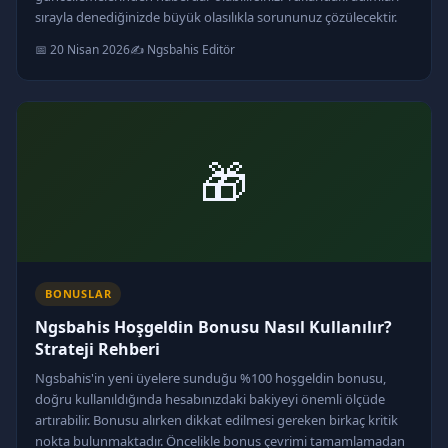
sırayla denediğinizde büyük olasılıkla sorununuz çözülecektir.
📅 20 Nisan 2026
✍️ Ngsbahis Editör
🎁
BONUSLAR
Ngsbahis Hoşgeldin Bonusu Nasıl Kullanılır?
Strateji Rehberi
Ngsbahis'in yeni üyelere sunduğu %100 hoşgeldin bonusu,
doğru kullanıldığında hesabınızdaki bakiyeyi önemli ölçüde
artırabilir. Bonusu alırken dikkat edilmesi gereken birkaç kritik
nokta bulunmaktadır. Öncelikle bonus çevrimi tamamlamadan