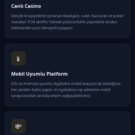
Canlı Casino
Gerçek krupiyelerle oynanan blackjack, rulet, baccarat ve poker
masaları 7/24 aktiftir. Yüksek çözünürlüklü yayınlarla stüdyo
kalitesinde oyun deneyimi yaşayın.
📱
Mobil Uyumlu Platform
iOS ve Android uyumlu Ngsbahis mobil arayüzü ile istediğiniz
her yerden bahis yapın. m.ngsbahiss.vip adresine mobil
tarayıcınızdan anında erişim sağlayabilirsiniz.
💸