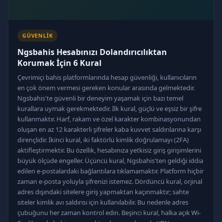
GÜVENLIK
Ngsbahis Hesabınızı Dolandırıcılıktan
Korumak İçin 6 Kural
Çevrimiçi bahis platformlarında hesap güvenliği, kullanıcıların
en çok önem vermesi gereken konular arasında gelmektedir.
Ngsbahis'te güvenli bir deneyim yaşamak için bazı temel
kurallara uymak gerekmektedir. İlk kural, güçlü ve eşsiz bir şifre
kullanmaktır. Harf, rakam ve özel karakter kombinasyonundan
oluşan en az 12 karakterli şifreler kaba kuvvet saldırılarına karşı
dirençlidir. İkinci kural, iki faktörlü kimlik doğrulamayı (2FA)
aktifleştirmektir. Bu özellik, hesabınıza yetkisiz giriş girişimlerini
büyük ölçüde engeller. Üçüncü kural, Ngsbahis'ten geldiği iddia
edilen e-postalardaki bağlantılara tıklamamaktır. Platform hiçbir
zaman e-posta yoluyla şifrenizi istemez. Dördüncü kural, orjinal
adres dışındaki sitelere giriş yapmaktan kaçınmaktır; sahte
siteler kimlik avı saldırısı için kullanılabilir. Bu nedenle adres
çubuğunu her zaman kontrol edin. Beşinci kural, halka açık Wi-