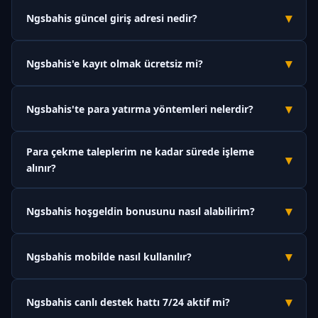
▾
Ngsbahis güncel giriş adresi nedir?
Ngsbahis'in güncel ve orjinal giriş adresi
m.ngsbahiss.vip
'dir.
▾
Ngsbahis'e kayıt olmak ücretsiz mi?
Platform zaman zaman erişim engellerine maruz
kalabildiğinden adres güncellenebilmektedir. Bu sayfayı
Evet, Ngsbahis'e üyelik tamamen ücretsizdir. Kayıt olmak için
tarayıcınıza kaydedin; değişiklik olduğunda buradan haberdar
▾
Ngsbahis'te para yatırma yöntemleri nelerdir?
herhangi bir ücret ödemeniz gerekmez. Üyelik formunu
olabilirsiniz.
doldurup hesabınızı doğruladıktan sonra anında bahis
Ngsbahis; banka havalesi, Papara, USDT (kripto para) ve QR
yapabilirsiniz.
Para çekme taleplerim ne kadar sürede işleme
kod gibi çeşitli ödeme yöntemleri sunmaktadır. Tüm para
▾
alınır?
yatırma işlemleri anlık olarak gerçekleşmekte, minimum
yatırım tutarı 50 TL'den başlamaktadır.
Ngsbahis'te kimlik doğrulaması tamamlanan hesaplar için
▾
Ngsbahis hoşgeldin bonusunu nasıl alabilirim?
çekim talepleri ortalama 15 dakika ile 2 saat içinde işleme
alınmaktadır. Yoğun dönemlerde bu süre kısmen uzayabilir
Ngsbahis'e ilk kez üye olduktan sonra Kasaya gidin ve para
ancak maksimum 24 saat içinde tamamlanır.
▾
Ngsbahis mobilde nasıl kullanılır?
yatırma işlemi sırasında "Hoşgeldin Bonusu" seçeneğini
aktifleştirin. İlk yatırımınıza %100 oranında, maksimum 1000 TL
Ngsbahis'e mobil cihazınızdan erişmek için tarayıcınızda
bonus tanımlanacaktır.
▾
Ngsbahis canlı destek hattı 7/24 aktif mi?
m.ngsbahiss.vip
adresini açmanız yeterlidir. Platform
tamamen responsive tasarıma sahip olduğu için uygulama