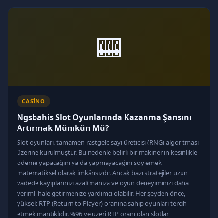
🎰
CASINO
Ngsbahis Slot Oyunlarında Kazanma Şansını
Artırmak Mümkün Mü?
Slot oyunları, tamamen rastgele sayı üreticisi (RNG) algoritması
üzerine kurulmuştur. Bu nedenle belirli bir makinenin kesinlikle
ödeme yapacağını ya da yapmayacağını söylemek
matematiksel olarak imkânsızdır. Ancak bazı stratejiler uzun
vadede kayıplarınızı azaltmanıza ve oyun deneyiminizi daha
verimli hale getirmenize yardımcı olabilir. Her şeyden önce,
yüksek RTP (Return to Player) oranına sahip oyunları tercih
etmek mantıklıdır. %96 ve üzeri RTP oranı olan slotlar