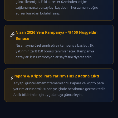
güncellenmiştir. Eski adresler üzerinden erişim
sağlanamazsa bu sayfayı kaydedin, her zaman doğru
adresi buradan bulabilirsiniz.
Nisan 2026 Yeni Kampanya – %150 Hoşgeldin
🎉
Bonusu
Nisan ayına özel sınırlı süreli kampanya başladı. İlk
yatırımınıza %150 bonus tanımlanacak. Kampanya
detayları için Promosyonlar sayfasını ziyaret edin.
Papara & Kripto Para Yatırım Hızı 2 Katına Çıktı
⚡
Altyapı güncellememiz tamamlandı. Papara ve kripto para
yatırımlarınız artık 30 saniye içinde hesabınıza geçmektedir.
Anlık bildirimler için uygulamayı güncelleyin.