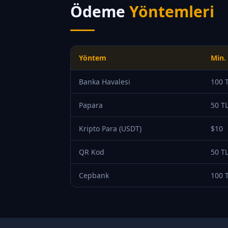
Ödeme
Yöntemleri
Yöntem
Min.
Banka Havalesi
100 
Papara
50 T
Kripto Para (USDT)
$10
QR Kod
50 T
Cepbank
100 