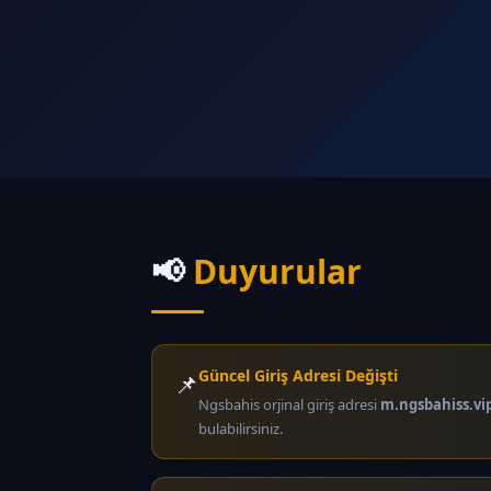
📢
Duyurular
Güncel Giriş Adresi Değişti
📌
Ngsbahis orjinal giriş adresi
m.ngsbahiss.vi
bulabilirsiniz.