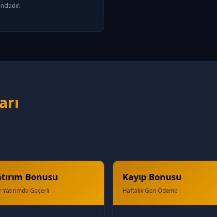
ındadır.
arı
atırım Bonusu
Kayıp Bonusu
 Yatırımda Geçerli
Haftalık Geri Ödeme