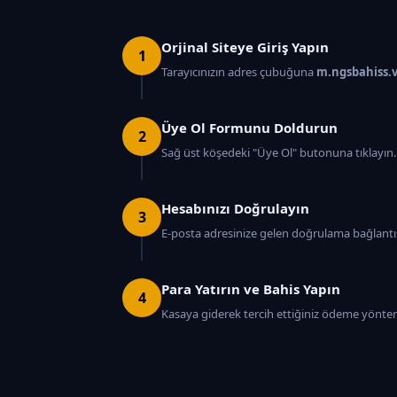
Orjinal Siteye Giriş Yapın
1
Tarayıcınızın adres çubuğuna
m.ngsbahiss.v
Üye Ol Formunu Doldurun
2
Sağ üst köşedeki "Üye Ol" butonuna tıklayın. Aç
Hesabınızı Doğrulayın
3
E-posta adresinize gelen doğrulama bağlantısı
Para Yatırın ve Bahis Yapın
4
Kasaya giderek tercih ettiğiniz ödeme yönte