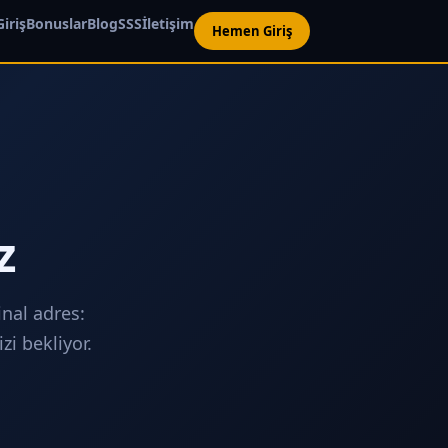
Giriş
Bonuslar
Blog
SSS
İletişim
Hemen Giriş
z
inal adres:
zi bekliyor.