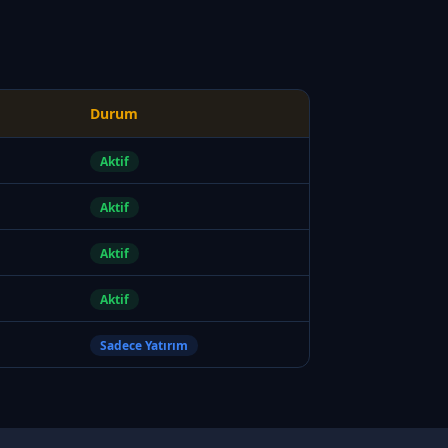
Durum
Aktif
Aktif
Aktif
Aktif
Sadece Yatırım