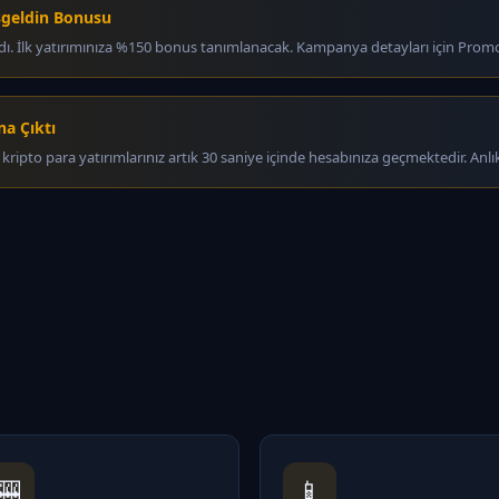
şgeldin Bonusu
adı. İlk yatırımınıza %150 bonus tanımlanacak. Kampanya detayları için Promo
na Çıktı
pto para yatırımlarınız artık 30 saniye içinde hesabınıza geçmektedir. Anlık
🎰
📱