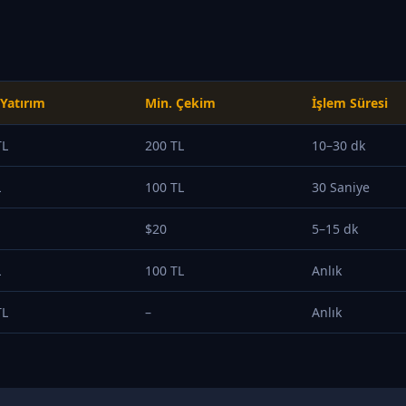
 Yatırım
Min. Çekim
İşlem Süresi
TL
200 TL
10–30 dk
L
100 TL
30 Saniye
$20
5–15 dk
L
100 TL
Anlık
TL
–
Anlık