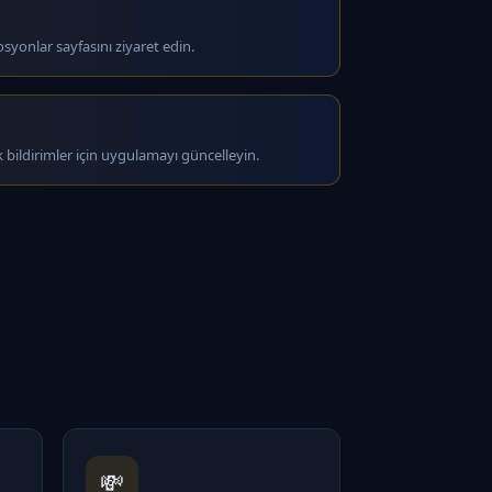
syonlar sayfasını ziyaret edin.
 bildirimler için uygulamayı güncelleyin.
💸