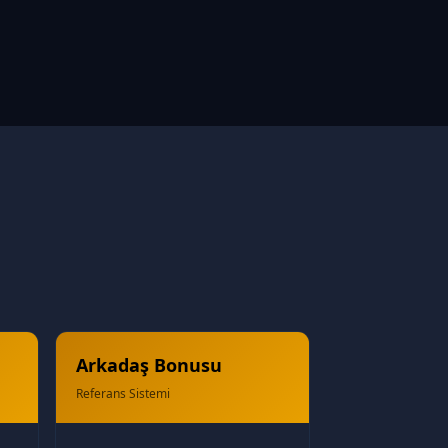
Arkadaş Bonusu
Referans Sistemi