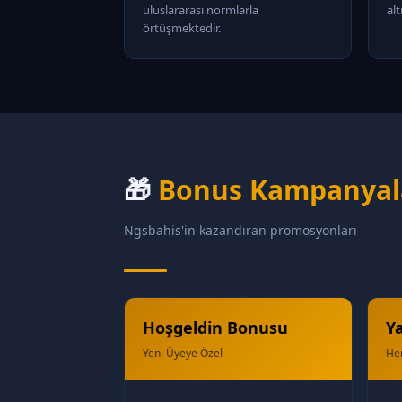
uluslararası normlarla
alt
örtüşmektedir.
🎁
Bonus Kampanyal
Ngsbahis'in kazandıran promosyonları
Hoşgeldin Bonusu
Y
Yeni Üyeye Özel
Her