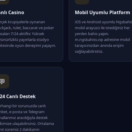
nlı Casino
Mobil Uyumlu Platform
rçek krupiyelerle oynanan
iOS ve Android uyumlu Ngsbahi
ckjack, rulet, baccarat ve poker
mobil arayüzü ile istediğiniz her
aları 7/24 aktiftir. Yüksek
yerden bahis yapın.
zünürlüklü yayınlarla stüdyo
m.ngsbahiss.vip adresine mobil
litesinde oyun deneyimi yaşayın.
tarayıcınızdan anında erişim
sağlayabilirsiniz.
💬
24 Canlı Destek
rhangi bir sorunuzda canlı
hbet, e-posta ve Telegram
allarımız aracılığıyla destek
bimize ulaşabilirsiniz. Ortalama
nıt süremiz 2 dakikanın