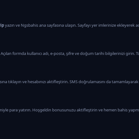
ip
yazın ve Ngsbahis ana sayfasına ulaşın. Sayfayı yer imlerinize ekleyerek adr
ılan formda kullanıcı adı, e-posta, şifre ve doğum tarihi bilgilerinizi girin. 
na tıklayın ve hesabınızı aktifleştirin. SMS doğrulamasını da tamamlayarak tü
miyle para yatırın. Hoşgeldin bonusunuzu aktifleştirin ve hemen bahis yapm