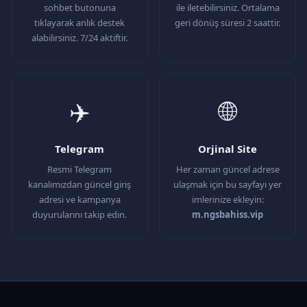
sohbet butonuna
ile iletebilirsiniz. Ortalama
tıklayarak anlık destek
geri dönüş süresi 2 saattir.
alabilirsiniz. 7/24 aktiftir.
✈️
🌐
Telegram
Orjinal Site
Resmi Telegram
Her zaman güncel adrese
kanalımızdan güncel giriş
ulaşmak için bu sayfayı yer
adresi ve kampanya
imlerinize ekleyin:
duyurularını takip edin.
m.ngsbahiss.vip