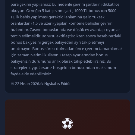
para çekimi yapılamaz; bu nedenle çevrim şartlarını dikkatlice
okuyun. Örneğin 5 kat çevrim şartı, 1000 TL bonus için 5000
TL'lik bahis yapılması gerektiği anlamına gelir. Yüksek
oranlardan (1.5 ve üzeri) yapılan kombine bahisler çevrimi
hızlandırır. Casino bonuslarında ise düşük ev avantajlı oyunlar
tercih edilmelidir. Bonusu aktifleştirdikten sonra hesabınızdaki
bonus bakiyesini gerçek bakiyeden ayrı takip etmeyi
unutmayın. Bonus süresi dolmadan önce çevrimi tamamlamak
için zamanı verimli kullanın. Hesap ayarlarından bonus
bakiyenizin durumunu anlık olarak takip edebilirsiniz. Bu
stratejileri uygularsanız hoşgeldin bonusundan maksimum
fayda elde edebilirsiniz.
📅 22 Nisan 2026
✍️ Ngsbahis Editör
⚽