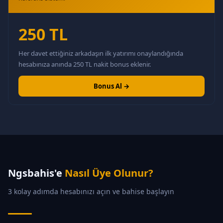
250 TL
Her davet ettiğiniz arkadaşın ilk yatırımı onaylandığında
hesabınıza anında 250 TL nakit bonus eklenir.
Bonus Al →
Ngsbahis'e
Nasıl Üye Olunur?
3 kolay adımda hesabınızı açın ve bahise başlayın