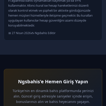
Fi ağlarında bahis oynamaktan kaçınmak ya da VPN
kullanmaktır. Altıncı kural ise hesap hareketlerinizi düzenli
olarak kontrol etmek ve şüpheli bir aktivite gördüğünüzde
hemen müşteri hizmetleriyle iletişime geçmektir. Bu kuralları
uygulayan kullanıcılar hesap güvenliğini azami düzeyde
koruyabilmektedir.
📅 27 Nisan 2026
✍️ Ngsbahis Editör
Ngsbahis'e Hemen Giriş Yapın
Türkiye'nin en dinamik bahis platformunda yerinizi
alın. Güncel giriş adresiyle saniyeler içinde erişin,
bonuslarınızı alın ve bahis heyecanını yaşayın.