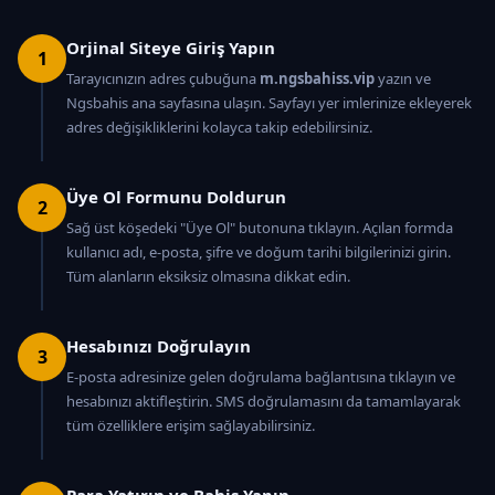
Orjinal Siteye Giriş Yapın
1
Tarayıcınızın adres çubuğuna
m.ngsbahiss.vip
yazın ve
Ngsbahis ana sayfasına ulaşın. Sayfayı yer imlerinize ekleyerek
adres değişikliklerini kolayca takip edebilirsiniz.
Üye Ol Formunu Doldurun
2
Sağ üst köşedeki "Üye Ol" butonuna tıklayın. Açılan formda
kullanıcı adı, e-posta, şifre ve doğum tarihi bilgilerinizi girin.
Tüm alanların eksiksiz olmasına dikkat edin.
Hesabınızı Doğrulayın
3
E-posta adresinize gelen doğrulama bağlantısına tıklayın ve
hesabınızı aktifleştirin. SMS doğrulamasını da tamamlayarak
tüm özelliklere erişim sağlayabilirsiniz.