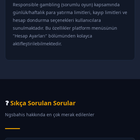
Responsible gambling (sorumlu oyun) kapsamında
günlük/haftalık para yatırma limitleri, kayıp limitleri ve
hesap dondurma seçenekleri kullanıcılara
sunulmaktadır. Bu özellikler platform menüsünün
"Hesap Ayarları" bölümünden kolayca
aktifleştirilebilmektedir.
❓
Sıkça Sorulan Sorular
Ngsbahis hakkında en çok merak edilenler