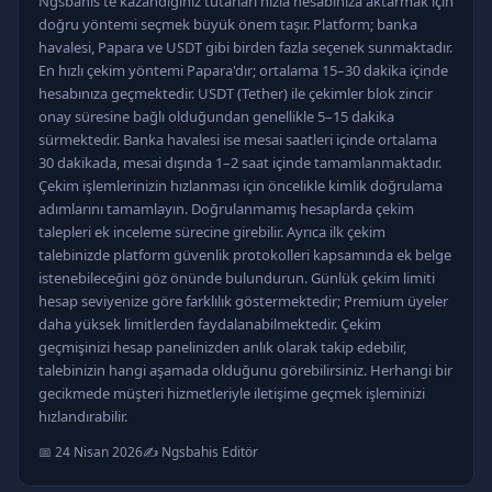
Ngsbahis'te kazandığınız tutarları hızla hesabınıza aktarmak için
doğru yöntemi seçmek büyük önem taşır. Platform; banka
havalesi, Papara ve USDT gibi birden fazla seçenek sunmaktadır.
En hızlı çekim yöntemi Papara'dır; ortalama 15–30 dakika içinde
hesabınıza geçmektedir. USDT (Tether) ile çekimler blok zincir
onay süresine bağlı olduğundan genellikle 5–15 dakika
sürmektedir. Banka havalesi ise mesai saatleri içinde ortalama
30 dakikada, mesai dışında 1–2 saat içinde tamamlanmaktadır.
Çekim işlemlerinizin hızlanması için öncelikle kimlik doğrulama
adımlarını tamamlayın. Doğrulanmamış hesaplarda çekim
talepleri ek inceleme sürecine girebilir. Ayrıca ilk çekim
talebinizde platform güvenlik protokolleri kapsamında ek belge
istenebileceğini göz önünde bulundurun. Günlük çekim limiti
hesap seviyenize göre farklılık göstermektedir; Premium üyeler
daha yüksek limitlerden faydalanabilmektedir. Çekim
geçmişinizi hesap panelinizden anlık olarak takip edebilir,
talebinizin hangi aşamada olduğunu görebilirsiniz. Herhangi bir
gecikmede müşteri hizmetleriyle iletişime geçmek işleminizi
hızlandırabilir.
📅 24 Nisan 2026
✍️ Ngsbahis Editör