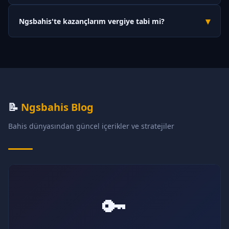
Evet, Ngsbahis müşteri hizmetleri haftanın 7 günü, 24 saat
indirmenize gerek kalmaz.
▾
Ngsbahis'te kazançlarım vergiye tabi mi?
hizmet vermektedir. Canlı sohbet, Telegram ve e-posta kanalları
aracılığıyla destek ekibine ulaşabilirsiniz. Ortalama yanıt süresi
Platform yurt dışı lisanslı olduğundan vergi kesintisi
2 dakika civarındadır.
yapılmamaktadır. Ancak kişisel vergi yükümlülükleriniz için
ülkenizin vergi mevzuatını incelemeniz veya bir mali müşavirle
görüşmeniz önerilir.
📝
Ngsbahis Blog
Bahis dünyasından güncel içerikler ve stratejiler
🔑