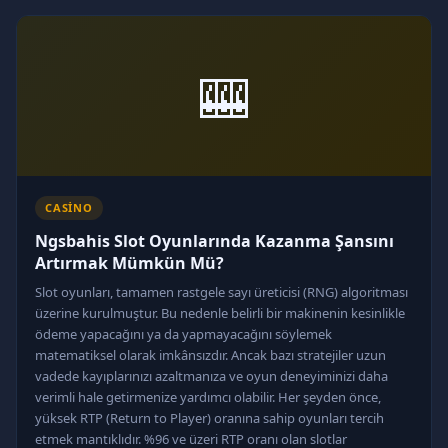
🎰
CASINO
Ngsbahis Slot Oyunlarında Kazanma Şansını
Artırmak Mümkün Mü?
Slot oyunları, tamamen rastgele sayı üreticisi (RNG) algoritması
üzerine kurulmuştur. Bu nedenle belirli bir makinenin kesinlikle
ödeme yapacağını ya da yapmayacağını söylemek
matematiksel olarak imkânsızdır. Ancak bazı stratejiler uzun
vadede kayıplarınızı azaltmanıza ve oyun deneyiminizi daha
verimli hale getirmenize yardımcı olabilir. Her şeyden önce,
yüksek RTP (Return to Player) oranına sahip oyunları tercih
etmek mantıklıdır. %96 ve üzeri RTP oranı olan slotlar