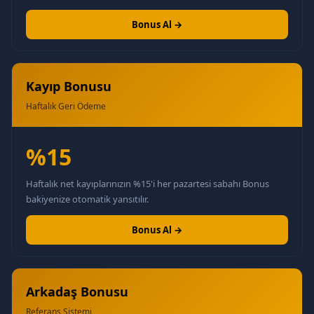
Bonus Al →
Kayıp Bonusu
Haftalık Geri Ödeme
%15
Haftalık net kayıplarınızın %15'i her pazartesi sabahı Bonus
bakiyenize otomatik yansıtılır.
Bonus Al →
Arkadaş Bonusu
Referans Sistemi