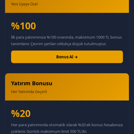
Yeni Üyeye Özel
%100
İlk para yatırımınıza %100 oranında, maksimum 1000 TL bonus
tanımlanır. Çevrim şartları oldukça düşük tutulmuştur.
Bonus Al →
Yatırım Bonusu
Her Yatırımda Geçerli
%20
Her para yatırımında otomatik olarak %20 ek bonus hesabınıza
yüklenir. Günlük maksimum limit 500 TL'dir.