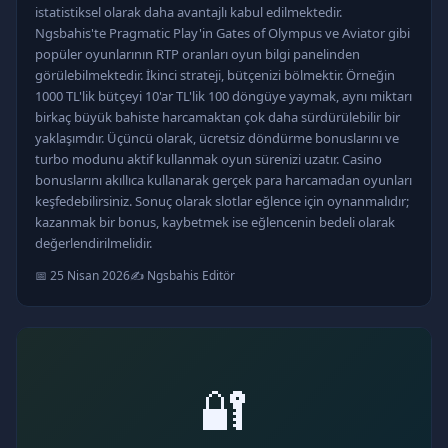
istatistiksel olarak daha avantajlı kabul edilmektedir.
Ngsbahis'te Pragmatic Play'in Gates of Olympus ve Aviator gibi
popüler oyunlarının RTP oranları oyun bilgi panelinden
görülebilmektedir. İkinci strateji, bütçenizi bölmektir. Örneğin
1000 TL'lik bütçeyi 10'ar TL'lik 100 döngüye yaymak, aynı miktarı
birkaç büyük bahiste harcamaktan çok daha sürdürülebilir bir
yaklaşımdır. Üçüncü olarak, ücretsiz döndürme bonuslarını ve
turbo modunu aktif kullanmak oyun sürenizi uzatır. Casino
bonuslarını akıllıca kullanarak gerçek para harcamadan oyunları
keşfedebilirsiniz. Sonuç olarak slotlar eğlence için oynanmalıdır;
kazanmak bir bonus, kaybetmek ise eğlencenin bedeli olarak
değerlendirilmelidir.
📅 25 Nisan 2026
✍️ Ngsbahis Editör
🔐