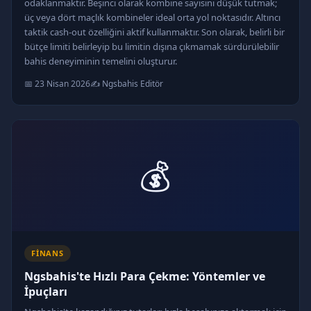
odaklanmaktır. Beşinci olarak kombine sayısını düşük tutmak;
üç veya dört maçlık kombineler ideal orta yol noktasıdır. Altıncı
taktik cash-out özelliğini aktif kullanmaktır. Son olarak, belirli bir
bütçe limiti belirleyip bu limitin dışına çıkmamak sürdürülebilir
bahis deneyiminin temelini oluşturur.
📅 23 Nisan 2026
✍️ Ngsbahis Editör
💰
FINANS
Ngsbahis'te Hızlı Para Çekme: Yöntemler ve
İpuçları