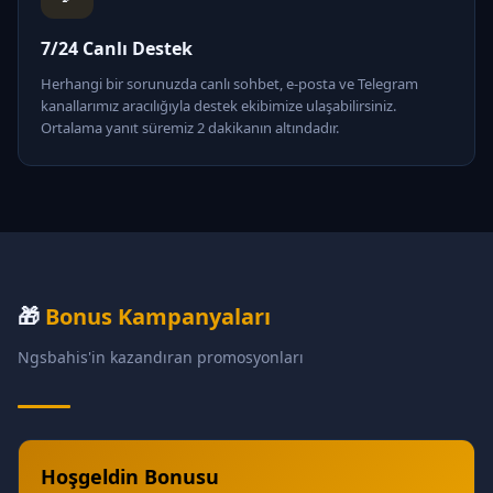
7/24 Canlı Destek
Herhangi bir sorunuzda canlı sohbet, e-posta ve Telegram
kanallarımız aracılığıyla destek ekibimize ulaşabilirsiniz.
Ortalama yanıt süremiz 2 dakikanın altındadır.
🎁
Bonus Kampanyaları
Ngsbahis'in kazandıran promosyonları
Hoşgeldin Bonusu