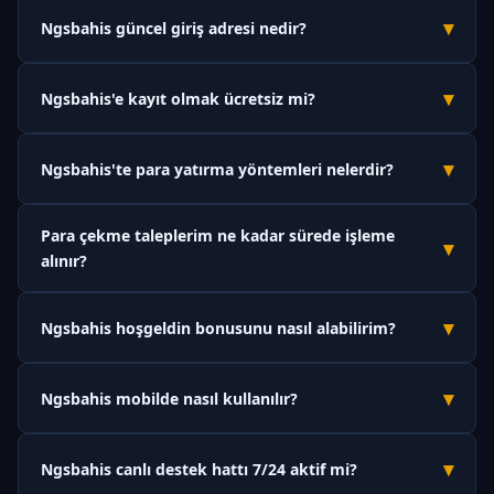
▾
Ngsbahis güncel giriş adresi nedir?
Ngsbahis'in güncel ve orjinal giriş adresi
m.ngsbahiss.vip
'dir.
▾
Ngsbahis'e kayıt olmak ücretsiz mi?
Platform zaman zaman erişim engellerine maruz
kalabildiğinden adres güncellenebilmektedir. Bu sayfayı
Evet, Ngsbahis'e üyelik tamamen ücretsizdir. Kayıt olmak için
tarayıcınıza kaydedin; değişiklik olduğunda buradan haberdar
▾
Ngsbahis'te para yatırma yöntemleri nelerdir?
herhangi bir ücret ödemeniz gerekmez. Üyelik formunu
olabilirsiniz.
doldurup hesabınızı doğruladıktan sonra anında bahis
Ngsbahis; banka havalesi, Papara, USDT (kripto para) ve QR
yapabilirsiniz.
Para çekme taleplerim ne kadar sürede işleme
kod gibi çeşitli ödeme yöntemleri sunmaktadır. Tüm para
▾
alınır?
yatırma işlemleri anlık olarak gerçekleşmekte, minimum
yatırım tutarı 50 TL'den başlamaktadır.
Ngsbahis'te kimlik doğrulaması tamamlanan hesaplar için
▾
Ngsbahis hoşgeldin bonusunu nasıl alabilirim?
çekim talepleri ortalama 15 dakika ile 2 saat içinde işleme
alınmaktadır. Yoğun dönemlerde bu süre kısmen uzayabilir
Ngsbahis'e ilk kez üye olduktan sonra Kasaya gidin ve para
ancak maksimum 24 saat içinde tamamlanır.
▾
Ngsbahis mobilde nasıl kullanılır?
yatırma işlemi sırasında "Hoşgeldin Bonusu" seçeneğini
aktifleştirin. İlk yatırımınıza %100 oranında, maksimum 1000 TL
Ngsbahis'e mobil cihazınızdan erişmek için tarayıcınızda
bonus tanımlanacaktır.
▾
Ngsbahis canlı destek hattı 7/24 aktif mi?
m.ngsbahiss.vip
adresini açmanız yeterlidir. Platform
tamamen responsive tasarıma sahip olduğu için uygulama