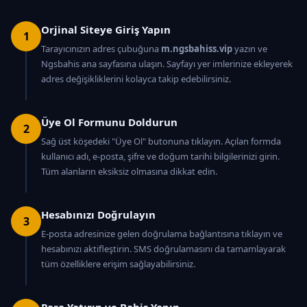
Orjinal Siteye Giriş Yapın
1
Tarayıcınızın adres çubuğuna
m.ngsbahiss.vip
yazın ve
Ngsbahis ana sayfasına ulaşın. Sayfayı yer imlerinize ekleyerek
adres değişikliklerini kolayca takip edebilirsiniz.
Üye Ol Formunu Doldurun
2
Sağ üst köşedeki "Üye Ol" butonuna tıklayın. Açılan formda
kullanıcı adı, e-posta, şifre ve doğum tarihi bilgilerinizi girin.
Tüm alanların eksiksiz olmasına dikkat edin.
Hesabınızı Doğrulayın
3
E-posta adresinize gelen doğrulama bağlantısına tıklayın ve
hesabınızı aktifleştirin. SMS doğrulamasını da tamamlayarak
tüm özelliklere erişim sağlayabilirsiniz.