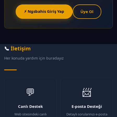
⚡ Ngsbahis Giriş Yap
Üye Ol
📞
İletişim
Her konuda yardım için buradayız
💬
📨
Canlı Destek
E-posta Desteği
Web sitesindeki canlı
Detaylı sorularınızı e-posta