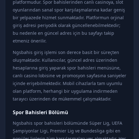
platformudur. Spor bahislerinden canlı casinoya, slot
oyunlarından sanal spor karşılaşmalarına kadar geniş
bir yelpazede hizmet sunmaktadır. Platformun orjinal
giriş adresi periyodik olarak güncellenebilmektedir;
bu nedenle en güncel adres için bu sayfayı takip
etmeniz önerilir.
Ngsbahis giriş işlemi son derece basit bir süreçten
oluşmaktadır. Kullanıcılar, güncel adres üzerinden
hesaplarına giriş yaparak spor bahisleri menüsüne,
canlı casino lobisine ve promosyon sayfasına saniyeler
içinde erişebilmektedir. Mobil cihazlarla tam uyumlu
olan platform, herhangi bir uygulama indirmeden
tarayıcı üzerinden de mükemmel çalışmaktadır.
Spor Bahisleri Bölümü
Ngsbahis spor bahisleri bölümünde Süper Lig, UEFA
Şampiyonlar Ligi, Premier Lig ve Bundesliga gibi en
popüler liglerin tüm karşılaşmaları yer almaktadır. Her