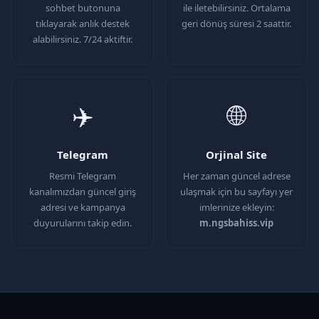
sohbet butonuna
ile iletebilirsiniz. Ortalama
tıklayarak anlık destek
geri dönüş süresi 2 saattir.
alabilirsiniz. 7/24 aktiftir.
✈️
🌐
Telegram
Orjinal Site
Resmi Telegram
Her zaman güncel adrese
kanalımızdan güncel giriş
ulaşmak için bu sayfayı yer
adresi ve kampanya
imlerinize ekleyin:
duyurularını takip edin.
m.ngsbahiss.vip