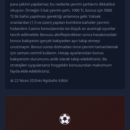
para çekimi yapılamaz; bu nedenle çevrim şartlarını dikkatlice
okuyun. Örneğin 5 kat çevrim şartı, 1000 TL bonus için 5000
TL'lik bahis yapılması gerektiği anlamına gelir. Yüksek
oranlardan (1.5 ve üzeri) yapılan kombine bahisler çevrimi
hızlandırır. Casino bonuslarında ise düşük ev avantajlı oyunlar
tercih edilmelidir. Bonusu aktifleştirdikten sonra hesabınızdaki
bonus bakiyesini gerçek bakiyeden ayrı takip etmeyi
unutmayın. Bonus süresi dolmadan önce çevrimi tamamlamak
için zamanı verimli kullanın. Hesap ayarlarından bonus
bakiyenizin durumunu anlık olarak takip edebilirsiniz. Bu
stratejileri uygularsanız hoşgeldin bonusundan maksimum
fayda elde edebilirsiniz.
📅 22 Nisan 2026
✍️ Ngsbahis Editör
⚽