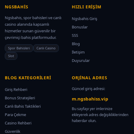
NGSBAHIS
HIZLI ERIŞIM
Ngsbahis, spor bahisleri ve canlı
Ngsbahis Giriş
casino alanında kapsamlı
Bonuslar
hizmetler sunan güvenilir bir
SSS
çevrimiçi bahis platformudur.
Blog
Spor Bahisleri
Canlı Casino
İletişim
Slot
Duyurular
BLOG KATEGORILERI
ORJINAL ADRES
Güncel giriş adresi:
Giriş Rehberi
Bonus Stratejileri
m.ngsbahiss.vip
Canlı Bahis Taktikleri
Bu sayfayı yer imlerinize
Para Çekme
ekleyerek adres değişikliklerinden
haberdar olun.
Casino Rehberi
Güvenlik