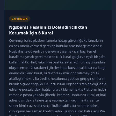
GÜVENLIK
Ngsbahis Hesabınızı Dolandırıcılıktan
Korumak İçin 6 Kural
Çevrimiçi bahis platformlarında hesap güvenliği, kullanıcıların
en çok önem vermesi gereken konular arasında gelmektedir.
Ngsbahis'te güvenli bir deneyim yaşamak için bazı temel
kurallara uymak gerekmektedir. İlk kural, güçlü ve eşsiz bir şifre
kullanmaktır. Harf, rakam ve özel karakter kombinasyonundan
oluşan en az 12 karakterli şifreler kaba kuvvet saldırılarına karşı
dirençlidir. İkinci kural, iki faktörlü kimlik doğrulamayı (2FA)
aktifleştirmektir. Bu özellik, hesabınıza yetkisiz giriş girişimlerini
büyük ölçüde engeller. Üçüncü kural, Ngsbahis'ten geldiği iddia
edilen e-postalardaki bağlantılara tıklamamaktır. Platform hiçbir
zaman e-posta yoluyla şifrenizi istemez. Dördüncü kural, orjinal
adres dışındaki sitelere giriş yapmaktan kaçınmaktır; sahte
siteler kimlik avı saldırısı için kullanılabilir. Bu nedenle adres
çubuğunu her zaman kontrol edin. Beşinci kural, halka açık Wi-