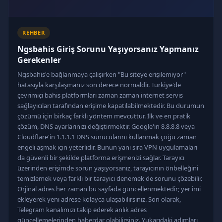
REHBER
Ngsbahis Giriş Sorunu Yaşıyorsanız Yapmanız
Gerekenler
Ngsbahis'e bağlanmaya çalışırken "Bu siteye erişilemiyor"
hatasıyla karşılaşmanız son derece normaldir. Türkiye'de
çevrimiçi bahis platformları zaman zaman internet servis
sağlayıcıları tarafından erişime kapatılabilmektedir. Bu durumun
çözümü için birkaç farklı yöntem mevcuttur. İlk ve en pratik
çözüm, DNS ayarlarınızı değiştirmektir. Google'ın 8.8.8.8 veya
Cloudflare'in 1.1.1.1 DNS sunucularını kullanmak çoğu zaman
engeli aşmak için yeterlidir. Bunun yanı sıra VPN uygulamaları
da güvenli bir şekilde platforma erişmenizi sağlar. Tarayıcı
üzerinden erişimde sorun yaşıyorsanız, tarayıcının önbelleğini
temizlemek veya farklı bir tarayıcı denemek de sorunu çözebilir.
Orjinal adres her zaman bu sayfada güncellenmektedir; yer imi
ekleyerek yeni adrese kolayca ulaşabilirsiniz. Son olarak,
Telegram kanalımızı takip ederek anlık adres
güncellemelerinden haberdar olabilirsiniz. Yukarıdaki adımları