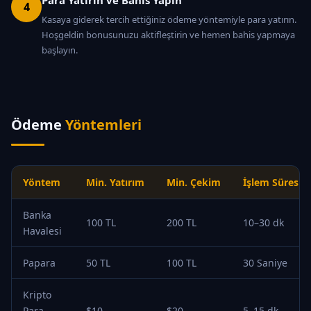
Para Yatırın ve Bahis Yapın
4
Kasaya giderek tercih ettiğiniz ödeme yöntemiyle para yatırın.
Hoşgeldin bonusunuzu aktifleştirin ve hemen bahis yapmaya
başlayın.
Ödeme
Yöntemleri
Yöntem
Min. Yatırım
Min. Çekim
İşlem Süresi
Banka
100 TL
200 TL
10–30 dk
Havalesi
Papara
50 TL
100 TL
30 Saniye
Kripto
Para
$10
$20
5–15 dk