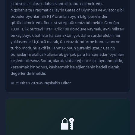
istatistiksel olarak daha avantajlı kabul edilmektedir.
Ngsbahis'te Pragmatic Play'in Gates of Olympus ve Aviator gibi
popüler oyunlarının RTP oranları oyun bilgi panelinden
görülebilmektedir. İkinci strateji, bütçenizi bölmektir. Örneğin
1000 TL'lik bütçeyi 10'ar TL'lik 100 döngüye yaymak, aynı miktarı
birkaç büyük bahiste harcamaktan çok daha sürdürülebilir bir
yaklaşımdır. Üçüncü olarak, ücretsiz döndürme bonuslarını ve
turbo modunu aktif kullanmak oyun sürenizi uzatır. Casino
bonuslarını akıllıca kullanarak gerçek para harcamadan oyunları
keşfedebilirsiniz. Sonuç olarak slotlar eğlence için oynanmalıdır;
kazanmak bir bonus, kaybetmek ise eğlencenin bedeli olarak
değerlendirilmelidir.
📅 25 Nisan 2026
✍️ Ngsbahis Editör
🔐