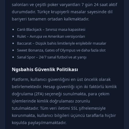
salonları ve çeşitli poker varyantları 7 gün 24 saat aktif
durumdadır. Türkçe krupiyerli masalar sayesinde dil
bariyeri tamamen ortadan kalkmaktadır.
Canlı Blackjack – Sınırsız masa kapasitesi
Rulet – Avrupa ve Amerikan versiyonları
Baccarat – Düşük bahis limitleriyle erişilebilir masalar
Sweet Bonanza, Gates of Olympus ve daha fazla slot
Sanal Spor – 24/7 sanal futbol ve at yarışı
Ngsbahis Güvenlik Politikası
Platform, kullanıcı güvenliğini en üst öncelik olarak
belirlemektedir. Hesap güvenliği için iki faktörlü kimlik
doğrulama (2FA) seçeneği sunulmakta, para çekim
işlemlerinde kimlik doğrulaması zorunlu
tutulmaktadır. Tüm veri iletimi SSL şifrelemesiyle
korunmakta, kullanıcı bilgileri üçüncü taraflarla hiçbir
koşulda paylaşılmamaktadır.