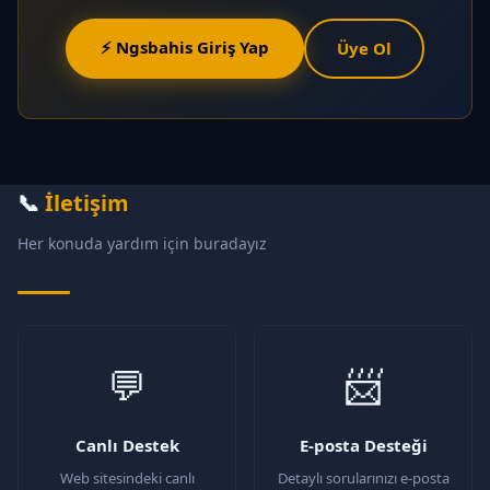
⚡ Ngsbahis Giriş Yap
Üye Ol
📞
İletişim
Her konuda yardım için buradayız
💬
📨
Canlı Destek
E-posta Desteği
Web sitesindeki canlı
Detaylı sorularınızı e-posta