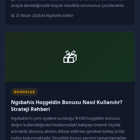
sırayla denediğinizde büyük olasılıkla sorununuz çözülecektir.
📅 20 Nisan 2026
✍️ Ngsbahis Editör
🎁
BONUSLAR
Ngsbahis Hoşgeldin Bonusu Nasıl Kullanılır?
Strateji Rehberi
Ngsbahis'in yeni üyelere sunduğu %100 hoşgeldin bonusu,
doğru kullanıldığında hesabınızdaki bakiyeyi önemli ölçüde
artırabilir. Bonusu alırken dikkat edilmesi gereken birkaç kritik
nokta bulunmaktadır. Öncelikle bonus çevrimi tamamlamadan