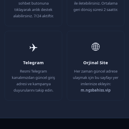
sohbet butonuna
ile iletebilirsiniz. Ortalama
tıklayarak anlık destek
geri dönüş süresi 2 saattir.
alabilirsiniz. 7/24 aktiftir.
✈️
🌐
Telegram
Orjinal Site
Resmi Telegram
Her zaman güncel adrese
kanalımızdan güncel giriş
ulaşmak için bu sayfayı yer
adresi ve kampanya
imlerinize ekleyin:
duyurularını takip edin.
m.ngsbahiss.vip