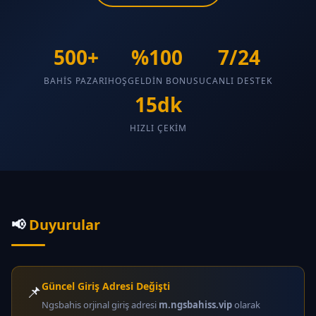
500+
%100
7/24
BAHIS PAZARI
HOŞGELDIN BONUSU
CANLI DESTEK
15dk
HIZLI ÇEKIM
📢
Duyurular
Güncel Giriş Adresi Değişti
📌
Ngsbahis orjinal giriş adresi
m.ngsbahiss.vip
olarak