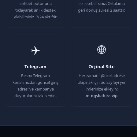
sohbet butonuna
ile iletebilirsiniz. Ortalama
tıklayarak anlık destek
geri dönüş süresi 2 saattir.
alabilirsiniz. 7/24 aktiftir.
✈️
🌐
Telegram
Orjinal Site
Resmi Telegram
Her zaman güncel adrese
kanalımızdan güncel giriş
ulaşmak için bu sayfayı yer
adresi ve kampanya
imlerinize ekleyin:
duyurularını takip edin.
m.ngsbahiss.vip