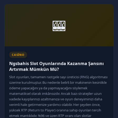
🎰
CASINO
Ngsbahis Slot Oyunlarında Kazanma Şansını
Artırmak Mümkün Mü?
Slot oyunları, tamamen rastgele sayı üreticisi (RNG) algoritması
üzerine kurulmuştur. Bu nedenle belirli bir makinenin kesinlikle
ödeme yapacağını ya da yapmayacağını söylemek
matematiksel olarak imkânsızdır. Ancak bazı stratejiler uzun
vadede kayıplarınızı azaltmanıza ve oyun deneyiminizi daha
verimli hale getirmenize yardımcı olabilir. Her şeyden önce,
yüksek RTP (Return to Player) oranına sahip oyunları tercih
etmek mantıklıdır. %96 ve üzeri RTP oranı olan slotlar