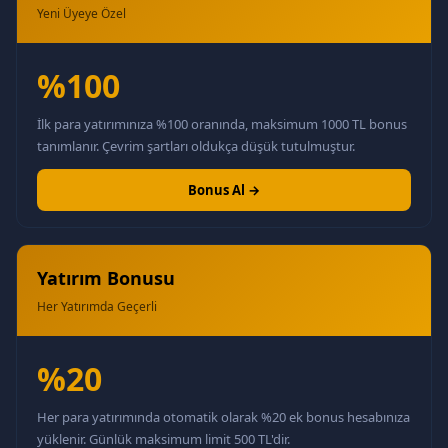
Yeni Üyeye Özel
%100
İlk para yatırımınıza %100 oranında, maksimum 1000 TL bonus
tanımlanır. Çevrim şartları oldukça düşük tutulmuştur.
Bonus Al →
Yatırım Bonusu
Her Yatırımda Geçerli
%20
Her para yatırımında otomatik olarak %20 ek bonus hesabınıza
yüklenir. Günlük maksimum limit 500 TL'dir.