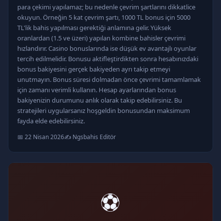
para çekimi yapılamaz; bu nedenle çevrim şartlarını dikkatlice
okuyun. Örneğin 5 kat çevrim şartı, 1000 TL bonus için 5000
TL'lik bahis yapılması gerektiği anlamına gelir. Yüksek
oranlardan (1.5 ve üzeri) yapılan kombine bahisler çevrimi
hızlandırır. Casino bonuslarında ise düşük ev avantajlı oyunlar
tercih edilmelidir. Bonusu aktifleştirdikten sonra hesabınızdaki
bonus bakiyesini gerçek bakiyeden ayrı takip etmeyi
unutmayın. Bonus süresi dolmadan önce çevrimi tamamlamak
için zamanı verimli kullanın. Hesap ayarlarından bonus
bakiyenizin durumunu anlık olarak takip edebilirsiniz. Bu
stratejileri uygularsanız hoşgeldin bonusundan maksimum
fayda elde edebilirsiniz.
📅 22 Nisan 2026
✍️ Ngsbahis Editör
⚽