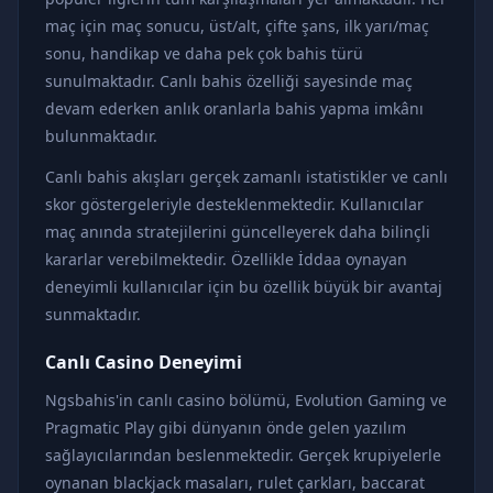
maç için maç sonucu, üst/alt, çifte şans, ilk yarı/maç
sonu, handikap ve daha pek çok bahis türü
sunulmaktadır. Canlı bahis özelliği sayesinde maç
devam ederken anlık oranlarla bahis yapma imkânı
bulunmaktadır.
Canlı bahis akışları gerçek zamanlı istatistikler ve canlı
skor göstergeleriyle desteklenmektedir. Kullanıcılar
maç anında stratejilerini güncelleyerek daha bilinçli
kararlar verebilmektedir. Özellikle İddaa oynayan
deneyimli kullanıcılar için bu özellik büyük bir avantaj
sunmaktadır.
Canlı Casino Deneyimi
Ngsbahis'in canlı casino bölümü, Evolution Gaming ve
Pragmatic Play gibi dünyanın önde gelen yazılım
sağlayıcılarından beslenmektedir. Gerçek krupiyelerle
oynanan blackjack masaları, rulet çarkları, baccarat