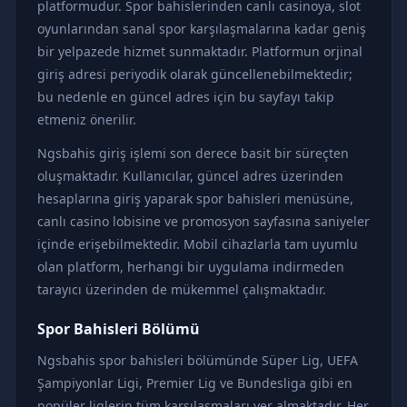
platformudur. Spor bahislerinden canlı casinoya, slot
oyunlarından sanal spor karşılaşmalarına kadar geniş
bir yelpazede hizmet sunmaktadır. Platformun orjinal
giriş adresi periyodik olarak güncellenebilmektedir;
bu nedenle en güncel adres için bu sayfayı takip
etmeniz önerilir.
Ngsbahis giriş işlemi son derece basit bir süreçten
oluşmaktadır. Kullanıcılar, güncel adres üzerinden
hesaplarına giriş yaparak spor bahisleri menüsüne,
canlı casino lobisine ve promosyon sayfasına saniyeler
içinde erişebilmektedir. Mobil cihazlarla tam uyumlu
olan platform, herhangi bir uygulama indirmeden
tarayıcı üzerinden de mükemmel çalışmaktadır.
Spor Bahisleri Bölümü
Ngsbahis spor bahisleri bölümünde Süper Lig, UEFA
Şampiyonlar Ligi, Premier Lig ve Bundesliga gibi en
popüler liglerin tüm karşılaşmaları yer almaktadır. Her