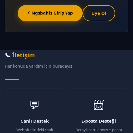
⚡ Ngsbahis Giriş Yap
Üye Ol
📞
İletişim
Her konuda yardım için buradayız
💬
📨
Canlı Destek
E-posta Desteği
Web sitesindeki canlı
Detaylı sorularınızı e-posta