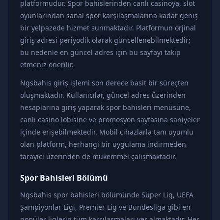
platformudur. Spor bahislerinden canlı casinoya, slot
oyunlarından sanal spor karşılaşmalarına kadar geniş
bir yelpazede hizmet sunmaktadır. Platformun orjinal
giriş adresi periyodik olarak güncellenebilmektedir;
bu nedenle en güncel adres için bu sayfayı takip
etmeniz önerilir.
Ngsbahis giriş işlemi son derece basit bir süreçten
oluşmaktadır. Kullanıcılar, güncel adres üzerinden
hesaplarına giriş yaparak spor bahisleri menüsüne,
canlı casino lobisine ve promosyon sayfasına saniyeler
içinde erişebilmektedir. Mobil cihazlarla tam uyumlu
olan platform, herhangi bir uygulama indirmeden
tarayıcı üzerinden de mükemmel çalışmaktadır.
Spor Bahisleri Bölümü
Ngsbahis spor bahisleri bölümünde Süper Lig, UEFA
Şampiyonlar Ligi, Premier Lig ve Bundesliga gibi en
popüler liglerin tüm karşılaşmaları yer almaktadır. Her