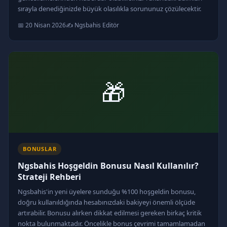
sırayla denediğinizde büyük olasılıkla sorununuz çözülecektir.
📅 20 Nisan 2026
✍️ Ngsbahis Editör
🎁
BONUSLAR
Ngsbahis Hoşgeldin Bonusu Nasıl Kullanılır?
Strateji Rehberi
Ngsbahis'in yeni üyelere sunduğu %100 hoşgeldin bonusu,
doğru kullanıldığında hesabınızdaki bakiyeyi önemli ölçüde
artırabilir. Bonusu alırken dikkat edilmesi gereken birkaç kritik
nokta bulunmaktadır. Öncelikle bonus çevrimi tamamlamadan