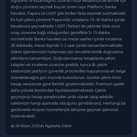
Ngsbahis'te kazandığınız tutarları hızla hesabınıza aktarmak için
doğru yöntemi seçmek büyük önem taşır. Platform; banka
havalesi, Papara ve USDT gibi birden fazla seçenek sunmaktadır.
En hızlı çekim yöntemi Papara'dır; ortalama 15–30 dakika içinde
hesabınıza geçmektedir. USDT (Tether) ile çekimler blok zincir
onay süresine bağlı olduğundan genellikle 5–15 dakika
sürmektedir. Banka havalesi ise mesai saatleri içinde ortalama
30 dakikada, mesai dışında 1–2 saat içinde tamamlanmaktadır.
Çekim işlemlerinizin hızlanması için öncelikle kimlik doğrulama
adımlarını tamamlayın. Doğrulanmamış hesaplarda çekim
talepleri ek inceleme sürecine girebilir. Ayrıca ilk çekim
talebinizde platform güvenlik protokolleri kapsamında ek belge
istenebileceğini göz önünde bulundurun. Günlük çekim limiti
hesap seviyenize göre farklılık göstermektedir; Premium üyeler
daha yüksek limitlerden faydalanabilmektedir. Çekim
geçmişinizi hesap panelinizden anlık olarak takip edebilir,
talebinizin hangi aşamada olduğunu görebilirsiniz. Herhangi bir
gecikmede müşteri hizmetleriyle iletişime geçmek işleminizi
hızlandırabilir.
📅 24 Nisan 2026
✍️ Ngsbahis Editör