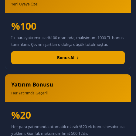
Yeni Üyeye Özel
%100
İlk para yatırımınıza %100 oranında, maksimum 1000 TL bonus
tanımlanır. Çevrim şartları oldukça düşük tutulmuştur.
Bonus Al →
Yatırım Bonusu
Her Yatırımda Geçerli
%20
Her para yatırımında otomatik olarak %20 ek bonus hesabınıza
yüklenir. Günlük maksimum limit 500 TL'dir.