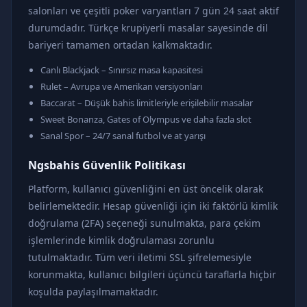
salonları ve çeşitli poker varyantları 7 gün 24 saat aktif
durumdadır. Türkçe krupiyerli masalar sayesinde dil
bariyeri tamamen ortadan kalkmaktadır.
Canlı Blackjack – Sınırsız masa kapasitesi
Rulet – Avrupa ve Amerikan versiyonları
Baccarat – Düşük bahis limitleriyle erişilebilir masalar
Sweet Bonanza, Gates of Olympus ve daha fazla slot
Sanal Spor – 24/7 sanal futbol ve at yarışı
Ngsbahis Güvenlik Politikası
Platform, kullanıcı güvenliğini en üst öncelik olarak
belirlemektedir. Hesap güvenliği için iki faktörlü kimlik
doğrulama (2FA) seçeneği sunulmakta, para çekim
işlemlerinde kimlik doğrulaması zorunlu
tutulmaktadır. Tüm veri iletimi SSL şifrelemesiyle
korunmakta, kullanıcı bilgileri üçüncü taraflarla hiçbir
koşulda paylaşılmamaktadır.