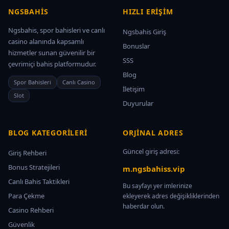
NGSBAHIS
HIZLI ERIŞIM
Ngsbahis, spor bahisleri ve canlı
Ngsbahis Giriş
casino alanında kapsamlı
Bonuslar
hizmetler sunan güvenilir bir
SSS
çevrimiçi bahis platformudur.
Blog
Spor Bahisleri
Canlı Casino
İletişim
Slot
Duyurular
BLOG KATEGORILERI
ORJINAL ADRES
Güncel giriş adresi:
Giriş Rehberi
Bonus Stratejileri
m.ngsbahiss.vip
Canlı Bahis Taktikleri
Bu sayfayı yer imlerinize
Para Çekme
ekleyerek adres değişikliklerinden
haberdar olun.
Casino Rehberi
Güvenlik