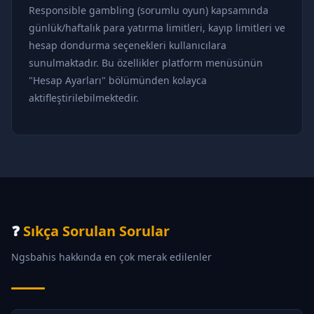
Responsible gambling (sorumlu oyun) kapsamında
günlük/haftalık para yatırma limitleri, kayıp limitleri ve
hesap dondurma seçenekleri kullanıcılara
sunulmaktadır. Bu özellikler platform menüsünün
"Hesap Ayarları" bölümünden kolayca
aktifleştirilebilmektedir.
❓
Sıkça Sorulan Sorular
Ngsbahis hakkında en çok merak edilenler