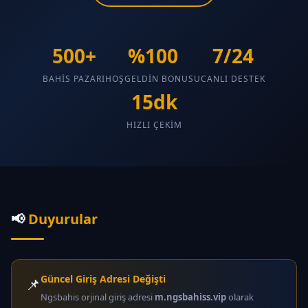
500+
%100
7/24
BAHIS PAZARI
HOŞGELDIN BONUSU
CANLI DESTEK
15dk
HIZLI ÇEKIM
📢
Duyurular
Güncel Giriş Adresi Değişti
📌
Ngsbahis orjinal giriş adresi
m.ngsbahiss.vip
olarak