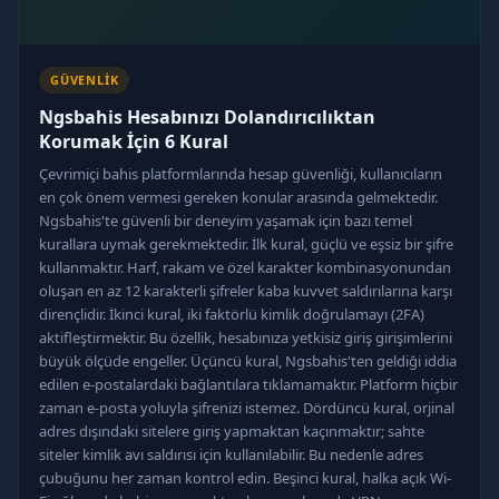
GÜVENLIK
Ngsbahis Hesabınızı Dolandırıcılıktan
Korumak İçin 6 Kural
Çevrimiçi bahis platformlarında hesap güvenliği, kullanıcıların
en çok önem vermesi gereken konular arasında gelmektedir.
Ngsbahis'te güvenli bir deneyim yaşamak için bazı temel
kurallara uymak gerekmektedir. İlk kural, güçlü ve eşsiz bir şifre
kullanmaktır. Harf, rakam ve özel karakter kombinasyonundan
oluşan en az 12 karakterli şifreler kaba kuvvet saldırılarına karşı
dirençlidir. İkinci kural, iki faktörlü kimlik doğrulamayı (2FA)
aktifleştirmektir. Bu özellik, hesabınıza yetkisiz giriş girişimlerini
büyük ölçüde engeller. Üçüncü kural, Ngsbahis'ten geldiği iddia
edilen e-postalardaki bağlantılara tıklamamaktır. Platform hiçbir
zaman e-posta yoluyla şifrenizi istemez. Dördüncü kural, orjinal
adres dışındaki sitelere giriş yapmaktan kaçınmaktır; sahte
siteler kimlik avı saldırısı için kullanılabilir. Bu nedenle adres
çubuğunu her zaman kontrol edin. Beşinci kural, halka açık Wi-