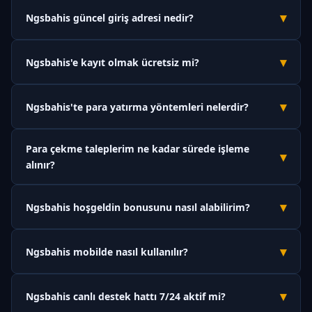
▾
Ngsbahis güncel giriş adresi nedir?
Ngsbahis'in güncel ve orjinal giriş adresi
m.ngsbahiss.vip
'dir.
▾
Ngsbahis'e kayıt olmak ücretsiz mi?
Platform zaman zaman erişim engellerine maruz
kalabildiğinden adres güncellenebilmektedir. Bu sayfayı
Evet, Ngsbahis'e üyelik tamamen ücretsizdir. Kayıt olmak için
tarayıcınıza kaydedin; değişiklik olduğunda buradan haberdar
▾
Ngsbahis'te para yatırma yöntemleri nelerdir?
herhangi bir ücret ödemeniz gerekmez. Üyelik formunu
olabilirsiniz.
doldurup hesabınızı doğruladıktan sonra anında bahis
Ngsbahis; banka havalesi, Papara, USDT (kripto para) ve QR
yapabilirsiniz.
Para çekme taleplerim ne kadar sürede işleme
kod gibi çeşitli ödeme yöntemleri sunmaktadır. Tüm para
▾
alınır?
yatırma işlemleri anlık olarak gerçekleşmekte, minimum
yatırım tutarı 50 TL'den başlamaktadır.
Ngsbahis'te kimlik doğrulaması tamamlanan hesaplar için
▾
Ngsbahis hoşgeldin bonusunu nasıl alabilirim?
çekim talepleri ortalama 15 dakika ile 2 saat içinde işleme
alınmaktadır. Yoğun dönemlerde bu süre kısmen uzayabilir
Ngsbahis'e ilk kez üye olduktan sonra Kasaya gidin ve para
ancak maksimum 24 saat içinde tamamlanır.
▾
Ngsbahis mobilde nasıl kullanılır?
yatırma işlemi sırasında "Hoşgeldin Bonusu" seçeneğini
aktifleştirin. İlk yatırımınıza %100 oranında, maksimum 1000 TL
Ngsbahis'e mobil cihazınızdan erişmek için tarayıcınızda
bonus tanımlanacaktır.
▾
Ngsbahis canlı destek hattı 7/24 aktif mi?
m.ngsbahiss.vip
adresini açmanız yeterlidir. Platform
tamamen responsive tasarıma sahip olduğu için uygulama