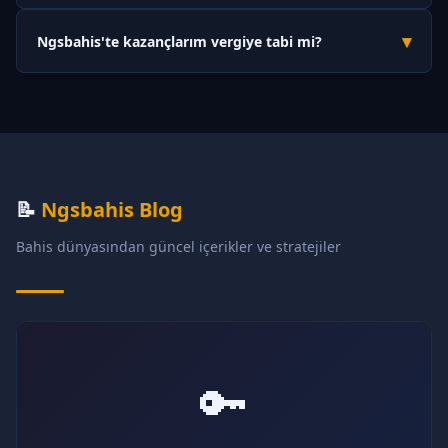
Evet, Ngsbahis müşteri hizmetleri haftanın 7 günü, 24 saat
indirmenize gerek kalmaz.
▾
Ngsbahis'te kazançlarım vergiye tabi mi?
hizmet vermektedir. Canlı sohbet, Telegram ve e-posta kanalları
aracılığıyla destek ekibine ulaşabilirsiniz. Ortalama yanıt süresi
Platform yurt dışı lisanslı olduğundan vergi kesintisi
2 dakika civarındadır.
yapılmamaktadır. Ancak kişisel vergi yükümlülükleriniz için
ülkenizin vergi mevzuatını incelemeniz veya bir mali müşavirle
görüşmeniz önerilir.
📝
Ngsbahis Blog
Bahis dünyasından güncel içerikler ve stratejiler
🔑