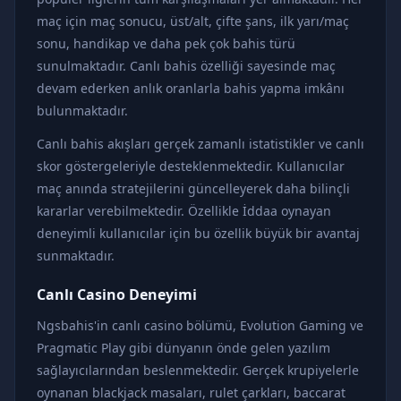
maç için maç sonucu, üst/alt, çifte şans, ilk yarı/maç
sonu, handikap ve daha pek çok bahis türü
sunulmaktadır. Canlı bahis özelliği sayesinde maç
devam ederken anlık oranlarla bahis yapma imkânı
bulunmaktadır.
Canlı bahis akışları gerçek zamanlı istatistikler ve canlı
skor göstergeleriyle desteklenmektedir. Kullanıcılar
maç anında stratejilerini güncelleyerek daha bilinçli
kararlar verebilmektedir. Özellikle İddaa oynayan
deneyimli kullanıcılar için bu özellik büyük bir avantaj
sunmaktadır.
Canlı Casino Deneyimi
Ngsbahis'in canlı casino bölümü, Evolution Gaming ve
Pragmatic Play gibi dünyanın önde gelen yazılım
sağlayıcılarından beslenmektedir. Gerçek krupiyelerle
oynanan blackjack masaları, rulet çarkları, baccarat