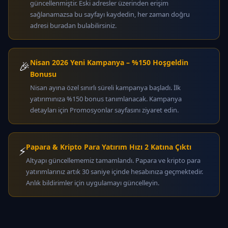
güncellenmiştir. Eski adresler üzerinden erişim
sağlanamazsa bu sayfayı kaydedin, her zaman doğru
adresi buradan bulabilirsiniz.
Nisan 2026 Yeni Kampanya – %150 Hoşgeldin
🎉
Bonusu
Nisan ayına özel sınırlı süreli kampanya başladı. İlk
yatırımınıza %150 bonus tanımlanacak. Kampanya
detayları için Promosyonlar sayfasını ziyaret edin.
Papara & Kripto Para Yatırım Hızı 2 Katına Çıktı
⚡
Altyapı güncellememiz tamamlandı. Papara ve kripto para
yatırımlarınız artık 30 saniye içinde hesabınıza geçmektedir.
Anlık bildirimler için uygulamayı güncelleyin.