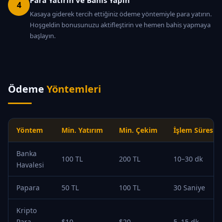
Para Yatırın ve Bahis Yapın
4
Kasaya giderek tercih ettiğiniz ödeme yöntemiyle para yatırın.
Hoşgeldin bonusunuzu aktifleştirin ve hemen bahis yapmaya
başlayın.
Ödeme
Yöntemleri
Yöntem
Min. Yatırım
Min. Çekim
İşlem Süresi
Banka
100 TL
200 TL
10–30 dk
Havalesi
Papara
50 TL
100 TL
30 Saniye
Kripto
Para
$10
$20
5–15 dk