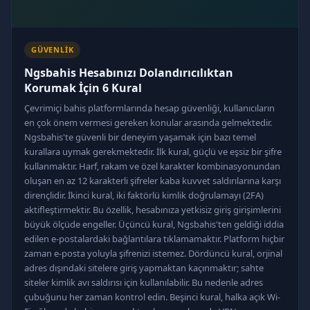
GÜVENLIK
Ngsbahis Hesabınızı Dolandırıcılıktan
Korumak İçin 6 Kural
Çevrimiçi bahis platformlarında hesap güvenliği, kullanıcıların
en çok önem vermesi gereken konular arasında gelmektedir.
Ngsbahis'te güvenli bir deneyim yaşamak için bazı temel
kurallara uymak gerekmektedir. İlk kural, güçlü ve eşsiz bir şifre
kullanmaktır. Harf, rakam ve özel karakter kombinasyonundan
oluşan en az 12 karakterli şifreler kaba kuvvet saldırılarına karşı
dirençlidir. İkinci kural, iki faktörlü kimlik doğrulamayı (2FA)
aktifleştirmektir. Bu özellik, hesabınıza yetkisiz giriş girişimlerini
büyük ölçüde engeller. Üçüncü kural, Ngsbahis'ten geldiği iddia
edilen e-postalardaki bağlantılara tıklamamaktır. Platform hiçbir
zaman e-posta yoluyla şifrenizi istemez. Dördüncü kural, orjinal
adres dışındaki sitelere giriş yapmaktan kaçınmaktır; sahte
siteler kimlik avı saldırısı için kullanılabilir. Bu nedenle adres
çubuğunu her zaman kontrol edin. Beşinci kural, halka açık Wi-