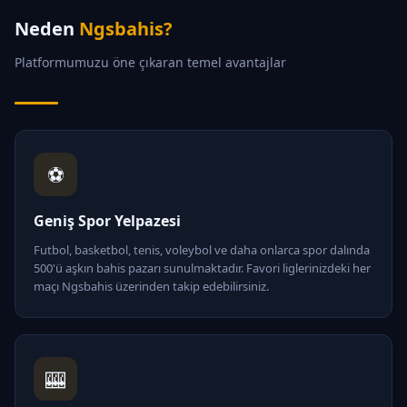
Neden
Ngsbahis?
Platformumuzu öne çıkaran temel avantajlar
⚽
Geniş Spor Yelpazesi
Futbol, basketbol, tenis, voleybol ve daha onlarca spor dalında
500'ü aşkın bahis pazarı sunulmaktadır. Favori liglerinizdeki her
maçı Ngsbahis üzerinden takip edebilirsiniz.
🎰