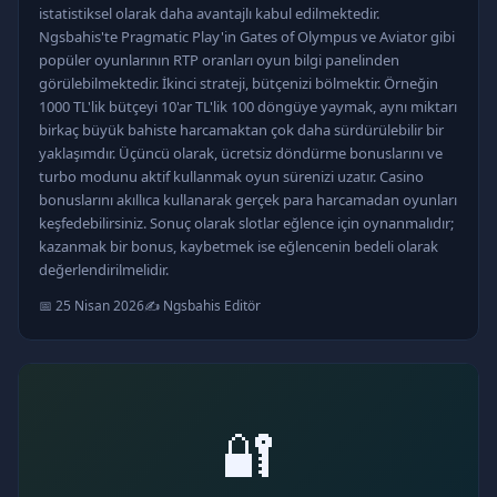
istatistiksel olarak daha avantajlı kabul edilmektedir.
Ngsbahis'te Pragmatic Play'in Gates of Olympus ve Aviator gibi
popüler oyunlarının RTP oranları oyun bilgi panelinden
görülebilmektedir. İkinci strateji, bütçenizi bölmektir. Örneğin
1000 TL'lik bütçeyi 10'ar TL'lik 100 döngüye yaymak, aynı miktarı
birkaç büyük bahiste harcamaktan çok daha sürdürülebilir bir
yaklaşımdır. Üçüncü olarak, ücretsiz döndürme bonuslarını ve
turbo modunu aktif kullanmak oyun sürenizi uzatır. Casino
bonuslarını akıllıca kullanarak gerçek para harcamadan oyunları
keşfedebilirsiniz. Sonuç olarak slotlar eğlence için oynanmalıdır;
kazanmak bir bonus, kaybetmek ise eğlencenin bedeli olarak
değerlendirilmelidir.
📅 25 Nisan 2026
✍️ Ngsbahis Editör
🔐