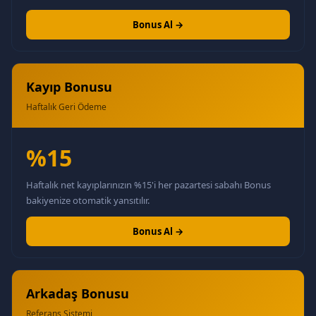
Bonus Al →
Kayıp Bonusu
Haftalık Geri Ödeme
%15
Haftalık net kayıplarınızın %15'i her pazartesi sabahı Bonus
bakiyenize otomatik yansıtılır.
Bonus Al →
Arkadaş Bonusu
Referans Sistemi