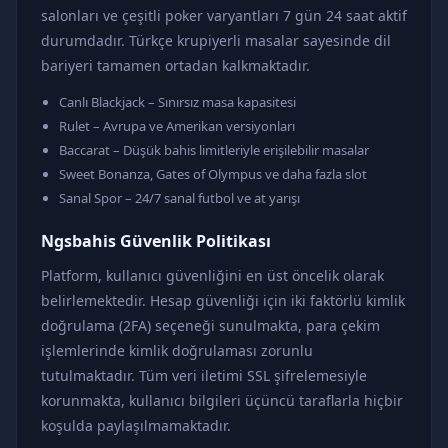
salonları ve çeşitli poker varyantları 7 gün 24 saat aktif
durumdadır. Türkçe krupiyerli masalar sayesinde dil
bariyeri tamamen ortadan kalkmaktadır.
Canlı Blackjack – Sınırsız masa kapasitesi
Rulet – Avrupa ve Amerikan versiyonları
Baccarat – Düşük bahis limitleriyle erişilebilir masalar
Sweet Bonanza, Gates of Olympus ve daha fazla slot
Sanal Spor – 24/7 sanal futbol ve at yarışı
Ngsbahis Güvenlik Politikası
Platform, kullanıcı güvenliğini en üst öncelik olarak
belirlemektedir. Hesap güvenliği için iki faktörlü kimlik
doğrulama (2FA) seçeneği sunulmakta, para çekim
işlemlerinde kimlik doğrulaması zorunlu
tutulmaktadır. Tüm veri iletimi SSL şifrelemesiyle
korunmakta, kullanıcı bilgileri üçüncü taraflarla hiçbir
koşulda paylaşılmamaktadır.