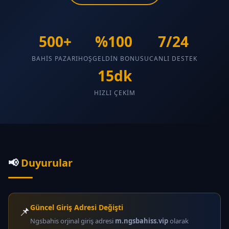
500+
%100
7/24
BAHIS PAZARI
HOŞGELDIN BONUSU
CANLI DESTEK
15dk
HIZLI ÇEKIM
📢
Duyurular
Güncel Giriş Adresi Değişti
📌
Ngsbahis orjinal giriş adresi
m.ngsbahiss.vip
olarak