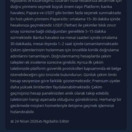
Ngsbahis'te kazandığınız tutarları hızla hesabınıza aktarmak için
doğru yöntemi seçmek büyük önem taşır. Platform; banka
havalesi, Papara ve USDT gibi birden fazla seçenek sunmaktadır.
En hızlı çekim yöntemi Papara'dır; ortalama 15–30 dakika içinde
hesabınıza geçmektedir. USDT (Tether) ile çekimler blok zincir
onay süresine bağlı olduğundan genellikle 5–15 dakika
sürmektedir. Banka havalesi ise mesai saatleri içinde ortalama
30 dakikada, mesai dışında 1–2 saat içinde tamamlanmaktadır.
Çekim işlemlerinizin hızlanması için öncelikle kimlik doğrulama
adımlarını tamamlayın. Doğrulanmamış hesaplarda çekim
talepleri ek inceleme sürecine girebilir. Ayrıca ilk çekim
talebinizde platform güvenlik protokolleri kapsamında ek belge
istenebileceğini göz önünde bulundurun. Günlük çekim limiti
hesap seviyenize göre farklılık göstermektedir; Premium üyeler
daha yüksek limitlerden faydalanabilmektedir. Çekim
geçmişinizi hesap panelinizden anlık olarak takip edebilir,
talebinizin hangi aşamada olduğunu görebilirsiniz. Herhangi bir
gecikmede müşteri hizmetleriyle iletişime geçmek işleminizi
hızlandırabilir.
📅 24 Nisan 2026
✍️ Ngsbahis Editör