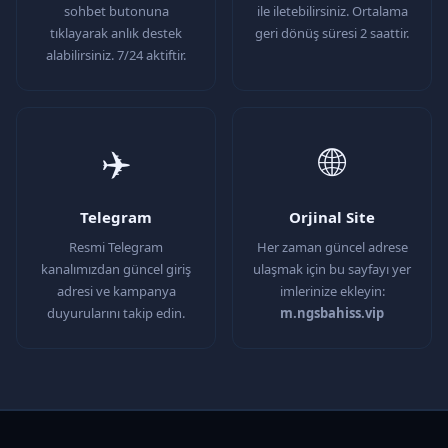
sohbet butonuna
ile iletebilirsiniz. Ortalama
tıklayarak anlık destek
geri dönüş süresi 2 saattir.
alabilirsiniz. 7/24 aktiftir.
✈️
🌐
Telegram
Orjinal Site
Resmi Telegram
Her zaman güncel adrese
kanalımızdan güncel giriş
ulaşmak için bu sayfayı yer
adresi ve kampanya
imlerinize ekleyin:
duyurularını takip edin.
m.ngsbahiss.vip