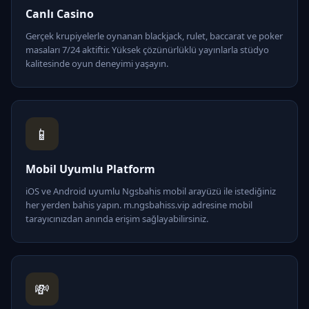
Canlı Casino
Gerçek krupiyelerle oynanan blackjack, rulet, baccarat ve poker
masaları 7/24 aktiftir. Yüksek çözünürlüklü yayınlarla stüdyo
kalitesinde oyun deneyimi yaşayın.
📱
Mobil Uyumlu Platform
iOS ve Android uyumlu Ngsbahis mobil arayüzü ile istediğiniz
her yerden bahis yapın. m.ngsbahiss.vip adresine mobil
tarayıcınızdan anında erişim sağlayabilirsiniz.
💸