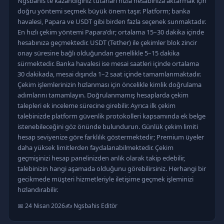
Ngsbahis'te kazandığınız tutarları hızla hesabınıza aktarmak için
doğru yöntemi seçmek büyük önem taşır. Platform; banka
havalesi, Papara ve USDT gibi birden fazla seçenek sunmaktadır.
En hızlı çekim yöntemi Papara'dır; ortalama 15–30 dakika içinde
hesabınıza geçmektedir. USDT (Tether) ile çekimler blok zincir
onay süresine bağlı olduğundan genellikle 5–15 dakika
sürmektedir. Banka havalesi ise mesai saatleri içinde ortalama
30 dakikada, mesai dışında 1–2 saat içinde tamamlanmaktadır.
Çekim işlemlerinizin hızlanması için öncelikle kimlik doğrulama
adımlarını tamamlayın. Doğrulanmamış hesaplarda çekim
talepleri ek inceleme sürecine girebilir. Ayrıca ilk çekim
talebinizde platform güvenlik protokolleri kapsamında ek belge
istenebileceğini göz önünde bulundurun. Günlük çekim limiti
hesap seviyenize göre farklılık göstermektedir; Premium üyeler
daha yüksek limitlerden faydalanabilmektedir. Çekim
geçmişinizi hesap panelinizden anlık olarak takip edebilir,
talebinizin hangi aşamada olduğunu görebilirsiniz. Herhangi bir
gecikmede müşteri hizmetleriyle iletişime geçmek işleminizi
hızlandırabilir.
📅 24 Nisan 2026
✍️ Ngsbahis Editör