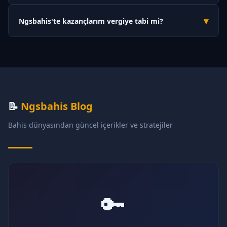
Evet, Ngsbahis müşteri hizmetleri haftanın 7 günü, 24 saat
indirmenize gerek kalmaz.
▾
Ngsbahis'te kazançlarım vergiye tabi mi?
hizmet vermektedir. Canlı sohbet, Telegram ve e-posta kanalları
aracılığıyla destek ekibine ulaşabilirsiniz. Ortalama yanıt süresi
Platform yurt dışı lisanslı olduğundan vergi kesintisi
2 dakika civarındadır.
yapılmamaktadır. Ancak kişisel vergi yükümlülükleriniz için
ülkenizin vergi mevzuatını incelemeniz veya bir mali müşavirle
görüşmeniz önerilir.
📝
Ngsbahis Blog
Bahis dünyasından güncel içerikler ve stratejiler
🔑