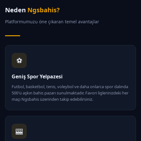
Neden
Ngsbahis?
Platformumuzu öne çıkaran temel avantajlar
⚽
Geniş Spor Yelpazesi
Futbol, basketbol, tenis, voleybol ve daha onlarca spor dalında
500'ü aşkın bahis pazarı sunulmaktadır. Favori liglerinizdeki her
maçı Ngsbahis üzerinden takip edebilirsiniz.
🎰