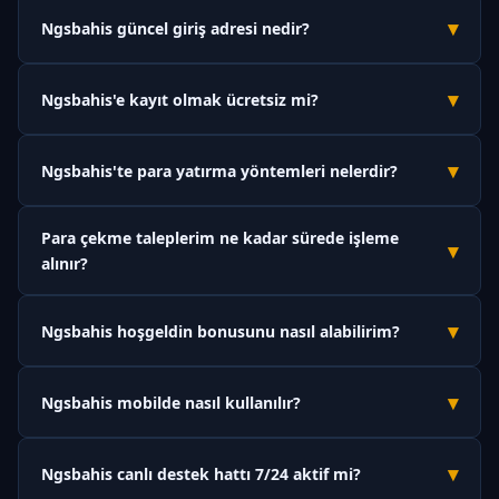
▾
Ngsbahis güncel giriş adresi nedir?
Ngsbahis'in güncel ve orjinal giriş adresi
m.ngsbahiss.vip
'dir.
▾
Ngsbahis'e kayıt olmak ücretsiz mi?
Platform zaman zaman erişim engellerine maruz
kalabildiğinden adres güncellenebilmektedir. Bu sayfayı
Evet, Ngsbahis'e üyelik tamamen ücretsizdir. Kayıt olmak için
tarayıcınıza kaydedin; değişiklik olduğunda buradan haberdar
▾
Ngsbahis'te para yatırma yöntemleri nelerdir?
herhangi bir ücret ödemeniz gerekmez. Üyelik formunu
olabilirsiniz.
doldurup hesabınızı doğruladıktan sonra anında bahis
Ngsbahis; banka havalesi, Papara, USDT (kripto para) ve QR
yapabilirsiniz.
Para çekme taleplerim ne kadar sürede işleme
kod gibi çeşitli ödeme yöntemleri sunmaktadır. Tüm para
▾
alınır?
yatırma işlemleri anlık olarak gerçekleşmekte, minimum
yatırım tutarı 50 TL'den başlamaktadır.
Ngsbahis'te kimlik doğrulaması tamamlanan hesaplar için
▾
Ngsbahis hoşgeldin bonusunu nasıl alabilirim?
çekim talepleri ortalama 15 dakika ile 2 saat içinde işleme
alınmaktadır. Yoğun dönemlerde bu süre kısmen uzayabilir
Ngsbahis'e ilk kez üye olduktan sonra Kasaya gidin ve para
ancak maksimum 24 saat içinde tamamlanır.
▾
Ngsbahis mobilde nasıl kullanılır?
yatırma işlemi sırasında "Hoşgeldin Bonusu" seçeneğini
aktifleştirin. İlk yatırımınıza %100 oranında, maksimum 1000 TL
Ngsbahis'e mobil cihazınızdan erişmek için tarayıcınızda
bonus tanımlanacaktır.
▾
Ngsbahis canlı destek hattı 7/24 aktif mi?
m.ngsbahiss.vip
adresini açmanız yeterlidir. Platform
tamamen responsive tasarıma sahip olduğu için uygulama