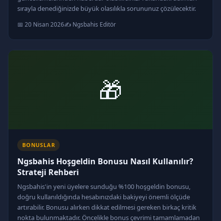
sırayla denediğinizde büyük olasılıkla sorununuz çözülecektir.
📅 20 Nisan 2026
✍️ Ngsbahis Editör
🎁
BONUSLAR
Ngsbahis Hoşgeldin Bonusu Nasıl Kullanılır?
Strateji Rehberi
Ngsbahis'in yeni üyelere sunduğu %100 hoşgeldin bonusu,
doğru kullanıldığında hesabınızdaki bakiyeyi önemli ölçüde
artırabilir. Bonusu alırken dikkat edilmesi gereken birkaç kritik
nokta bulunmaktadır. Öncelikle bonus çevrimi tamamlamadan