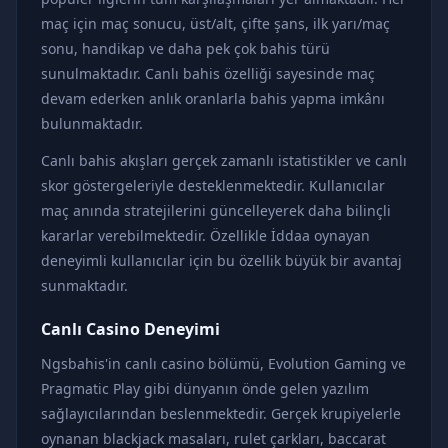
maç için maç sonucu, üst/alt, çifte şans, ilk yarı/maç
sonu, handikap ve daha pek çok bahis türü
sunulmaktadır. Canlı bahis özelliği sayesinde maç
devam ederken anlık oranlarla bahis yapma imkânı
bulunmaktadır.
Canlı bahis akışları gerçek zamanlı istatistikler ve canlı
skor göstergeleriyle desteklenmektedir. Kullanıcılar
maç anında stratejilerini güncelleyerek daha bilinçli
kararlar verebilmektedir. Özellikle İddaa oynayan
deneyimli kullanıcılar için bu özellik büyük bir avantaj
sunmaktadır.
Canlı Casino Deneyimi
Ngsbahis'in canlı casino bölümü, Evolution Gaming ve
Pragmatic Play gibi dünyanın önde gelen yazılım
sağlayıcılarından beslenmektedir. Gerçek krupiyelerle
oynanan blackjack masaları, rulet çarkları, baccarat