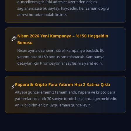
güncellenmiştir. Eski adresler üzerinden erişim
sağlanamazsa bu sayfayı kaydedin, her zaman doğru
adresi buradan bulabilirsiniz.
Nisan 2026 Yeni Kampanya – %150 Hoşgeldin
🎉
Bonusu
Nisan ayına özel sınırlı süreli kampanya başladı. İlk
yatırımınıza %150 bonus tanımlanacak. Kampanya
detayları için Promosyonlar sayfasını ziyaret edin.
Papara & Kripto Para Yatırım Hızı 2 Katına Çıktı
⚡
Altyapı güncellememiz tamamlandı. Papara ve kripto para
yatırımlarınız artık 30 saniye içinde hesabınıza geçmektedir.
Anlık bildirimler için uygulamayı güncelleyin.