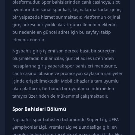
platformudur. Spor bahislerinden canlı casinoya, slot
oyunlarından sanal spor karşılaşmalarına kadar geniş
bir yelpazede hizmet sunmaktadır. Platformun orjinal
giriş adresi periyodik olarak güncellenebilmektedir;
bu nedenle en güncel adres için bu sayfayı takip
etmeniz önerilir.
Ngsbahis giriş işlemi son derece basit bir süreçten
oluşmaktadır. Kullanıcılar, güncel adres üzerinden
hesaplarına giriş yaparak spor bahisleri menüsüne,
canlı casino lobisine ve promosyon sayfasına saniyeler
içinde erişebilmektedir. Mobil cihazlarla tam uyumlu
olan platform, herhangi bir uygulama indirmeden
tarayıcı üzerinden de mükemmel çalışmaktadır.
Spor Bahisleri Bölümü
Ngsbahis spor bahisleri bölümünde Süper Lig, UEFA
Şampiyonlar Ligi, Premier Lig ve Bundesliga gibi en
popüler liglerin tüm karşılaşmaları yer almaktadır. Her