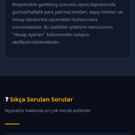
Responsible gambling (sorumlu oyun) kapsamında
günlük/haftalık para yatırma limitleri, kayıp limitleri ve
hesap dondurma seçenekleri kullanıcılara
sunulmaktadır. Bu özellikler platform menüsünün
"Hesap Ayarları" bölümünden kolayca
aktifleştirilebilmektedir.
❓
Sıkça Sorulan Sorular
Ngsbahis hakkında en çok merak edilenler