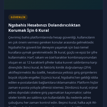
GÜVENLIK
Ngsbahis Hesabınızı Dolandırıcılıktan
Korumak İçin 6 Kural
Çevrimiçi bahis platformlarında hesap güvenliği, kullanıcıların
en çok önem vermesi gereken konular arasında gelmektedir.
Ngsbahis'te güvenli bir deneyim yaşamak için bazı temel
kurallara uymak gerekmektedir. İlk kural, güçlü ve eşsiz bir şifre
kullanmaktır. Harf, rakam ve özel karakter kombinasyonundan
oluşan en az 12 karakterli şifreler kaba kuvvet saldırılarına karşı
dirençlidir. İkinci kural, iki faktörlü kimlik doğrulamayı (2FA)
aktifleştirmektir. Bu özellik, hesabınıza yetkisiz giriş girişimlerini
büyük ölçüde engeller. Üçüncü kural, Ngsbahis'ten geldiği iddia
edilen e-postalardaki bağlantılara tıklamamaktır. Platform hiçbir
zaman e-posta yoluyla şifrenizi istemez. Dördüncü kural, orjinal
adres dışındaki sitelere giriş yapmaktan kaçınmaktır; sahte
siteler kimlik avı saldırısı için kullanılabilir. Bu nedenle adres
çubuğunu her zaman kontrol edin. Beşinci kural, halka açık Wi-