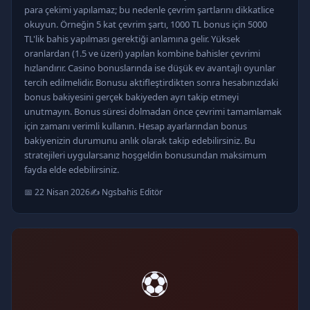
para çekimi yapılamaz; bu nedenle çevrim şartlarını dikkatlice
okuyun. Örneğin 5 kat çevrim şartı, 1000 TL bonus için 5000
TL'lik bahis yapılması gerektiği anlamına gelir. Yüksek
oranlardan (1.5 ve üzeri) yapılan kombine bahisler çevrimi
hızlandırır. Casino bonuslarında ise düşük ev avantajlı oyunlar
tercih edilmelidir. Bonusu aktifleştirdikten sonra hesabınızdaki
bonus bakiyesini gerçek bakiyeden ayrı takip etmeyi
unutmayın. Bonus süresi dolmadan önce çevrimi tamamlamak
için zamanı verimli kullanın. Hesap ayarlarından bonus
bakiyenizin durumunu anlık olarak takip edebilirsiniz. Bu
stratejileri uygularsanız hoşgeldin bonusundan maksimum
fayda elde edebilirsiniz.
📅 22 Nisan 2026
✍️ Ngsbahis Editör
⚽