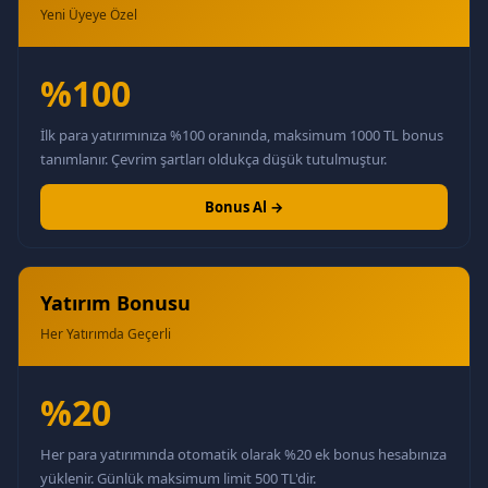
Yeni Üyeye Özel
%100
İlk para yatırımınıza %100 oranında, maksimum 1000 TL bonus
tanımlanır. Çevrim şartları oldukça düşük tutulmuştur.
Bonus Al →
Yatırım Bonusu
Her Yatırımda Geçerli
%20
Her para yatırımında otomatik olarak %20 ek bonus hesabınıza
yüklenir. Günlük maksimum limit 500 TL'dir.