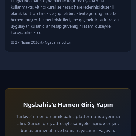
Fi ağlarında bahis oynamaktan kaçınmak ya da VPN
kullanmaktır. Altıncı kural ise hesap hareketlerinizi düzenli
olarak kontrol etmek ve şüpheli bir aktivite gördüğünüzde
hemen müşteri hizmetleriyle iletişime geçmektir. Bu kuralları
uygulayan kullanıcılar hesap güvenliğini azami düzeyde
koruyabilmektedir.
📅 27 Nisan 2026
✍️ Ngsbahis Editör
Ngsbahis'e Hemen Giriş Yapın
Türkiye'nin en dinamik bahis platformunda yerinizi
alın. Güncel giriş adresiyle saniyeler içinde erişin,
bonuslarınızı alın ve bahis heyecanını yaşayın.