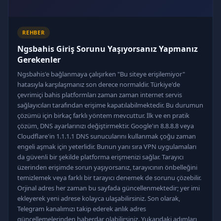
REHBER
Ngsbahis Giriş Sorunu Yaşıyorsanız Yapmanız
Gerekenler
Ngsbahis'e bağlanmaya çalışırken "Bu siteye erişilemiyor"
hatasıyla karşılaşmanız son derece normaldir. Türkiye'de
çevrimiçi bahis platformları zaman zaman internet servis
sağlayıcıları tarafından erişime kapatılabilmektedir. Bu durumun
çözümü için birkaç farklı yöntem mevcuttur. İlk ve en pratik
çözüm, DNS ayarlarınızı değiştirmektir. Google'ın 8.8.8.8 veya
Cloudflare'in 1.1.1.1 DNS sunucularını kullanmak çoğu zaman
engeli aşmak için yeterlidir. Bunun yanı sıra VPN uygulamaları
da güvenli bir şekilde platforma erişmenizi sağlar. Tarayıcı
üzerinden erişimde sorun yaşıyorsanız, tarayıcının önbelleğini
temizlemek veya farklı bir tarayıcı denemek de sorunu çözebilir.
Orjinal adres her zaman bu sayfada güncellenmektedir; yer imi
ekleyerek yeni adrese kolayca ulaşabilirsiniz. Son olarak,
Telegram kanalımızı takip ederek anlık adres
güncellemelerinden haberdar olabilirsiniz. Yukarıdaki adımları