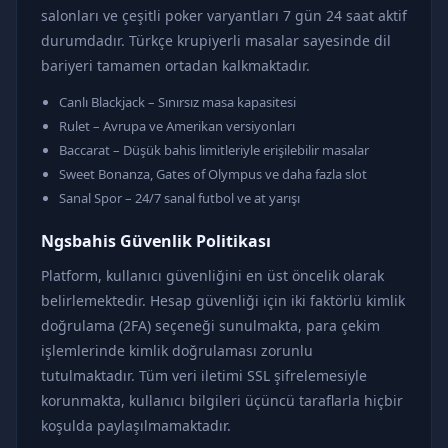
salonları ve çeşitli poker varyantları 7 gün 24 saat aktif
durumdadır. Türkçe krupiyerli masalar sayesinde dil
bariyeri tamamen ortadan kalkmaktadır.
Canlı Blackjack – Sınırsız masa kapasitesi
Rulet – Avrupa ve Amerikan versiyonları
Baccarat – Düşük bahis limitleriyle erişilebilir masalar
Sweet Bonanza, Gates of Olympus ve daha fazla slot
Sanal Spor – 24/7 sanal futbol ve at yarışı
Ngsbahis Güvenlik Politikası
Platform, kullanıcı güvenliğini en üst öncelik olarak
belirlemektedir. Hesap güvenliği için iki faktörlü kimlik
doğrulama (2FA) seçeneği sunulmakta, para çekim
işlemlerinde kimlik doğrulaması zorunlu
tutulmaktadır. Tüm veri iletimi SSL şifrelemesiyle
korunmakta, kullanıcı bilgileri üçüncü taraflarla hiçbir
koşulda paylaşılmamaktadır.