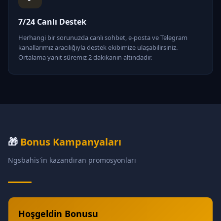
7/24 Canlı Destek
Herhangi bir sorunuzda canlı sohbet, e-posta ve Telegram
kanallarımız aracılığıyla destek ekibimize ulaşabilirsiniz.
Ortalama yanıt süremiz 2 dakikanın altındadır.
🎁
Bonus Kampanyaları
Ngsbahis'in kazandıran promosyonları
Hoşgeldin Bonusu