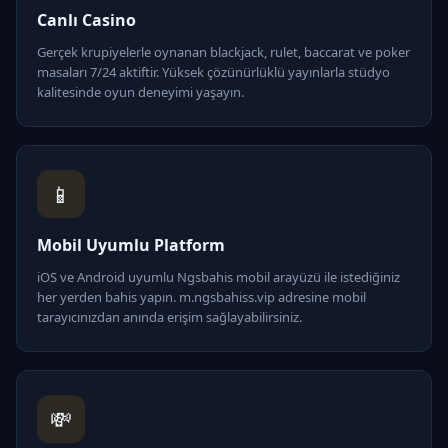
Canlı Casino
Gerçek krupiyelerle oynanan blackjack, rulet, baccarat ve poker
masaları 7/24 aktiftir. Yüksek çözünürlüklü yayınlarla stüdyo
kalitesinde oyun deneyimi yaşayın.
📱
Mobil Uyumlu Platform
iOS ve Android uyumlu Ngsbahis mobil arayüzü ile istediğiniz
her yerden bahis yapın. m.ngsbahiss.vip adresine mobil
tarayıcınızdan anında erişim sağlayabilirsiniz.
💸