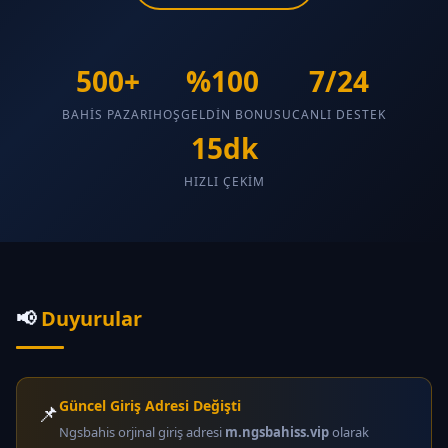
500+
%100
7/24
BAHIS PAZARI
HOŞGELDIN BONUSU
CANLI DESTEK
15dk
HIZLI ÇEKIM
📢
Duyurular
Güncel Giriş Adresi Değişti
📌
Ngsbahis orjinal giriş adresi
m.ngsbahiss.vip
olarak