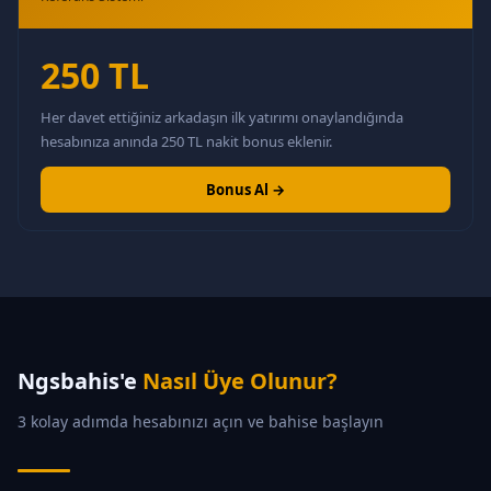
250 TL
Her davet ettiğiniz arkadaşın ilk yatırımı onaylandığında
hesabınıza anında 250 TL nakit bonus eklenir.
Bonus Al →
Ngsbahis'e
Nasıl Üye Olunur?
3 kolay adımda hesabınızı açın ve bahise başlayın