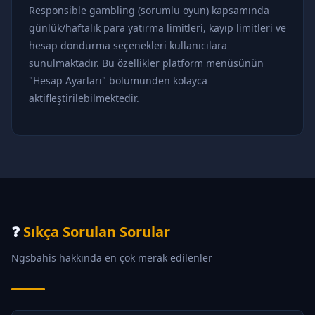
Responsible gambling (sorumlu oyun) kapsamında
günlük/haftalık para yatırma limitleri, kayıp limitleri ve
hesap dondurma seçenekleri kullanıcılara
sunulmaktadır. Bu özellikler platform menüsünün
"Hesap Ayarları" bölümünden kolayca
aktifleştirilebilmektedir.
❓
Sıkça Sorulan Sorular
Ngsbahis hakkında en çok merak edilenler