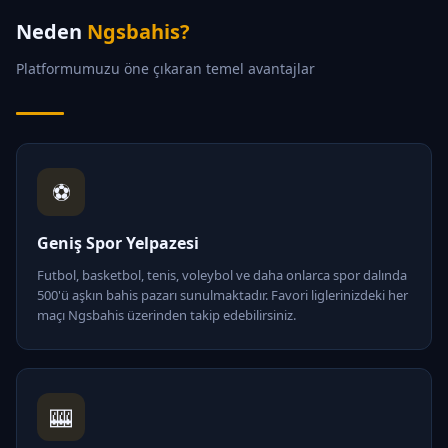
Neden
Ngsbahis?
Platformumuzu öne çıkaran temel avantajlar
⚽
Geniş Spor Yelpazesi
Futbol, basketbol, tenis, voleybol ve daha onlarca spor dalında
500'ü aşkın bahis pazarı sunulmaktadır. Favori liglerinizdeki her
maçı Ngsbahis üzerinden takip edebilirsiniz.
🎰