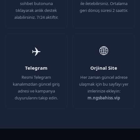
sohbet butonuna
ile iletebilirsiniz. Ortalama
tıklayarak anlık destek
geri dönüş süresi 2 saattir.
alabilirsiniz. 7/24 aktiftir.
✈️
🌐
Telegram
Orjinal Site
Resmi Telegram
Her zaman güncel adrese
kanalımızdan güncel giriş
ulaşmak için bu sayfayı yer
adresi ve kampanya
imlerinize ekleyin:
duyurularını takip edin.
m.ngsbahiss.vip