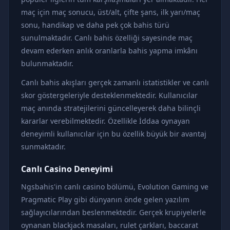
maç için maç sonucu, üst/alt, çifte şans, ilk yarı/maç
sonu, handikap ve daha pek çok bahis türü
sunulmaktadır. Canlı bahis özelliği sayesinde maç
devam ederken anlık oranlarla bahis yapma imkânı
bulunmaktadır.
Canlı bahis akışları gerçek zamanlı istatistikler ve canlı
skor göstergeleriyle desteklenmektedir. Kullanıcılar
maç anında stratejilerini güncelleyerek daha bilinçli
kararlar verebilmektedir. Özellikle İddaa oynayan
deneyimli kullanıcılar için bu özellik büyük bir avantaj
sunmaktadır.
Canlı Casino Deneyimi
Ngsbahis'in canlı casino bölümü, Evolution Gaming ve
Pragmatic Play gibi dünyanın önde gelen yazılım
sağlayıcılarından beslenmektedir. Gerçek krupiyelerle
oynanan blackjack masaları, rulet çarkları, baccarat