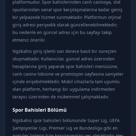
platformudur. Spor bahislerinden canlı casinoya, slot
oyunlarından sanal spor karşılaşmalarına kadar geniş
bir yelpazede hizmet sunmaktadır. Platformun orjinal
giriş adresi periyodik olarak güncellenebilmektedir;
bu nedenle en güncel adres için bu sayfayı takip
etmeniz önerilir.
Ngsbahis giriş işlemi son derece basit bir süreçten
oluşmaktadır. Kullanıcılar, güncel adres üzerinden
hesaplarına giriş yaparak spor bahisleri menüsüne,
canlı casino lobisine ve promosyon sayfasına saniyeler
içinde erişebilmektedir. Mobil cihazlarla tam uyumlu
olan platform, herhangi bir uygulama indirmeden
tarayıcı üzerinden de mükemmel çalışmaktadır.
Spor Bahisleri Bölümü
Ngsbahis spor bahisleri bölümünde Süper Lig, UEFA
Şampiyonlar Ligi, Premier Lig ve Bundesliga gibi en
popüler liglerin tüm karşılaşmaları yer almaktadır. Her