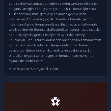
para çekimi yapılamaz; bu nedenle çevrim şartlarını dikkatlice
okuyun. Örneğin 5 kat çevrim şartı, 1000 TL bonus için 5000
TL'lik bahis yapılması gerektiği anlamına gelir. Yüksek
oranlardan (1.5 ve üzeri) yapılan kombine bahisler çevrimi
hızlandırır. Casino bonuslarında ise düşük ev avantajlı oyunlar
tercih edilmelidir. Bonusu aktifleştirdikten sonra hesabınızdaki
bonus bakiyesini gerçek bakiyeden ayrı takip etmeyi
unutmayın. Bonus süresi dolmadan önce çevrimi tamamlamak
için zamanı verimli kullanın. Hesap ayarlarından bonus
bakiyenizin durumunu anlık olarak takip edebilirsiniz. Bu
stratejileri uygularsanız hoşgeldin bonusundan maksimum
fayda elde edebilirsiniz.
📅 22 Nisan 2026
✍️ Ngsbahis Editör
⚽