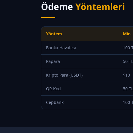
Ödeme
Yöntemleri
Yöntem
Min.
Banka Havalesi
100 
Papara
50 T
Kripto Para (USDT)
$10
QR Kod
50 T
Cepbank
100 