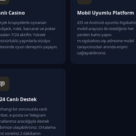
nlı Casino
Mobil Uyumlu Platform
rçek krupiyelerle oynanan
iOS ve Android uyumlu Ngsbahi
ckjack, rulet, baccarat ve poker
mobil arayüzü ile istediğiniz her
aları 7/24 aktiftir. Yüksek
yerden bahis yapın.
zünürlüklü yayınlarla stüdyo
m.ngsbahiss.vip adresine mobil
litesinde oyun deneyimi yaşayın.
tarayıcınızdan anında erişim
sağlayabilirsiniz.
💬
24 Canlı Destek
rhangi bir sorunuzda canlı
hbet, e-posta ve Telegram
allarımız aracılığıyla destek
bimize ulaşabilirsiniz. Ortalama
nıt süremiz 2 dakikanın