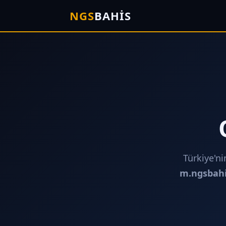
NGS
BAHİS
Türkiye'ni
m.ngsbahi