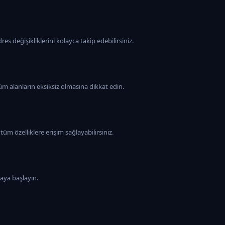
es değişikliklerini kolayca takip edebilirsiniz.
Tüm alanların eksiksiz olmasına dikkat edin.
m özelliklere erişim sağlayabilirsiniz.
aya başlayın.