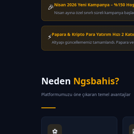
Nisan 2026 Yeni Kampanya – %150 Ho
🎉
Nisan ayına özel sınırlı süreli kampanya başl
Papara & Kripto Para Yatırım Hızı 2 Katı
⚡
Altyapı güncellememiz tamamlandı. Papara ve kri
Neden
Ngsbahis?
Platformumuzu öne çıkaran temel avantajlar
⚽