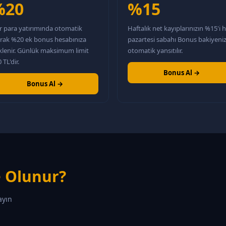
%20
%15
r para yatırımında otomatik
Haftalık net kayıplarınızın %15'i 
arak %20 ek bonus hesabınıza
pazartesi sabahı Bonus bakiyeni
klenir. Günlük maksimum limit
otomatik yansıtılır.
 TL'dir.
Bonus Al →
Bonus Al →
e Olunur?
ayın