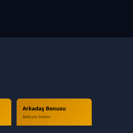
Arkadaş Bonusu
Referans Sistemi