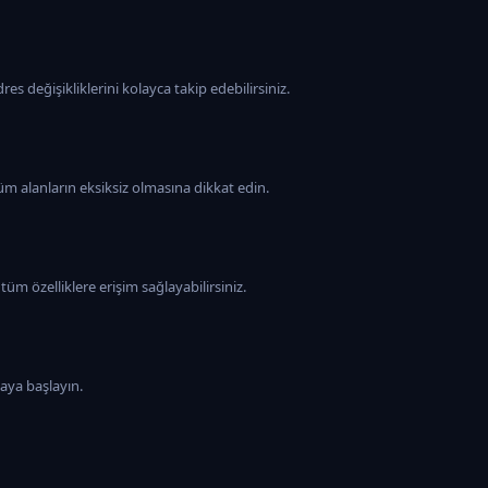
es değişikliklerini kolayca takip edebilirsiniz.
Tüm alanların eksiksiz olmasına dikkat edin.
m özelliklere erişim sağlayabilirsiniz.
aya başlayın.