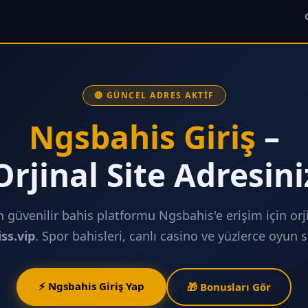
🔴 GÜNCEL ADRES AKTIF
Ngsbahis Giriş
–
Orjinal Site Adresini
n güvenilir bahis platformu Ngsbahis'e erişim için orj
ss.vip
. Spor bahisleri, canlı casino ve yüzlerce oyun si
⚡ Ngsbahis Giriş Yap
🎁 Bonusları Gör