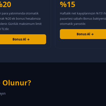
%20
%15
r para yatırımında otomatik
Haftalık net kayıplarınızın %15'i 
arak %20 ek bonus hesabınıza
pazartesi sabahı Bonus bakiyeni
klenir. Günlük maksimum limit
otomatik yansıtılır.
 TL'dir.
Bonus Al →
Bonus Al →
e Olunur?
ayın