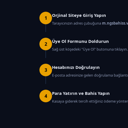
Orjinal Siteye Giriş Yapın
1
Tarayıcınızın adres çubuğuna
m.ngsbahiss.v
Üye Ol Formunu Doldurun
2
Sağ üst köşedeki "Üye Ol" butonuna tıklayın. Aç
Hesabınızı Doğrulayın
3
E-posta adresinize gelen doğrulama bağlantısı
Para Yatırın ve Bahis Yapın
4
Kasaya giderek tercih ettiğiniz ödeme yönte