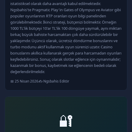
istatistiksel olarak daha avantajlı kabul edilmektedir.
Ngsbahis'te Pragmatic Play'in Gates of Olympus ve Aviator gibi
popüler oyunlarının RTP oranları oyun bilgi panelinden
görülebilmektedir. İkinci strateji, bütçenizi bölmektir. Örneğin
1000 TL'lik bütçeyi 10'ar TL'lik 100 döngüye yaymak, aynı miktarı
birkaç büyük bahiste harcamaktan çok daha sürdürülebilir bir
yaklaşımdır. Üçüncü olarak, ücretsiz döndürme bonuslarını ve
turbo modunu aktif kullanmak oyun sürenizi uzatır. Casino
bonuslarını akıllıca kullanarak gerçek para harcamadan oyunları
keşfedebilirsiniz. Sonuç olarak slotlar eğlence için oynanmalıdır;
kazanmak bir bonus, kaybetmek ise eğlencenin bedeli olarak
değerlendirilmelidir.
📅 25 Nisan 2026
✍️ Ngsbahis Editör
🔐