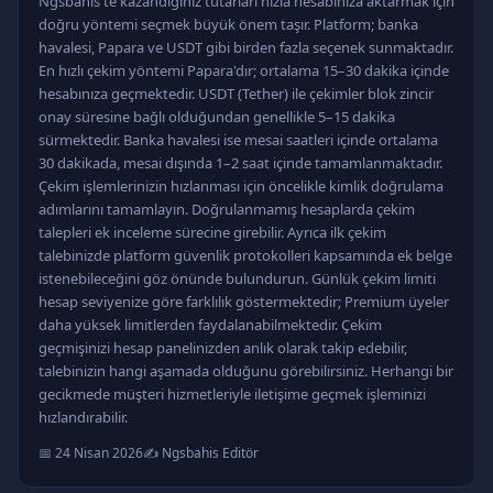
Ngsbahis'te kazandığınız tutarları hızla hesabınıza aktarmak için
doğru yöntemi seçmek büyük önem taşır. Platform; banka
havalesi, Papara ve USDT gibi birden fazla seçenek sunmaktadır.
En hızlı çekim yöntemi Papara'dır; ortalama 15–30 dakika içinde
hesabınıza geçmektedir. USDT (Tether) ile çekimler blok zincir
onay süresine bağlı olduğundan genellikle 5–15 dakika
sürmektedir. Banka havalesi ise mesai saatleri içinde ortalama
30 dakikada, mesai dışında 1–2 saat içinde tamamlanmaktadır.
Çekim işlemlerinizin hızlanması için öncelikle kimlik doğrulama
adımlarını tamamlayın. Doğrulanmamış hesaplarda çekim
talepleri ek inceleme sürecine girebilir. Ayrıca ilk çekim
talebinizde platform güvenlik protokolleri kapsamında ek belge
istenebileceğini göz önünde bulundurun. Günlük çekim limiti
hesap seviyenize göre farklılık göstermektedir; Premium üyeler
daha yüksek limitlerden faydalanabilmektedir. Çekim
geçmişinizi hesap panelinizden anlık olarak takip edebilir,
talebinizin hangi aşamada olduğunu görebilirsiniz. Herhangi bir
gecikmede müşteri hizmetleriyle iletişime geçmek işleminizi
hızlandırabilir.
📅 24 Nisan 2026
✍️ Ngsbahis Editör