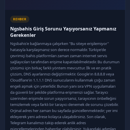
REHBER
Ngsbahis Giriş Sorunu Yaşıyorsanız Yapmanız
Gerekenler
Ngsbahis'e bağlanmaya çalışırken "Bu siteye erişilemiyor"
hatasıyla karşılaşmanız son derece normaldir. Türkiye'de
çevrimiçi bahis platformları zaman zaman internet servis
sağlayıcıları tarafından erişime kapatılabilmektedir. Bu durumun
çözümü için birkaç farklı yöntem mevcuttur. İlk ve en pratik
çözüm, DNS ayarlarınızı değiştirmektir. Google'ın 8.8.8.8 veya
Cloudflare'in 1.1.1.1 DNS sunucularını kullanmak çoğu zaman
engeli aşmak için yeterlidir. Bunun yanı sıra VPN uygulamaları
da güvenli bir şekilde platforma erişmenizi sağlar. Tarayıcı
üzerinden erişimde sorun yaşıyorsanız, tarayıcının önbelleğini
temizlemek veya farklı bir tarayıcı denemek de sorunu çözebilir.
Orjinal adres her zaman bu sayfada güncellenmektedir; yer imi
ekleyerek yeni adrese kolayca ulaşabilirsiniz. Son olarak,
Telegram kanalımızı takip ederek anlık adres
güncellemelerinden haberdar olabilirsiniz. Yukarıdaki adımları