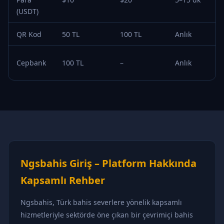
(USDT)
QR Kod
50 TL
100 TL
Anlık
Cepbank
100 TL
–
Anlık
Ngsbahis Giriş – Platform Hakkında
Kapsamlı Rehber
Ngsbahis, Türk bahis severlere yönelik kapsamlı
hizmetleriyle sektörde öne çıkan bir çevrimiçi bahis