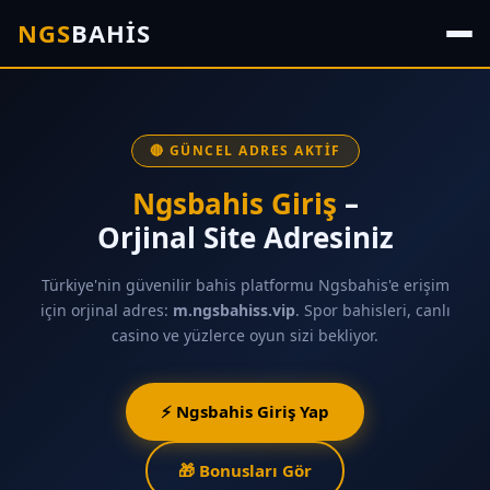
NGS
BAHİS
🔴 GÜNCEL ADRES AKTIF
Ngsbahis Giriş
–
Orjinal Site Adresiniz
Türkiye'nin güvenilir bahis platformu Ngsbahis'e erişim
için orjinal adres:
m.ngsbahiss.vip
. Spor bahisleri, canlı
casino ve yüzlerce oyun sizi bekliyor.
⚡ Ngsbahis Giriş Yap
🎁 Bonusları Gör