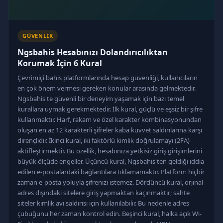
GÜVENLIK
Ngsbahis Hesabınızı Dolandırıcılıktan
Korumak İçin 6 Kural
Çevrimiçi bahis platformlarında hesap güvenliği, kullanıcıların
en çok önem vermesi gereken konular arasında gelmektedir.
Ngsbahis'te güvenli bir deneyim yaşamak için bazı temel
kurallara uymak gerekmektedir. İlk kural, güçlü ve eşsiz bir şifre
kullanmaktır. Harf, rakam ve özel karakter kombinasyonundan
oluşan en az 12 karakterli şifreler kaba kuvvet saldırılarına karşı
dirençlidir. İkinci kural, iki faktörlü kimlik doğrulamayı (2FA)
aktifleştirmektir. Bu özellik, hesabınıza yetkisiz giriş girişimlerini
büyük ölçüde engeller. Üçüncü kural, Ngsbahis'ten geldiği iddia
edilen e-postalardaki bağlantılara tıklamamaktır. Platform hiçbir
zaman e-posta yoluyla şifrenizi istemez. Dördüncü kural, orjinal
adres dışındaki sitelere giriş yapmaktan kaçınmaktır; sahte
siteler kimlik avı saldırısı için kullanılabilir. Bu nedenle adres
çubuğunu her zaman kontrol edin. Beşinci kural, halka açık Wi-