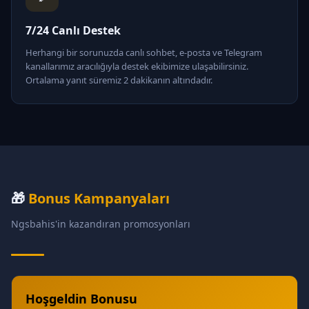
7/24 Canlı Destek
Herhangi bir sorunuzda canlı sohbet, e-posta ve Telegram
kanallarımız aracılığıyla destek ekibimize ulaşabilirsiniz.
Ortalama yanıt süremiz 2 dakikanın altındadır.
🎁
Bonus Kampanyaları
Ngsbahis'in kazandıran promosyonları
Hoşgeldin Bonusu