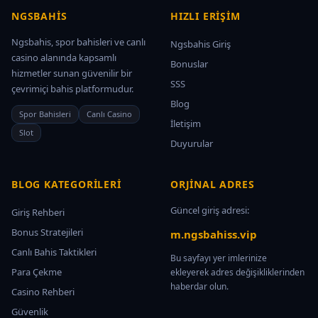
NGSBAHIS
HIZLI ERIŞIM
Ngsbahis, spor bahisleri ve canlı
Ngsbahis Giriş
casino alanında kapsamlı
Bonuslar
hizmetler sunan güvenilir bir
SSS
çevrimiçi bahis platformudur.
Blog
Spor Bahisleri
Canlı Casino
İletişim
Slot
Duyurular
BLOG KATEGORILERI
ORJINAL ADRES
Güncel giriş adresi:
Giriş Rehberi
Bonus Stratejileri
m.ngsbahiss.vip
Canlı Bahis Taktikleri
Bu sayfayı yer imlerinize
Para Çekme
ekleyerek adres değişikliklerinden
haberdar olun.
Casino Rehberi
Güvenlik