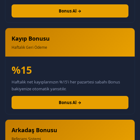
Bonus Al →
Kayıp Bonusu
Haftalık Geri Ödeme
%15
Haftalık net kayıplarınızın %15'i her pazartesi sabahı Bonus
bakiyenize otomatik yansıtılır.
Bonus Al →
Arkadaş Bonusu
Referans Sistemi