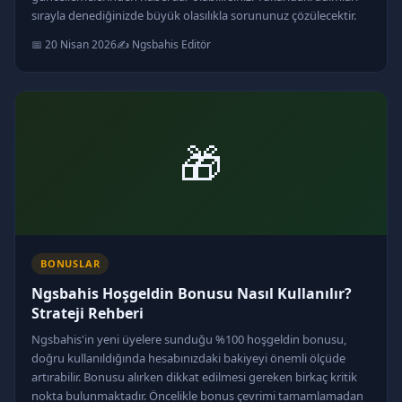
sırayla denediğinizde büyük olasılıkla sorununuz çözülecektir.
📅 20 Nisan 2026
✍️ Ngsbahis Editör
🎁
BONUSLAR
Ngsbahis Hoşgeldin Bonusu Nasıl Kullanılır?
Strateji Rehberi
Ngsbahis'in yeni üyelere sunduğu %100 hoşgeldin bonusu,
doğru kullanıldığında hesabınızdaki bakiyeyi önemli ölçüde
artırabilir. Bonusu alırken dikkat edilmesi gereken birkaç kritik
nokta bulunmaktadır. Öncelikle bonus çevrimi tamamlamadan