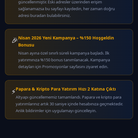
güncellenmiştir. Eski adresler üzerinden erişim
sağlanamazsa bu sayfayı kaydedin, her zaman doğru
adresi buradan bulabilirsiniz.
Nisan 2026 Yeni Kampanya – %150 Hoşgeldin
🎉
Bonusu
Nisan ayına özel sınırlı süreli kampanya başladı. İlk
yatırımınıza %150 bonus tanımlanacak. Kampanya
detayları için Promosyonlar sayfasını ziyaret edin.
Papara & Kripto Para Yatırım Hızı 2 Katına Çıktı
⚡
Altyapı güncellememiz tamamlandı. Papara ve kripto para
yatırımlarınız artık 30 saniye içinde hesabınıza geçmektedir.
Anlık bildirimler için uygulamayı güncelleyin.