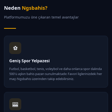
Neden
Ngsbahis?
Platformumuzu öne çıkaran temel avantajlar
⚽
Geniş Spor Yelpazesi
Futbol, basketbol, tenis, voleybol ve daha onlarca spor dalında
500'ü aşkın bahis pazarı sunulmaktadır. Favori liglerinizdeki her
maçı Ngsbahis üzerinden takip edebilirsiniz.
🎰