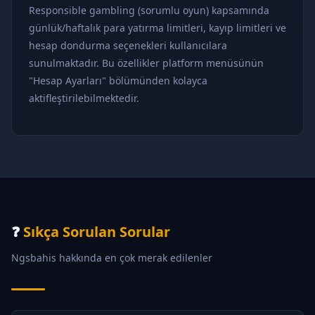
Responsible gambling (sorumlu oyun) kapsamında
günlük/haftalık para yatırma limitleri, kayıp limitleri ve
hesap dondurma seçenekleri kullanıcılara
sunulmaktadır. Bu özellikler platform menüsünün
"Hesap Ayarları" bölümünden kolayca
aktifleştirilebilmektedir.
❓
Sıkça Sorulan Sorular
Ngsbahis hakkında en çok merak edilenler