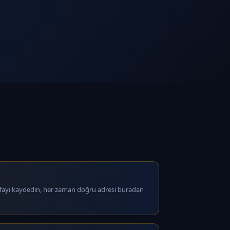
yfayı kaydedin, her zaman doğru adresi buradan