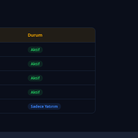
Durum
Aktif
Aktif
Aktif
Aktif
Sadece Yatırım