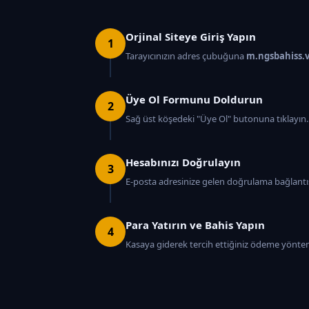
Orjinal Siteye Giriş Yapın
1
Tarayıcınızın adres çubuğuna
m.ngsbahiss.v
Üye Ol Formunu Doldurun
2
Sağ üst köşedeki "Üye Ol" butonuna tıklayın. Aç
Hesabınızı Doğrulayın
3
E-posta adresinize gelen doğrulama bağlantısı
Para Yatırın ve Bahis Yapın
4
Kasaya giderek tercih ettiğiniz ödeme yönte