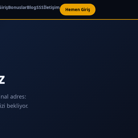
Giriş
Bonuslar
Blog
SSS
İletişim
Hemen Giriş
z
inal adres:
zi bekliyor.