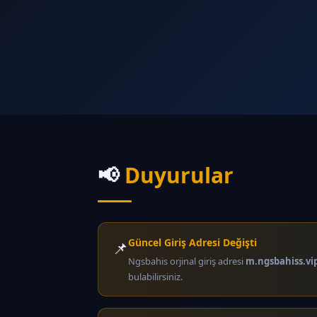
📢
Duyurular
Güncel Giriş Adresi Değişti
📌
Ngsbahis orjinal giriş adresi
m.ngsbahiss.vi
bulabilirsiniz.