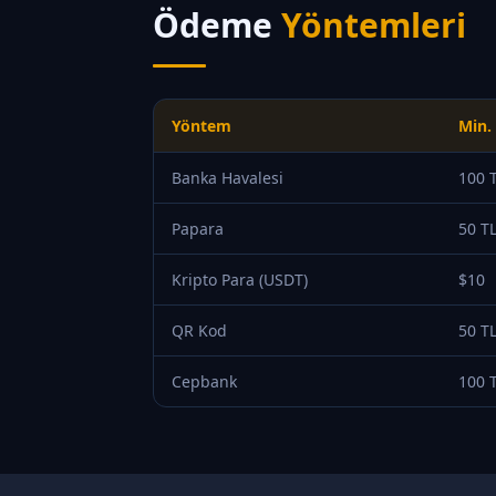
Ödeme
Yöntemleri
Yöntem
Min.
Banka Havalesi
100 
Papara
50 T
Kripto Para (USDT)
$10
QR Kod
50 T
Cepbank
100 