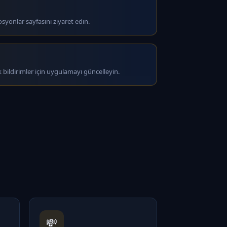
syonlar sayfasını ziyaret edin.
 bildirimler için uygulamayı güncelleyin.
💸