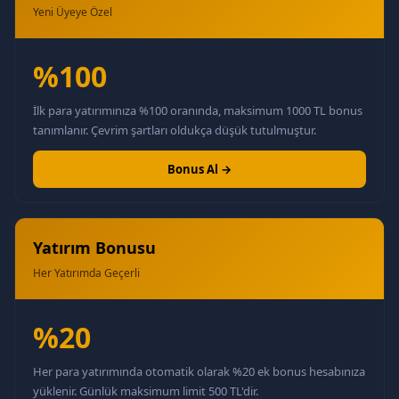
Yeni Üyeye Özel
%100
İlk para yatırımınıza %100 oranında, maksimum 1000 TL bonus
tanımlanır. Çevrim şartları oldukça düşük tutulmuştur.
Bonus Al →
Yatırım Bonusu
Her Yatırımda Geçerli
%20
Her para yatırımında otomatik olarak %20 ek bonus hesabınıza
yüklenir. Günlük maksimum limit 500 TL'dir.