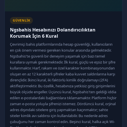
GÜVENLIK
Ngsbahis Hesabınızı Dolandırıcılıktan
Korumak İçin 6 Kural
Çevrimiçi bahis platformlarında hesap güvenliği, kullanıcıların
en çok önem vermesi gereken konular arasında gelmektedir.
Ngsbahis'te güvenli bir deneyim yaşamak için bazı temel
kurallara uymak gerekmektedir. İlk kural, güçlü ve eşsiz bir şifre
kullanmaktır. Harf, rakam ve özel karakter kombinasyonundan
oluşan en az 12 karakterli şifreler kaba kuvvet saldırılarına karşı
dirençlidir. İkinci kural, iki faktörlü kimlik doğrulamayı (2FA)
aktifleştirmektir. Bu özellik, hesabınıza yetkisiz giriş girişimlerini
büyük ölçüde engeller. Üçüncü kural, Ngsbahis'ten geldiği iddia
edilen e-postalardaki bağlantılara tıklamamaktır. Platform hiçbir
zaman e-posta yoluyla şifrenizi istemez. Dördüncü kural, orjinal
adres dışındaki sitelere giriş yapmaktan kaçınmaktır; sahte
siteler kimlik avı saldırısı için kullanılabilir. Bu nedenle adres
çubuğunu her zaman kontrol edin. Beşinci kural, halka açık Wi-