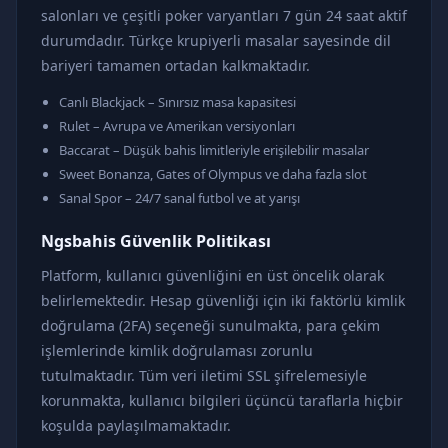
salonları ve çeşitli poker varyantları 7 gün 24 saat aktif
durumdadır. Türkçe krupiyerli masalar sayesinde dil
bariyeri tamamen ortadan kalkmaktadır.
Canlı Blackjack – Sınırsız masa kapasitesi
Rulet – Avrupa ve Amerikan versiyonları
Baccarat – Düşük bahis limitleriyle erişilebilir masalar
Sweet Bonanza, Gates of Olympus ve daha fazla slot
Sanal Spor – 24/7 sanal futbol ve at yarışı
Ngsbahis Güvenlik Politikası
Platform, kullanıcı güvenliğini en üst öncelik olarak
belirlemektedir. Hesap güvenliği için iki faktörlü kimlik
doğrulama (2FA) seçeneği sunulmakta, para çekim
işlemlerinde kimlik doğrulaması zorunlu
tutulmaktadır. Tüm veri iletimi SSL şifrelemesiyle
korunmakta, kullanıcı bilgileri üçüncü taraflarla hiçbir
koşulda paylaşılmamaktadır.