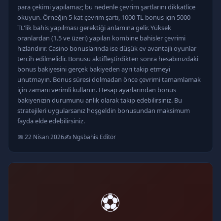
para çekimi yapılamaz; bu nedenle çevrim şartlarını dikkatlice
okuyun. Örneğin 5 kat çevrim şartı, 1000 TL bonus için 5000
TL'lik bahis yapılması gerektiği anlamına gelir. Yüksek
oranlardan (1.5 ve üzeri) yapılan kombine bahisler çevrimi
hızlandırır. Casino bonuslarında ise düşük ev avantajlı oyunlar
tercih edilmelidir. Bonusu aktifleştirdikten sonra hesabınızdaki
bonus bakiyesini gerçek bakiyeden ayrı takip etmeyi
unutmayın. Bonus süresi dolmadan önce çevrimi tamamlamak
için zamanı verimli kullanın. Hesap ayarlarından bonus
bakiyenizin durumunu anlık olarak takip edebilirsiniz. Bu
stratejileri uygularsanız hoşgeldin bonusundan maksimum
fayda elde edebilirsiniz.
📅 22 Nisan 2026
✍️ Ngsbahis Editör
⚽