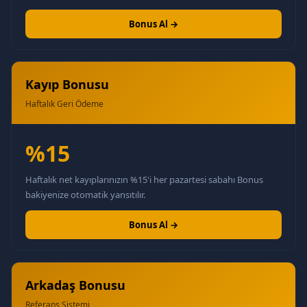
Bonus Al →
Kayıp Bonusu
Haftalık Geri Ödeme
%15
Haftalık net kayıplarınızın %15'i her pazartesi sabahı Bonus
bakiyenize otomatik yansıtılır.
Bonus Al →
Arkadaş Bonusu
Referans Sistemi