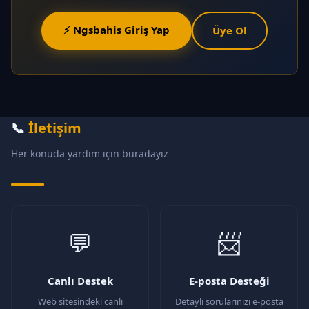
⚡ Ngsbahis Giriş Yap
Üye Ol
📞
İletişim
Her konuda yardım için buradayız
💬
📨
Canlı Destek
E-posta Desteği
Web sitesindeki canlı
Detaylı sorularınızı e-posta