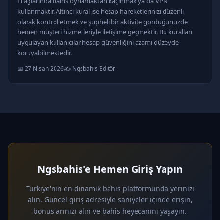
Fi ağlarında bahis oynamaktan kaçınmak ya da VPN
kullanmaktır. Altıncı kural ise hesap hareketlerinizi düzenli
olarak kontrol etmek ve şüpheli bir aktivite gördüğünüzde
hemen müşteri hizmetleriyle iletişime geçmektir. Bu kuralları
uygulayan kullanıcılar hesap güvenliğini azami düzeyde
koruyabilmektedir.
📅 27 Nisan 2026
✍️ Ngsbahis Editör
Ngsbahis'e Hemen Giriş Yapın
Türkiye'nin en dinamik bahis platformunda yerinizi
alın. Güncel giriş adresiyle saniyeler içinde erişin,
bonuslarınızı alın ve bahis heyecanını yaşayın.