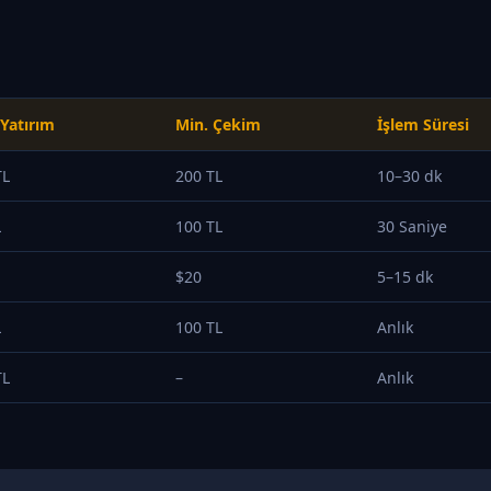
 Yatırım
Min. Çekim
İşlem Süresi
TL
200 TL
10–30 dk
L
100 TL
30 Saniye
$20
5–15 dk
L
100 TL
Anlık
TL
–
Anlık