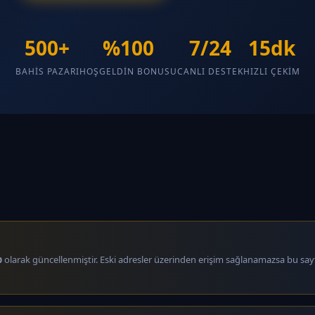
500+
%100
7/24
15dk
BAHIS PAZARI
HOŞGELDIN BONUSU
CANLI DESTEK
HIZLI ÇEKIM
p
olarak güncellenmiştir. Eski adresler üzerinden erişim sağlanamazsa bu sa