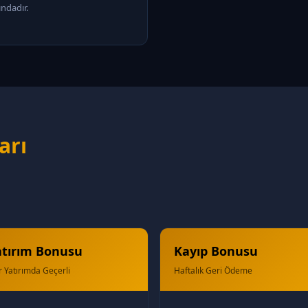
ındadır.
arı
atırım Bonusu
Kayıp Bonusu
 Yatırımda Geçerli
Haftalık Geri Ödeme