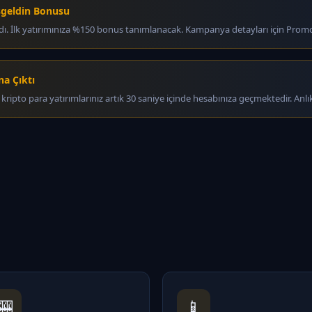
şgeldin Bonusu
adı. İlk yatırımınıza %150 bonus tanımlanacak. Kampanya detayları için Promo
na Çıktı
pto para yatırımlarınız artık 30 saniye içinde hesabınıza geçmektedir. Anlık
🎰
📱