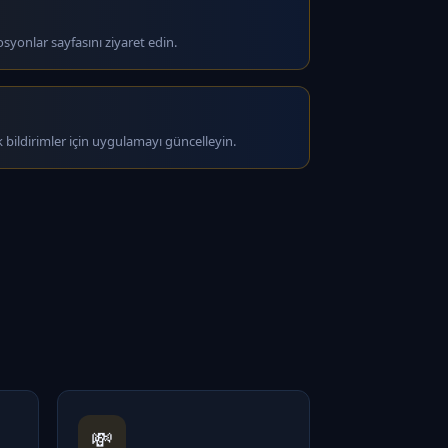
syonlar sayfasını ziyaret edin.
 bildirimler için uygulamayı güncelleyin.
💸