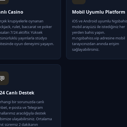
nlı Casino
Mobil Uyumlu Platform
rçek krupiyelerle oynanan
iOS ve Android uyumlu Ngsbahi
ckjack, rulet, baccarat ve poker
mobil arayüzü ile istediğiniz her
aları 7/24 aktiftir. Yüksek
yerden bahis yapın.
zünürlüklü yayınlarla stüdyo
m.ngsbahiss.vip adresine mobil
litesinde oyun deneyimi yaşayın.
tarayıcınızdan anında erişim
sağlayabilirsiniz.
💬
24 Canlı Destek
rhangi bir sorunuzda canlı
hbet, e-posta ve Telegram
allarımız aracılığıyla destek
bimize ulaşabilirsiniz. Ortalama
nıt süremiz 2 dakikanın