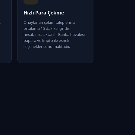
Hızlı Para Çekme
s
Onaylanan çekim talepleriniz
ortalama 15 dakika içinde
hesabınıza aktarılır. Banka havalesi,
papara ve kripto ile esnek
seçenekler sunulmaktadır.