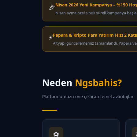
Nisan 2026 Yeni Kampanya – %150 Ho
🎉
Nisan ayına özel sınırlı süreli kampanya başl
Papara & Kripto Para Yatırım Hızı 2 Katı
⚡
Altyapı güncellememiz tamamlandı. Papara ve kri
Neden
Ngsbahis?
Platformumuzu öne çıkaran temel avantajlar
⚽