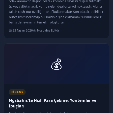
odaklanmaktır. Beşinci olarak kombine sayısını düşük tutmak;
üç veya dört maçlık kombineler ideal orta yol noktasıdır. Altıncı
taktik cash-out özelliğini aktif kullanmaktır. Son olarak, belirli bir
bütçe limiti belirleyip bu limitin dışına çıkmamak sürdürülebilir
bahis deneyiminin temelini oluşturur.
📅 23 Nisan 2026
✍️ Ngsbahis Editör
💰
FINANS
Ngsbahis'te Hızlı Para Çekme: Yöntemler ve
İpuçları