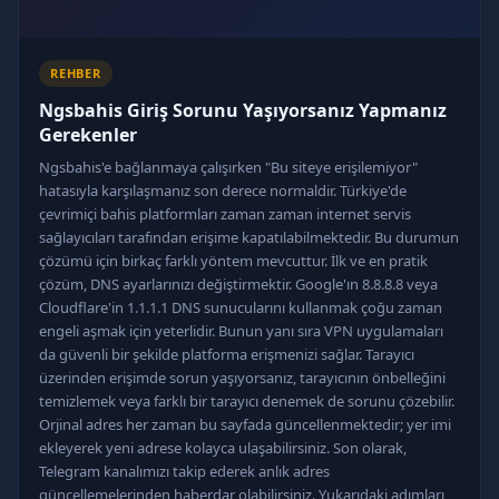
REHBER
Ngsbahis Giriş Sorunu Yaşıyorsanız Yapmanız
Gerekenler
Ngsbahis'e bağlanmaya çalışırken "Bu siteye erişilemiyor"
hatasıyla karşılaşmanız son derece normaldir. Türkiye'de
çevrimiçi bahis platformları zaman zaman internet servis
sağlayıcıları tarafından erişime kapatılabilmektedir. Bu durumun
çözümü için birkaç farklı yöntem mevcuttur. İlk ve en pratik
çözüm, DNS ayarlarınızı değiştirmektir. Google'ın 8.8.8.8 veya
Cloudflare'in 1.1.1.1 DNS sunucularını kullanmak çoğu zaman
engeli aşmak için yeterlidir. Bunun yanı sıra VPN uygulamaları
da güvenli bir şekilde platforma erişmenizi sağlar. Tarayıcı
üzerinden erişimde sorun yaşıyorsanız, tarayıcının önbelleğini
temizlemek veya farklı bir tarayıcı denemek de sorunu çözebilir.
Orjinal adres her zaman bu sayfada güncellenmektedir; yer imi
ekleyerek yeni adrese kolayca ulaşabilirsiniz. Son olarak,
Telegram kanalımızı takip ederek anlık adres
güncellemelerinden haberdar olabilirsiniz. Yukarıdaki adımları