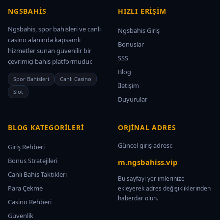
NGSBAHIS
HIZLI ERIŞIM
Ngsbahis, spor bahisleri ve canlı
Ngsbahis Giriş
casino alanında kapsamlı
Bonuslar
hizmetler sunan güvenilir bir
SSS
çevrimiçi bahis platformudur.
Blog
Spor Bahisleri
Canlı Casino
İletişim
Slot
Duyurular
BLOG KATEGORILERI
ORJINAL ADRES
Güncel giriş adresi:
Giriş Rehberi
Bonus Stratejileri
m.ngsbahiss.vip
Canlı Bahis Taktikleri
Bu sayfayı yer imlerinize
Para Çekme
ekleyerek adres değişikliklerinden
haberdar olun.
Casino Rehberi
Güvenlik