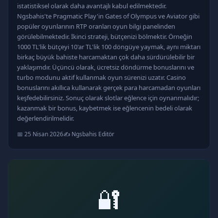
istatistiksel olarak daha avantajlı kabul edilmektedir.
Ngsbahis'te Pragmatic Play'in Gates of Olympus ve Aviator gibi
popüler oyunlarının RTP oranları oyun bilgi panelinden
görülebilmektedir. İkinci strateji, bütçenizi bölmektir. Örneğin
1000 TL'lik bütçeyi 10'ar TL'lik 100 döngüye yaymak, aynı miktarı
birkaç büyük bahiste harcamaktan çok daha sürdürülebilir bir
yaklaşımdır. Üçüncü olarak, ücretsiz döndürme bonuslarını ve
turbo modunu aktif kullanmak oyun sürenizi uzatır. Casino
bonuslarını akıllıca kullanarak gerçek para harcamadan oyunları
keşfedebilirsiniz. Sonuç olarak slotlar eğlence için oynanmalıdır;
kazanmak bir bonus, kaybetmek ise eğlencenin bedeli olarak
değerlendirilmelidir.
📅 25 Nisan 2026
✍️ Ngsbahis Editör
🔐