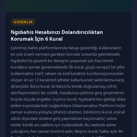
GÜVENLIK
Ngsbahis Hesabınızı Dolandırıcılıktan
Korumak İçin 6 Kural
Çevrimiçi bahis platformlarında hesap güvenliği, kullanıcıların
en çok önem vermesi gereken konular arasında gelmektedir.
Ngsbahis'te güvenli bir deneyim yaşamak için bazı temel
kurallara uymak gerekmektedir. İlk kural, güçlü ve eşsiz bir şifre
kullanmaktır. Harf, rakam ve özel karakter kombinasyonundan
oluşan en az 12 karakterli şifreler kaba kuvvet saldırılarına karşı
dirençlidir. İkinci kural, iki faktörlü kimlik doğrulamayı (2FA)
aktifleştirmektir. Bu özellik, hesabınıza yetkisiz giriş girişimlerini
büyük ölçüde engeller. Üçüncü kural, Ngsbahis'ten geldiği iddia
edilen e-postalardaki bağlantılara tıklamamaktır. Platform hiçbir
zaman e-posta yoluyla şifrenizi istemez. Dördüncü kural, orjinal
adres dışındaki sitelere giriş yapmaktan kaçınmaktır; sahte
siteler kimlik avı saldırısı için kullanılabilir. Bu nedenle adres
çubuğunu her zaman kontrol edin. Beşinci kural, halka açık Wi-