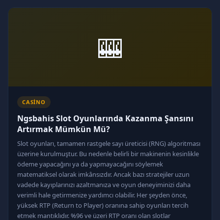
🎰
CASINO
Ngsbahis Slot Oyunlarında Kazanma Şansını
Artırmak Mümkün Mü?
Slot oyunları, tamamen rastgele sayı üreticisi (RNG) algoritması
üzerine kurulmuştur. Bu nedenle belirli bir makinenin kesinlikle
ödeme yapacağını ya da yapmayacağını söylemek
matematiksel olarak imkânsızdır. Ancak bazı stratejiler uzun
vadede kayıplarınızı azaltmanıza ve oyun deneyiminizi daha
verimli hale getirmenize yardımcı olabilir. Her şeyden önce,
yüksek RTP (Return to Player) oranına sahip oyunları tercih
etmek mantıklıdır. %96 ve üzeri RTP oranı olan slotlar