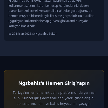
Fi ağlarında bahis oynamaktan kaçınmak ya da VPN
kullanmaktır. Altıncı kural ise hesap hareketlerinizi düzenli
olarak kontrol etmek ve şüpheli bir aktivite gördüğünüzde
hemen müşteri hizmetleriyle iletişime geçmektir. Bu kuralları
uygulayan kullanıcılar hesap güvenliğini azami düzeyde
koruyabilmektedir.
📅 27 Nisan 2026
✍️ Ngsbahis Editör
Ngsbahis'e Hemen Giriş Yapın
Türkiye'nin en dinamik bahis platformunda yerinizi
alın. Güncel giriş adresiyle saniyeler içinde erişin,
bonuslarınızı alın ve bahis heyecanını yaşayın.