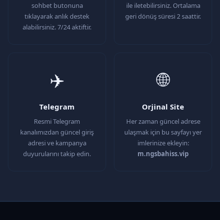
sohbet butonuna
ile iletebilirsiniz. Ortalama
tıklayarak anlık destek
geri dönüş süresi 2 saattir.
alabilirsiniz. 7/24 aktiftir.
✈️
🌐
Telegram
Orjinal Site
Resmi Telegram
Her zaman güncel adrese
kanalımızdan güncel giriş
ulaşmak için bu sayfayı yer
adresi ve kampanya
imlerinize ekleyin:
duyurularını takip edin.
m.ngsbahiss.vip