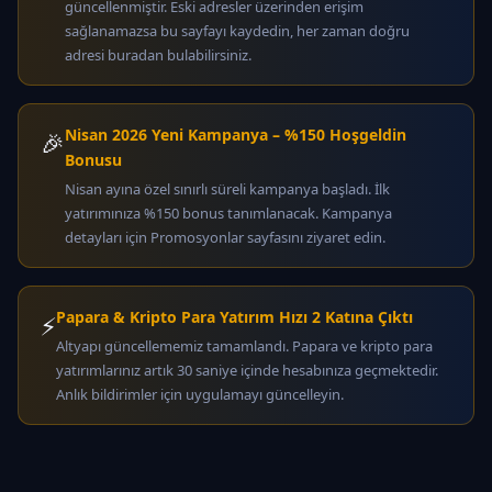
güncellenmiştir. Eski adresler üzerinden erişim
sağlanamazsa bu sayfayı kaydedin, her zaman doğru
adresi buradan bulabilirsiniz.
Nisan 2026 Yeni Kampanya – %150 Hoşgeldin
🎉
Bonusu
Nisan ayına özel sınırlı süreli kampanya başladı. İlk
yatırımınıza %150 bonus tanımlanacak. Kampanya
detayları için Promosyonlar sayfasını ziyaret edin.
Papara & Kripto Para Yatırım Hızı 2 Katına Çıktı
⚡
Altyapı güncellememiz tamamlandı. Papara ve kripto para
yatırımlarınız artık 30 saniye içinde hesabınıza geçmektedir.
Anlık bildirimler için uygulamayı güncelleyin.