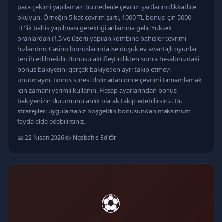
para çekimi yapılamaz; bu nedenle çevrim şartlarını dikkatlice
okuyun. Örneğin 5 kat çevrim şartı, 1000 TL bonus için 5000
TL'lik bahis yapılması gerektiği anlamına gelir. Yüksek
oranlardan (1.5 ve üzeri) yapılan kombine bahisler çevrimi
hızlandırır. Casino bonuslarında ise düşük ev avantajlı oyunlar
tercih edilmelidir. Bonusu aktifleştirdikten sonra hesabınızdaki
bonus bakiyesini gerçek bakiyeden ayrı takip etmeyi
unutmayın. Bonus süresi dolmadan önce çevrimi tamamlamak
için zamanı verimli kullanın. Hesap ayarlarından bonus
bakiyenizin durumunu anlık olarak takip edebilirsiniz. Bu
stratejileri uygularsanız hoşgeldin bonusundan maksimum
fayda elde edebilirsiniz.
📅 22 Nisan 2026
✍️ Ngsbahis Editör
⚽