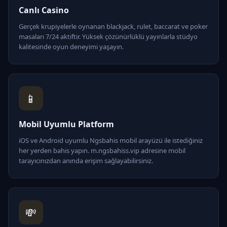
Canlı Casino
Gerçek krupiyelerle oynanan blackjack, rulet, baccarat ve poker
masaları 7/24 aktiftir. Yüksek çözünürlüklü yayınlarla stüdyo
kalitesinde oyun deneyimi yaşayın.
📱
Mobil Uyumlu Platform
iOS ve Android uyumlu Ngsbahis mobil arayüzü ile istediğiniz
her yerden bahis yapın. m.ngsbahiss.vip adresine mobil
tarayıcınızdan anında erişim sağlayabilirsiniz.
💸