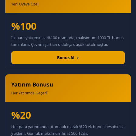
Yeni Üyeye Özel
%100
İlk para yatırımınıza %100 oranında, maksimum 1000 TL bonus
tanımlanır. Çevrim şartları oldukça düşük tutulmuştur.
Bonus Al →
Yatırım Bonusu
Her Yatırımda Geçerli
%20
Her para yatırımında otomatik olarak %20 ek bonus hesabınıza
yüklenir. Günlük maksimum limit 500 TL'dir.