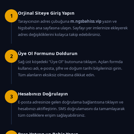
Orjinal Siteye Giriş Yapın
1
Tarayıcınızın adres çubuğuna
m.ngsbahiss.vip
yazın ve
Ngsbahis ana sayfasına ulaşın. Sayfayı yer imlerinize ekleyerek
adres değişikliklerini kolayca takip edebilirsiniz.
Üye Ol Formunu Doldurun
2
Sağ üst köşedeki "Üye Ol" butonuna tıklayın. Açılan formda
kullanıcı adı, e-posta, şifre ve doğum tarihi bilgilerinizi girin.
Tüm alanların eksiksiz olmasına dikkat edin.
Hesabınızı Doğrulayın
3
E-posta adresinize gelen doğrulama bağlantısına tıklayın ve
hesabınızı aktifleştirin. SMS doğrulamasını da tamamlayarak
tüm özelliklere erişim sağlayabilirsiniz.