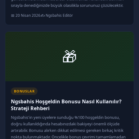
sırayla denediğinizde büyük olasılıkla sorununuz çözülecektir.
📅 20 Nisan 2026
✍️ Ngsbahis Editör
🎁
BONUSLAR
Ngsbahis Hoşgeldin Bonusu Nasıl Kullanılır?
Strateji Rehberi
Ngsbahis'in yeni üyelere sunduğu %100 hoşgeldin bonusu,
doğru kullanıldığında hesabınızdaki bakiyeyi önemli ölçüde
artırabilir. Bonusu alırken dikkat edilmesi gereken birkaç kritik
nokta bulunmaktadır. Öncelikle bonus çevrimi tamamlamadan