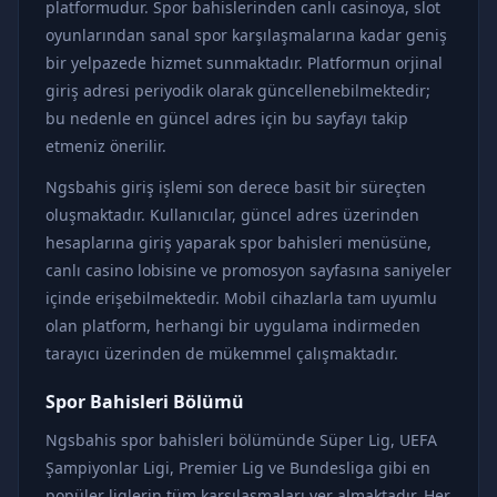
platformudur. Spor bahislerinden canlı casinoya, slot
oyunlarından sanal spor karşılaşmalarına kadar geniş
bir yelpazede hizmet sunmaktadır. Platformun orjinal
giriş adresi periyodik olarak güncellenebilmektedir;
bu nedenle en güncel adres için bu sayfayı takip
etmeniz önerilir.
Ngsbahis giriş işlemi son derece basit bir süreçten
oluşmaktadır. Kullanıcılar, güncel adres üzerinden
hesaplarına giriş yaparak spor bahisleri menüsüne,
canlı casino lobisine ve promosyon sayfasına saniyeler
içinde erişebilmektedir. Mobil cihazlarla tam uyumlu
olan platform, herhangi bir uygulama indirmeden
tarayıcı üzerinden de mükemmel çalışmaktadır.
Spor Bahisleri Bölümü
Ngsbahis spor bahisleri bölümünde Süper Lig, UEFA
Şampiyonlar Ligi, Premier Lig ve Bundesliga gibi en
popüler liglerin tüm karşılaşmaları yer almaktadır. Her