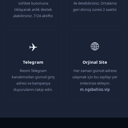
sohbet butonuna
ile iletebilirsiniz. Ortalama
tıklayarak anlık destek
geri dönüş süresi 2 saattir.
alabilirsiniz. 7/24 aktiftir.
✈️
🌐
Telegram
Orjinal Site
Resmi Telegram
Her zaman güncel adrese
kanalımızdan güncel giriş
ulaşmak için bu sayfayı yer
adresi ve kampanya
imlerinize ekleyin:
duyurularını takip edin.
m.ngsbahiss.vip