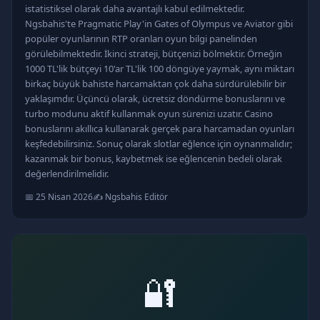
istatistiksel olarak daha avantajlı kabul edilmektedir.
Ngsbahis'te Pragmatic Play'in Gates of Olympus ve Aviator gibi
popüler oyunlarının RTP oranları oyun bilgi panelinden
görülebilmektedir. İkinci strateji, bütçenizi bölmektir. Örneğin
1000 TL'lik bütçeyi 10'ar TL'lik 100 döngüye yaymak, aynı miktarı
birkaç büyük bahiste harcamaktan çok daha sürdürülebilir bir
yaklaşımdır. Üçüncü olarak, ücretsiz döndürme bonuslarını ve
turbo modunu aktif kullanmak oyun sürenizi uzatır. Casino
bonuslarını akıllıca kullanarak gerçek para harcamadan oyunları
keşfedebilirsiniz. Sonuç olarak slotlar eğlence için oynanmalıdır;
kazanmak bir bonus, kaybetmek ise eğlencenin bedeli olarak
değerlendirilmelidir.
📅 25 Nisan 2026
✍️ Ngsbahis Editör
🔐