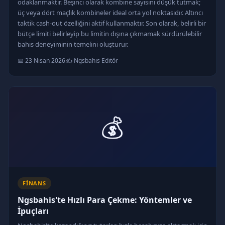
odaklanmaktır. Beşinci olarak kombine sayısını düşük tutmak;
üç veya dört maçlık kombineler ideal orta yol noktasıdır. Altıncı
taktik cash-out özelliğini aktif kullanmaktır. Son olarak, belirli bir
bütçe limiti belirleyip bu limitin dışına çıkmamak sürdürülebilir
bahis deneyiminin temelini oluşturur.
📅 23 Nisan 2026
✍️ Ngsbahis Editör
💰
FINANS
Ngsbahis'te Hızlı Para Çekme: Yöntemler ve
İpuçları