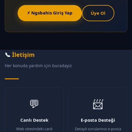
⚡ Ngsbahis Giriş Yap
Üye Ol
📞
İletişim
Her konuda yardım için buradayız
💬
📨
Canlı Destek
E-posta Desteği
Web sitesindeki canlı
Detaylı sorularınızı e-posta