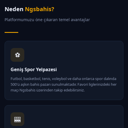
Neden
Ngsbahis?
Platformumuzu öne çıkaran temel avantajlar
⚽
Geniş Spor Yelpazesi
Futbol, basketbol, tenis, voleybol ve daha onlarca spor dalında
500'ü aşkın bahis pazarı sunulmaktadır. Favori liglerinizdeki her
maçı Ngsbahis üzerinden takip edebilirsiniz.
🎰