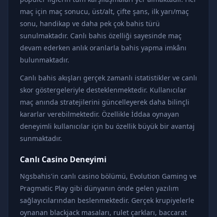
maç için maç sonucu, üst/alt, çifte şans, ilk yarı/maç
sonu, handikap ve daha pek çok bahis türü
sunulmaktadır. Canlı bahis özelliği sayesinde maç
devam ederken anlık oranlarla bahis yapma imkânı
bulunmaktadır.
Canlı bahis akışları gerçek zamanlı istatistikler ve canlı
skor göstergeleriyle desteklenmektedir. Kullanıcılar
maç anında stratejilerini güncelleyerek daha bilinçli
kararlar verebilmektedir. Özellikle İddaa oynayan
deneyimli kullanıcılar için bu özellik büyük bir avantaj
sunmaktadır.
Canlı Casino Deneyimi
Ngsbahis'in canlı casino bölümü, Evolution Gaming ve
Pragmatic Play gibi dünyanın önde gelen yazılım
sağlayıcılarından beslenmektedir. Gerçek krupiyelerle
oynanan blackjack masaları, rulet çarkları, baccarat