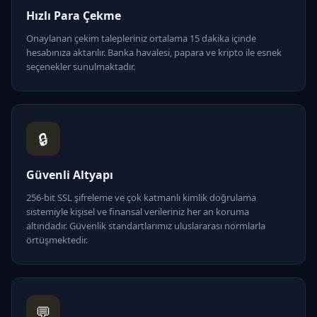
Hızlı Para Çekme
Onaylanan çekim talepleriniz ortalama 15 dakika içinde
hesabınıza aktarılır. Banka havalesi, papara ve kripto ile esnek
seçenekler sunulmaktadır.
🔒
Güvenli Altyapı
256-bit SSL şifreleme ve çok katmanlı kimlik doğrulama
sistemiyle kişisel ve finansal verileriniz her an koruma
altındadır. Güvenlik standartlarımız uluslararası normlarla
örtüşmektedir.
💬