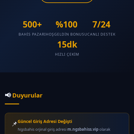
500+
%100
7/24
BAHIS PAZARI
HOŞGELDIN BONUSU
CANLI DESTEK
15dk
HIZLI ÇEKIM
📢
Duyurular
Güncel Giriş Adresi Değişti
📌
Ngsbahis orjinal giriş adresi
m.ngsbahiss.vip
olarak