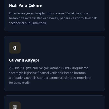
Hızlı Para Çekme
Onaylanan çekim talepleriniz ortalama 15 dakika içinde
hesabınıza aktarılır. Banka havalesi, papara ve kripto ile esnek
seçenekler sunulmaktadır.
🔒
Güvenli Altyapı
256-bit SSL şifreleme ve çok katmanlı kimlik doğrulama
sistemiyle kişisel ve finansal verileriniz her an koruma
altındadır. Güvenlik standartlarımız uluslararası normlarla
örtüşmektedir.
💬