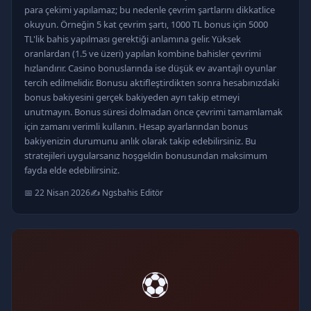
para çekimi yapılamaz; bu nedenle çevrim şartlarını dikkatlice
okuyun. Örneğin 5 kat çevrim şartı, 1000 TL bonus için 5000
TL'lik bahis yapılması gerektiği anlamına gelir. Yüksek
oranlardan (1.5 ve üzeri) yapılan kombine bahisler çevrimi
hızlandırır. Casino bonuslarında ise düşük ev avantajlı oyunlar
tercih edilmelidir. Bonusu aktifleştirdikten sonra hesabınızdaki
bonus bakiyesini gerçek bakiyeden ayrı takip etmeyi
unutmayın. Bonus süresi dolmadan önce çevrimi tamamlamak
için zamanı verimli kullanın. Hesap ayarlarından bonus
bakiyenizin durumunu anlık olarak takip edebilirsiniz. Bu
stratejileri uygularsanız hoşgeldin bonusundan maksimum
fayda elde edebilirsiniz.
📅 22 Nisan 2026
✍️ Ngsbahis Editör
⚽