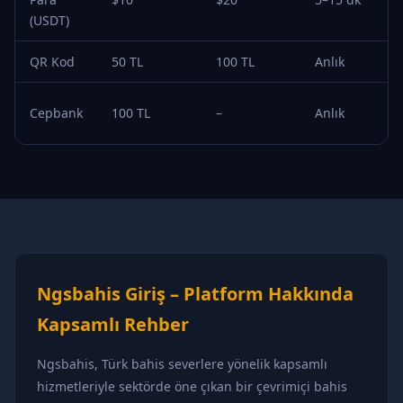
(USDT)
QR Kod
50 TL
100 TL
Anlık
Cepbank
100 TL
–
Anlık
Ngsbahis Giriş – Platform Hakkında
Kapsamlı Rehber
Ngsbahis, Türk bahis severlere yönelik kapsamlı
hizmetleriyle sektörde öne çıkan bir çevrimiçi bahis