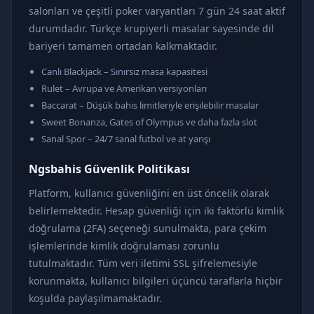
salonları ve çeşitli poker varyantları 7 gün 24 saat aktif
durumdadır. Türkçe krupiyerli masalar sayesinde dil
bariyeri tamamen ortadan kalkmaktadır.
Canlı Blackjack – Sınırsız masa kapasitesi
Rulet – Avrupa ve Amerikan versiyonları
Baccarat – Düşük bahis limitleriyle erişilebilir masalar
Sweet Bonanza, Gates of Olympus ve daha fazla slot
Sanal Spor – 24/7 sanal futbol ve at yarışı
Ngsbahis Güvenlik Politikası
Platform, kullanıcı güvenliğini en üst öncelik olarak
belirlemektedir. Hesap güvenliği için iki faktörlü kimlik
doğrulama (2FA) seçeneği sunulmakta, para çekim
işlemlerinde kimlik doğrulaması zorunlu
tutulmaktadır. Tüm veri iletimi SSL şifrelemesiyle
korunmakta, kullanıcı bilgileri üçüncü taraflarla hiçbir
koşulda paylaşılmamaktadır.