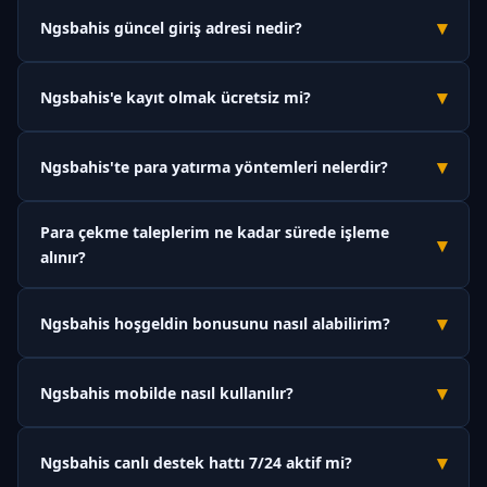
▾
Ngsbahis güncel giriş adresi nedir?
Ngsbahis'in güncel ve orjinal giriş adresi
m.ngsbahiss.vip
'dir.
▾
Ngsbahis'e kayıt olmak ücretsiz mi?
Platform zaman zaman erişim engellerine maruz
kalabildiğinden adres güncellenebilmektedir. Bu sayfayı
Evet, Ngsbahis'e üyelik tamamen ücretsizdir. Kayıt olmak için
tarayıcınıza kaydedin; değişiklik olduğunda buradan haberdar
▾
Ngsbahis'te para yatırma yöntemleri nelerdir?
herhangi bir ücret ödemeniz gerekmez. Üyelik formunu
olabilirsiniz.
doldurup hesabınızı doğruladıktan sonra anında bahis
Ngsbahis; banka havalesi, Papara, USDT (kripto para) ve QR
yapabilirsiniz.
Para çekme taleplerim ne kadar sürede işleme
kod gibi çeşitli ödeme yöntemleri sunmaktadır. Tüm para
▾
alınır?
yatırma işlemleri anlık olarak gerçekleşmekte, minimum
yatırım tutarı 50 TL'den başlamaktadır.
Ngsbahis'te kimlik doğrulaması tamamlanan hesaplar için
▾
Ngsbahis hoşgeldin bonusunu nasıl alabilirim?
çekim talepleri ortalama 15 dakika ile 2 saat içinde işleme
alınmaktadır. Yoğun dönemlerde bu süre kısmen uzayabilir
Ngsbahis'e ilk kez üye olduktan sonra Kasaya gidin ve para
ancak maksimum 24 saat içinde tamamlanır.
▾
Ngsbahis mobilde nasıl kullanılır?
yatırma işlemi sırasında "Hoşgeldin Bonusu" seçeneğini
aktifleştirin. İlk yatırımınıza %100 oranında, maksimum 1000 TL
Ngsbahis'e mobil cihazınızdan erişmek için tarayıcınızda
bonus tanımlanacaktır.
▾
Ngsbahis canlı destek hattı 7/24 aktif mi?
m.ngsbahiss.vip
adresini açmanız yeterlidir. Platform
tamamen responsive tasarıma sahip olduğu için uygulama