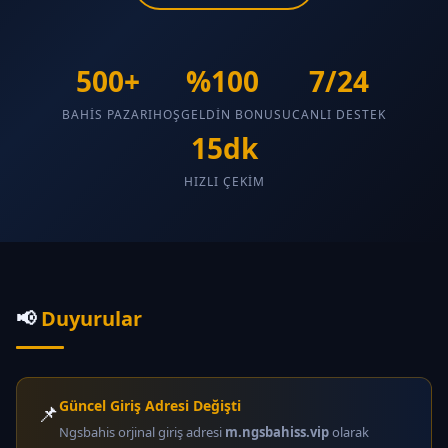
500+
%100
7/24
BAHIS PAZARI
HOŞGELDIN BONUSU
CANLI DESTEK
15dk
HIZLI ÇEKIM
📢
Duyurular
Güncel Giriş Adresi Değişti
📌
Ngsbahis orjinal giriş adresi
m.ngsbahiss.vip
olarak