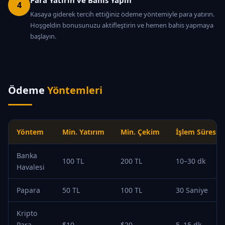
Para Yatırın ve Bahis Yapın
4
Kasaya giderek tercih ettiğiniz ödeme yöntemiyle para yatırın.
Hoşgeldin bonusunuzu aktifleştirin ve hemen bahis yapmaya
başlayın.
Ödeme
Yöntemleri
Yöntem
Min. Yatırım
Min. Çekim
İşlem Süresi
Banka
100 TL
200 TL
10–30 dk
Havalesi
Papara
50 TL
100 TL
30 Saniye
Kripto
Para
$10
$20
5–15 dk