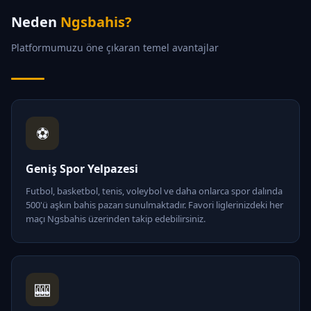
Neden
Ngsbahis?
Platformumuzu öne çıkaran temel avantajlar
⚽
Geniş Spor Yelpazesi
Futbol, basketbol, tenis, voleybol ve daha onlarca spor dalında
500'ü aşkın bahis pazarı sunulmaktadır. Favori liglerinizdeki her
maçı Ngsbahis üzerinden takip edebilirsiniz.
🎰