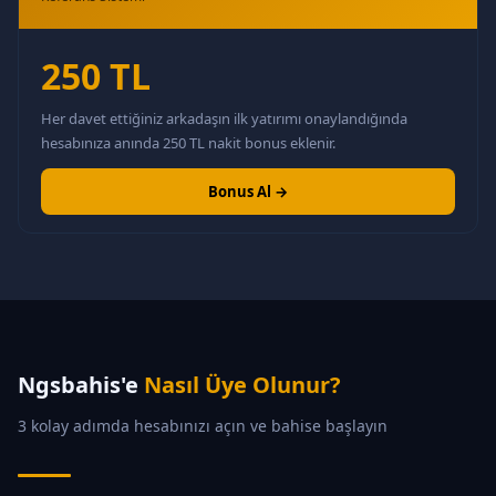
250 TL
Her davet ettiğiniz arkadaşın ilk yatırımı onaylandığında
hesabınıza anında 250 TL nakit bonus eklenir.
Bonus Al →
Ngsbahis'e
Nasıl Üye Olunur?
3 kolay adımda hesabınızı açın ve bahise başlayın