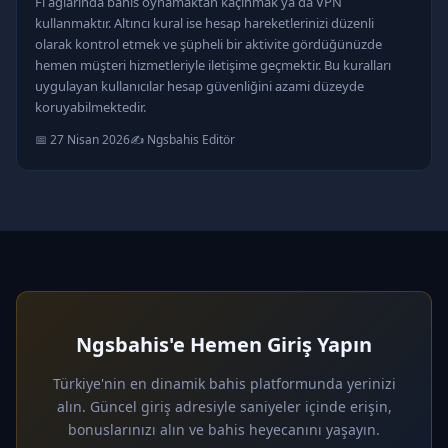
Fi ağlarında bahis oynamaktan kaçınmak ya da VPN
kullanmaktır. Altıncı kural ise hesap hareketlerinizi düzenli
olarak kontrol etmek ve şüpheli bir aktivite gördüğünüzde
hemen müşteri hizmetleriyle iletişime geçmektir. Bu kuralları
uygulayan kullanıcılar hesap güvenliğini azami düzeyde
koruyabilmektedir.
📅 27 Nisan 2026
✍️ Ngsbahis Editör
Ngsbahis'e Hemen Giriş Yapın
Türkiye'nin en dinamik bahis platformunda yerinizi
alın. Güncel giriş adresiyle saniyeler içinde erişin,
bonuslarınızı alın ve bahis heyecanını yaşayın.