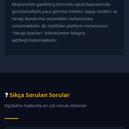
Responsible gambling (sorumlu oyun) kapsamında
günlük/haftalık para yatırma limitleri, kayıp limitleri ve
hesap dondurma seçenekleri kullanıcılara
sunulmaktadır. Bu özellikler platform menüsünün
"Hesap Ayarları" bölümünden kolayca
aktifleştirilebilmektedir.
❓
Sıkça Sorulan Sorular
Ngsbahis hakkında en çok merak edilenler