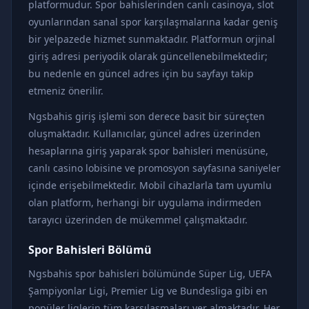
platformudur. Spor bahislerinden canlı casinoya, slot
oyunlarından sanal spor karşılaşmalarına kadar geniş
bir yelpazede hizmet sunmaktadır. Platformun orjinal
giriş adresi periyodik olarak güncellenebilmektedir;
bu nedenle en güncel adres için bu sayfayı takip
etmeniz önerilir.
Ngsbahis giriş işlemi son derece basit bir süreçten
oluşmaktadır. Kullanıcılar, güncel adres üzerinden
hesaplarına giriş yaparak spor bahisleri menüsüne,
canlı casino lobisine ve promosyon sayfasına saniyeler
içinde erişebilmektedir. Mobil cihazlarla tam uyumlu
olan platform, herhangi bir uygulama indirmeden
tarayıcı üzerinden de mükemmel çalışmaktadır.
Spor Bahisleri Bölümü
Ngsbahis spor bahisleri bölümünde Süper Lig, UEFA
Şampiyonlar Ligi, Premier Lig ve Bundesliga gibi en
popüler liglerin tüm karşılaşmaları yer almaktadır. Her