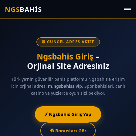
NGS
BAHİS
🔴 GÜNCEL ADRES AKTIF
Ngsbahis Giriş
–
Orjinal Site Adresiniz
Türkiye'nin güvenilir bahis platformu Ngsbahis'e erişim
için orjinal adres:
m.ngsbahiss.vip
. Spor bahisleri, canlı
casino ve yüzlerce oyun sizi bekliyor.
⚡ Ngsbahis Giriş Yap
🎁 Bonusları Gör