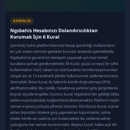
GÜVENLIK
Ngsbahis Hesabınızı Dolandırıcılıktan
Korumak İçin 6 Kural
Çevrimiçi bahis platformlarında hesap güvenliği, kullanıcıların
en çok önem vermesi gereken konular arasında gelmektedir.
Ngsbahis'te güvenli bir deneyim yaşamak için bazı temel
kurallara uymak gerekmektedir. İlk kural, güçlü ve eşsiz bir şifre
kullanmaktır. Harf, rakam ve özel karakter kombinasyonundan
oluşan en az 12 karakterli şifreler kaba kuvvet saldırılarına karşı
dirençlidir. İkinci kural, iki faktörlü kimlik doğrulamayı (2FA)
aktifleştirmektir. Bu özellik, hesabınıza yetkisiz giriş girişimlerini
büyük ölçüde engeller. Üçüncü kural, Ngsbahis'ten geldiği iddia
edilen e-postalardaki bağlantılara tıklamamaktır. Platform hiçbir
zaman e-posta yoluyla şifrenizi istemez. Dördüncü kural, orjinal
adres dışındaki sitelere giriş yapmaktan kaçınmaktır; sahte
siteler kimlik avı saldırısı için kullanılabilir. Bu nedenle adres
çubuğunu her zaman kontrol edin. Beşinci kural, halka açık Wi-