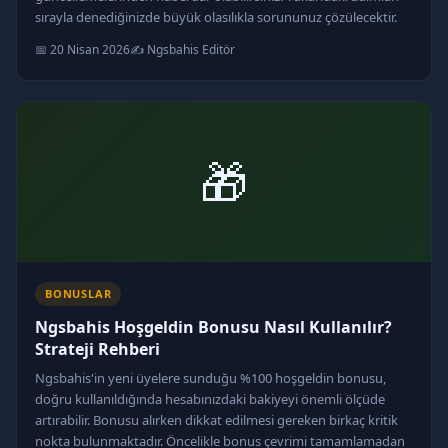
sırayla denediğinizde büyük olasılıkla sorununuz çözülecektir.
📅 20 Nisan 2026
✍️ Ngsbahis Editör
🎁
BONUSLAR
Ngsbahis Hoşgeldin Bonusu Nasıl Kullanılır?
Strateji Rehberi
Ngsbahis'in yeni üyelere sunduğu %100 hoşgeldin bonusu,
doğru kullanıldığında hesabınızdaki bakiyeyi önemli ölçüde
artırabilir. Bonusu alırken dikkat edilmesi gereken birkaç kritik
nokta bulunmaktadır. Öncelikle bonus çevrimi tamamlamadan