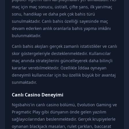
maç için maç sonucu, üst/alt, çifte şans, ilk yarı/maç
sonu, handikap ve daha pek çok bahis türü
sunulmaktadır. Canlı bahis özelliği sayesinde maç
devam ederken anlık oranlarla bahis yapma imkânı
bulunmaktadır.
Canlı bahis akışları gerçek zamanlı istatistikler ve canlı
skor göstergeleriyle desteklenmektedir. Kullanıcılar
maç anında stratejilerini güncelleyerek daha bilinçli
kararlar verebilmektedir. Özellikle İddaa oynayan
deneyimli kullanıcılar için bu özellik büyük bir avantaj
sunmaktadır.
Canlı Casino Deneyimi
Ngsbahis'in canlı casino bölümü, Evolution Gaming ve
Pragmatic Play gibi dünyanın önde gelen yazılım
sağlayıcılarından beslenmektedir. Gerçek krupiyelerle
oynanan blackjack masaları, rulet çarkları, baccarat