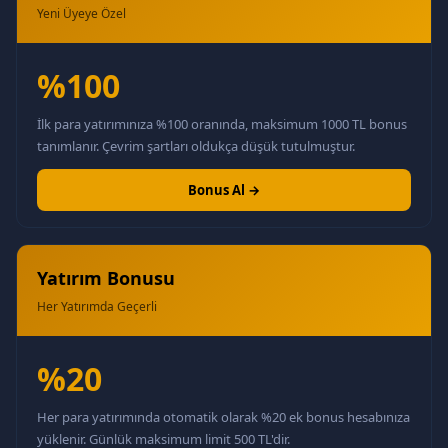
Yeni Üyeye Özel
%100
İlk para yatırımınıza %100 oranında, maksimum 1000 TL bonus
tanımlanır. Çevrim şartları oldukça düşük tutulmuştur.
Bonus Al →
Yatırım Bonusu
Her Yatırımda Geçerli
%20
Her para yatırımında otomatik olarak %20 ek bonus hesabınıza
yüklenir. Günlük maksimum limit 500 TL'dir.