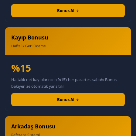
Bonus Al →
Kayıp Bonusu
Haftalık Geri Ödeme
%15
Haftalık net kayıplarınızın %15'i her pazartesi sabahı Bonus
bakiyenize otomatik yansıtılır.
Bonus Al →
Arkadaş Bonusu
Referans Sistemi