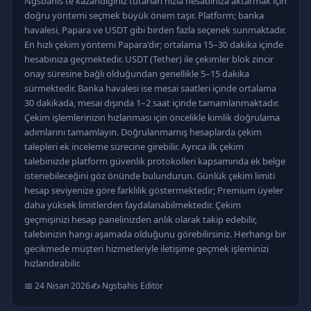
Ngsbahis'te kazandığınız tutarları hızla hesabınıza aktarmak için
doğru yöntemi seçmek büyük önem taşır. Platform; banka
havalesi, Papara ve USDT gibi birden fazla seçenek sunmaktadır.
En hızlı çekim yöntemi Papara'dır; ortalama 15–30 dakika içinde
hesabınıza geçmektedir. USDT (Tether) ile çekimler blok zincir
onay süresine bağlı olduğundan genellikle 5–15 dakika
sürmektedir. Banka havalesi ise mesai saatleri içinde ortalama
30 dakikada, mesai dışında 1–2 saat içinde tamamlanmaktadır.
Çekim işlemlerinizin hızlanması için öncelikle kimlik doğrulama
adımlarını tamamlayın. Doğrulanmamış hesaplarda çekim
talepleri ek inceleme sürecine girebilir. Ayrıca ilk çekim
talebinizde platform güvenlik protokolleri kapsamında ek belge
istenebileceğini göz önünde bulundurun. Günlük çekim limiti
hesap seviyenize göre farklılık göstermektedir; Premium üyeler
daha yüksek limitlerden faydalanabilmektedir. Çekim
geçmişinizi hesap panelinizden anlık olarak takip edebilir,
talebinizin hangi aşamada olduğunu görebilirsiniz. Herhangi bir
gecikmede müşteri hizmetleriyle iletişime geçmek işleminizi
hızlandırabilir.
📅 24 Nisan 2026
✍️ Ngsbahis Editör