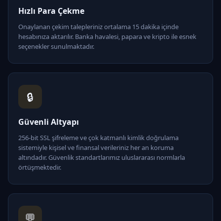
Hızlı Para Çekme
Onaylanan çekim talepleriniz ortalama 15 dakika içinde
hesabınıza aktarılır. Banka havalesi, papara ve kripto ile esnek
seçenekler sunulmaktadır.
🔒
Güvenli Altyapı
256-bit SSL şifreleme ve çok katmanlı kimlik doğrulama
sistemiyle kişisel ve finansal verileriniz her an koruma
altındadır. Güvenlik standartlarımız uluslararası normlarla
örtüşmektedir.
💬