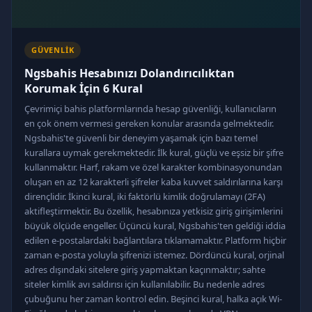
GÜVENLIK
Ngsbahis Hesabınızı Dolandırıcılıktan
Korumak İçin 6 Kural
Çevrimiçi bahis platformlarında hesap güvenliği, kullanıcıların
en çok önem vermesi gereken konular arasında gelmektedir.
Ngsbahis'te güvenli bir deneyim yaşamak için bazı temel
kurallara uymak gerekmektedir. İlk kural, güçlü ve eşsiz bir şifre
kullanmaktır. Harf, rakam ve özel karakter kombinasyonundan
oluşan en az 12 karakterli şifreler kaba kuvvet saldırılarına karşı
dirençlidir. İkinci kural, iki faktörlü kimlik doğrulamayı (2FA)
aktifleştirmektir. Bu özellik, hesabınıza yetkisiz giriş girişimlerini
büyük ölçüde engeller. Üçüncü kural, Ngsbahis'ten geldiği iddia
edilen e-postalardaki bağlantılara tıklamamaktır. Platform hiçbir
zaman e-posta yoluyla şifrenizi istemez. Dördüncü kural, orjinal
adres dışındaki sitelere giriş yapmaktan kaçınmaktır; sahte
siteler kimlik avı saldırısı için kullanılabilir. Bu nedenle adres
çubuğunu her zaman kontrol edin. Beşinci kural, halka açık Wi-