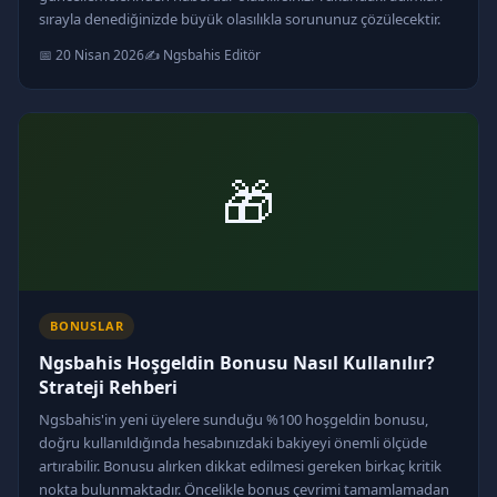
sırayla denediğinizde büyük olasılıkla sorununuz çözülecektir.
📅 20 Nisan 2026
✍️ Ngsbahis Editör
🎁
BONUSLAR
Ngsbahis Hoşgeldin Bonusu Nasıl Kullanılır?
Strateji Rehberi
Ngsbahis'in yeni üyelere sunduğu %100 hoşgeldin bonusu,
doğru kullanıldığında hesabınızdaki bakiyeyi önemli ölçüde
artırabilir. Bonusu alırken dikkat edilmesi gereken birkaç kritik
nokta bulunmaktadır. Öncelikle bonus çevrimi tamamlamadan