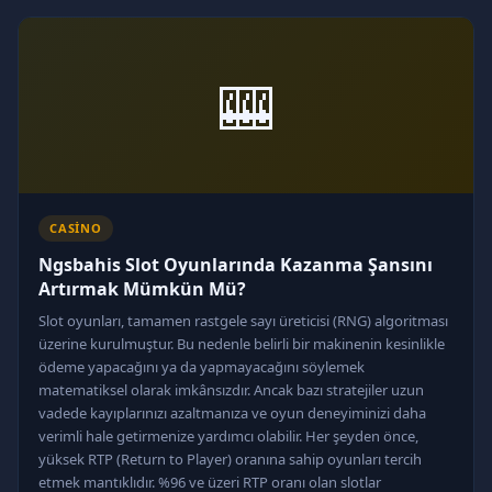
🎰
CASINO
Ngsbahis Slot Oyunlarında Kazanma Şansını
Artırmak Mümkün Mü?
Slot oyunları, tamamen rastgele sayı üreticisi (RNG) algoritması
üzerine kurulmuştur. Bu nedenle belirli bir makinenin kesinlikle
ödeme yapacağını ya da yapmayacağını söylemek
matematiksel olarak imkânsızdır. Ancak bazı stratejiler uzun
vadede kayıplarınızı azaltmanıza ve oyun deneyiminizi daha
verimli hale getirmenize yardımcı olabilir. Her şeyden önce,
yüksek RTP (Return to Player) oranına sahip oyunları tercih
etmek mantıklıdır. %96 ve üzeri RTP oranı olan slotlar