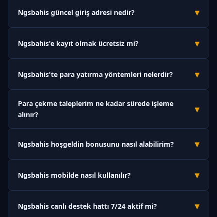
▾
Ngsbahis güncel giriş adresi nedir?
Ngsbahis'in güncel ve orjinal giriş adresi
m.ngsbahiss.vip
'dir.
▾
Ngsbahis'e kayıt olmak ücretsiz mi?
Platform zaman zaman erişim engellerine maruz
kalabildiğinden adres güncellenebilmektedir. Bu sayfayı
Evet, Ngsbahis'e üyelik tamamen ücretsizdir. Kayıt olmak için
tarayıcınıza kaydedin; değişiklik olduğunda buradan haberdar
▾
Ngsbahis'te para yatırma yöntemleri nelerdir?
herhangi bir ücret ödemeniz gerekmez. Üyelik formunu
olabilirsiniz.
doldurup hesabınızı doğruladıktan sonra anında bahis
Ngsbahis; banka havalesi, Papara, USDT (kripto para) ve QR
yapabilirsiniz.
Para çekme taleplerim ne kadar sürede işleme
kod gibi çeşitli ödeme yöntemleri sunmaktadır. Tüm para
▾
alınır?
yatırma işlemleri anlık olarak gerçekleşmekte, minimum
yatırım tutarı 50 TL'den başlamaktadır.
Ngsbahis'te kimlik doğrulaması tamamlanan hesaplar için
▾
Ngsbahis hoşgeldin bonusunu nasıl alabilirim?
çekim talepleri ortalama 15 dakika ile 2 saat içinde işleme
alınmaktadır. Yoğun dönemlerde bu süre kısmen uzayabilir
Ngsbahis'e ilk kez üye olduktan sonra Kasaya gidin ve para
ancak maksimum 24 saat içinde tamamlanır.
▾
Ngsbahis mobilde nasıl kullanılır?
yatırma işlemi sırasında "Hoşgeldin Bonusu" seçeneğini
aktifleştirin. İlk yatırımınıza %100 oranında, maksimum 1000 TL
Ngsbahis'e mobil cihazınızdan erişmek için tarayıcınızda
bonus tanımlanacaktır.
▾
Ngsbahis canlı destek hattı 7/24 aktif mi?
m.ngsbahiss.vip
adresini açmanız yeterlidir. Platform
tamamen responsive tasarıma sahip olduğu için uygulama