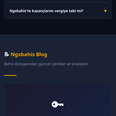
Evet, Ngsbahis müşteri hizmetleri haftanın 7 günü, 24 saat
indirmenize gerek kalmaz.
▾
Ngsbahis'te kazançlarım vergiye tabi mi?
hizmet vermektedir. Canlı sohbet, Telegram ve e-posta kanalları
aracılığıyla destek ekibine ulaşabilirsiniz. Ortalama yanıt süresi
Platform yurt dışı lisanslı olduğundan vergi kesintisi
2 dakika civarındadır.
yapılmamaktadır. Ancak kişisel vergi yükümlülükleriniz için
ülkenizin vergi mevzuatını incelemeniz veya bir mali müşavirle
görüşmeniz önerilir.
📝
Ngsbahis Blog
Bahis dünyasından güncel içerikler ve stratejiler
🔑