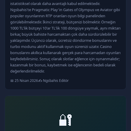
istatistiksel olarak daha avantajlı kabul edilmektedir.
Ngsbahis'te Pragmatic Play'in Gates of Olympus ve Aviator gibi
popüler oyunlarının RTP oranları oyun bilgi panelinden
görülebilmektedir. İkinci strateji, bütçenizi bölmektir. Örneğin
1000 TL'lik bütçeyi 10'ar TL'lik 100 döngüye yaymak, aynı miktarı
birkaç büyük bahiste harcamaktan çok daha sürdürülebilir bir
yaklaşımdır. Üçüncü olarak, ücretsiz döndürme bonuslarını ve
turbo modunu aktif kullanmak oyun sürenizi uzatır. Casino
bonuslarını akıllıca kullanarak gerçek para harcamadan oyunları
keşfedebilirsiniz. Sonuç olarak slotlar eğlence için oynanmalıdır;
kazanmak bir bonus, kaybetmek ise eğlencenin bedeli olarak
değerlendirilmelidir.
📅 25 Nisan 2026
✍️ Ngsbahis Editör
🔐