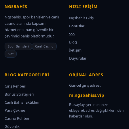
NGSBAHIS
HIZLI ERIŞIM
Ngsbahis, spor bahisleri ve canlı
Ngsbahis Giriş
casino alanında kapsamlı
Bonuslar
hizmetler sunan güvenilir bir
SSS
çevrimiçi bahis platformudur.
Blog
Spor Bahisleri
Canlı Casino
İletişim
Slot
Duyurular
BLOG KATEGORILERI
ORJINAL ADRES
Güncel giriş adresi:
Giriş Rehberi
Bonus Stratejileri
m.ngsbahiss.vip
Canlı Bahis Taktikleri
Bu sayfayı yer imlerinize
Para Çekme
ekleyerek adres değişikliklerinden
haberdar olun.
Casino Rehberi
Güvenlik