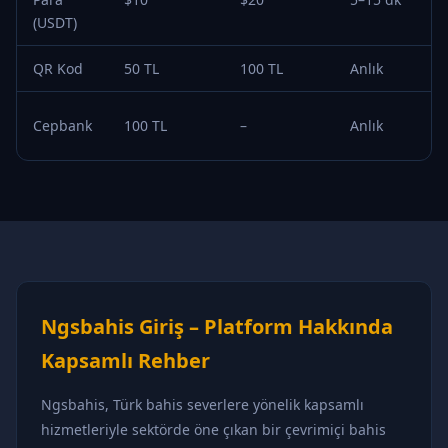
(USDT)
QR Kod
50 TL
100 TL
Anlık
Cepbank
100 TL
–
Anlık
Ngsbahis Giriş – Platform Hakkında
Kapsamlı Rehber
Ngsbahis, Türk bahis severlere yönelik kapsamlı
hizmetleriyle sektörde öne çıkan bir çevrimiçi bahis