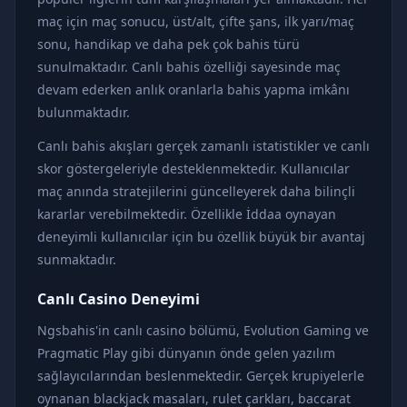
maç için maç sonucu, üst/alt, çifte şans, ilk yarı/maç
sonu, handikap ve daha pek çok bahis türü
sunulmaktadır. Canlı bahis özelliği sayesinde maç
devam ederken anlık oranlarla bahis yapma imkânı
bulunmaktadır.
Canlı bahis akışları gerçek zamanlı istatistikler ve canlı
skor göstergeleriyle desteklenmektedir. Kullanıcılar
maç anında stratejilerini güncelleyerek daha bilinçli
kararlar verebilmektedir. Özellikle İddaa oynayan
deneyimli kullanıcılar için bu özellik büyük bir avantaj
sunmaktadır.
Canlı Casino Deneyimi
Ngsbahis'in canlı casino bölümü, Evolution Gaming ve
Pragmatic Play gibi dünyanın önde gelen yazılım
sağlayıcılarından beslenmektedir. Gerçek krupiyelerle
oynanan blackjack masaları, rulet çarkları, baccarat