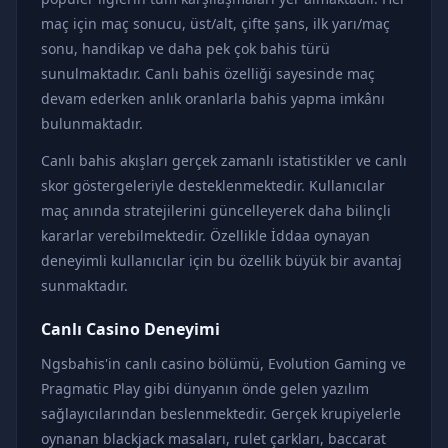
maç için maç sonucu, üst/alt, çifte şans, ilk yarı/maç
sonu, handikap ve daha pek çok bahis türü
sunulmaktadır. Canlı bahis özelliği sayesinde maç
devam ederken anlık oranlarla bahis yapma imkânı
bulunmaktadır.
Canlı bahis akışları gerçek zamanlı istatistikler ve canlı
skor göstergeleriyle desteklenmektedir. Kullanıcılar
maç anında stratejilerini güncelleyerek daha bilinçli
kararlar verebilmektedir. Özellikle İddaa oynayan
deneyimli kullanıcılar için bu özellik büyük bir avantaj
sunmaktadır.
Canlı Casino Deneyimi
Ngsbahis'in canlı casino bölümü, Evolution Gaming ve
Pragmatic Play gibi dünyanın önde gelen yazılım
sağlayıcılarından beslenmektedir. Gerçek krupiyelerle
oynanan blackjack masaları, rulet çarkları, baccarat