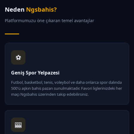
Neden
Ngsbahis?
Platformumuzu öne çıkaran temel avantajlar
⚽
Geniş Spor Yelpazesi
Futbol, basketbol, tenis, voleybol ve daha onlarca spor dalında
500'ü aşkın bahis pazarı sunulmaktadır. Favori liglerinizdeki her
maçı Ngsbahis üzerinden takip edebilirsiniz.
🎰