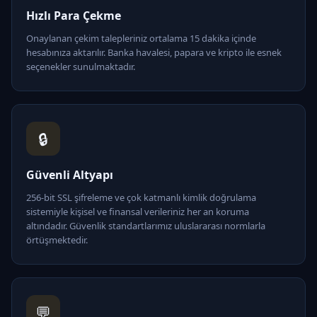
Hızlı Para Çekme
Onaylanan çekim talepleriniz ortalama 15 dakika içinde
hesabınıza aktarılır. Banka havalesi, papara ve kripto ile esnek
seçenekler sunulmaktadır.
🔒
Güvenli Altyapı
256-bit SSL şifreleme ve çok katmanlı kimlik doğrulama
sistemiyle kişisel ve finansal verileriniz her an koruma
altındadır. Güvenlik standartlarımız uluslararası normlarla
örtüşmektedir.
💬