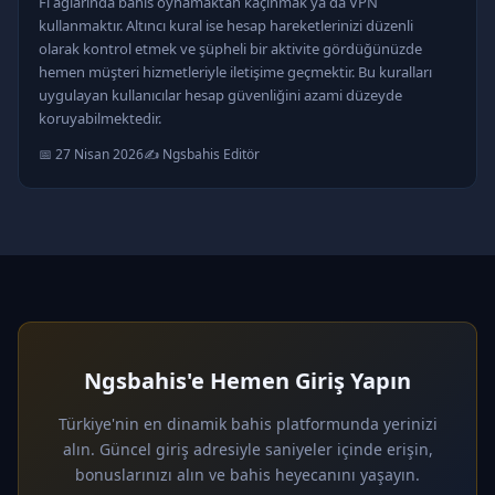
Fi ağlarında bahis oynamaktan kaçınmak ya da VPN
kullanmaktır. Altıncı kural ise hesap hareketlerinizi düzenli
olarak kontrol etmek ve şüpheli bir aktivite gördüğünüzde
hemen müşteri hizmetleriyle iletişime geçmektir. Bu kuralları
uygulayan kullanıcılar hesap güvenliğini azami düzeyde
koruyabilmektedir.
📅 27 Nisan 2026
✍️ Ngsbahis Editör
Ngsbahis'e Hemen Giriş Yapın
Türkiye'nin en dinamik bahis platformunda yerinizi
alın. Güncel giriş adresiyle saniyeler içinde erişin,
bonuslarınızı alın ve bahis heyecanını yaşayın.