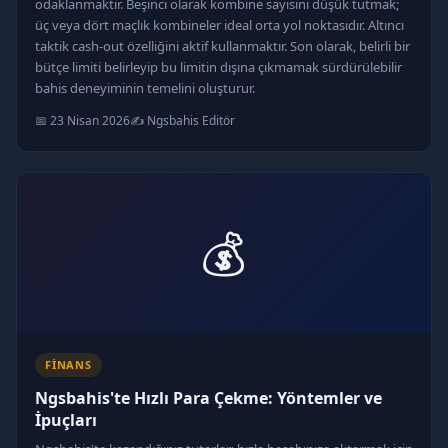
odaklanmaktır. Beşinci olarak kombine sayısını düşük tutmak;
üç veya dört maçlık kombineler ideal orta yol noktasıdır. Altıncı
taktik cash-out özelliğini aktif kullanmaktır. Son olarak, belirli bir
bütçe limiti belirleyip bu limitin dışına çıkmamak sürdürülebilir
bahis deneyiminin temelini oluşturur.
📅 23 Nisan 2026
✍️ Ngsbahis Editör
💰
FINANS
Ngsbahis'te Hızlı Para Çekme: Yöntemler ve
İpuçları