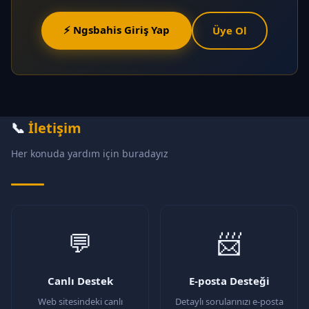
⚡ Ngsbahis Giriş Yap
Üye Ol
📞
İletişim
Her konuda yardım için buradayız
💬
📨
Canlı Destek
E-posta Desteği
Web sitesindeki canlı
Detaylı sorularınızı e-posta