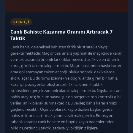
STRATEJI
Canlı Bahiste Kazanma Oranını Artıracak 7
Taktik
Canlı bahis, geleneksel bahisten farklı bir strateji anlayışı
gerektirmektedir. Maç öncesi analiz yapmak ile maç içinde karar
vermek arasında önemli farklılıklar mevcuttur. İlk ve en önemli
kural, güçlü takımı takip etmektir. Maçın başlarında baskı kuran
ama gol atamayan takımlar çoğunlukla sonraki dakikalarda
skoru açar. Bu durumu izlemek ve doğru anda giren bir bahis,
kazançlı pozisyonlar oluşturabilir. İkinci önemli taktik,
istatistikleri gerçek zamanlı olarak takip etmektir. Ngsbahis canlı
bahis arayüzü; hücum sayısı, şut on target ve top kontrolü gibi
verileri anlık olarak sunmaktadır. Bu veriler, bahis kararlarınızı
güçlendirecektir. Üçüncü olarak, kayıp dizileri başladığında
bahis miktarını artırmak yerine azaltmak gerekir. Emosiyon
tabanlı kararlar canlı bahiste en büyük kayıp nedenlerinden
biridir. Dördüncü taktik, sadece iyi bildiğiniz liglere