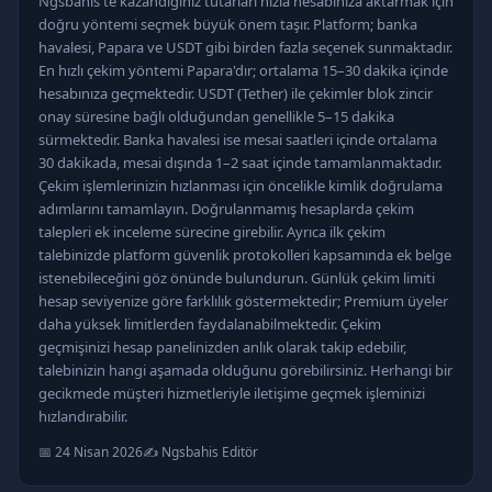
Ngsbahis'te kazandığınız tutarları hızla hesabınıza aktarmak için
doğru yöntemi seçmek büyük önem taşır. Platform; banka
havalesi, Papara ve USDT gibi birden fazla seçenek sunmaktadır.
En hızlı çekim yöntemi Papara'dır; ortalama 15–30 dakika içinde
hesabınıza geçmektedir. USDT (Tether) ile çekimler blok zincir
onay süresine bağlı olduğundan genellikle 5–15 dakika
sürmektedir. Banka havalesi ise mesai saatleri içinde ortalama
30 dakikada, mesai dışında 1–2 saat içinde tamamlanmaktadır.
Çekim işlemlerinizin hızlanması için öncelikle kimlik doğrulama
adımlarını tamamlayın. Doğrulanmamış hesaplarda çekim
talepleri ek inceleme sürecine girebilir. Ayrıca ilk çekim
talebinizde platform güvenlik protokolleri kapsamında ek belge
istenebileceğini göz önünde bulundurun. Günlük çekim limiti
hesap seviyenize göre farklılık göstermektedir; Premium üyeler
daha yüksek limitlerden faydalanabilmektedir. Çekim
geçmişinizi hesap panelinizden anlık olarak takip edebilir,
talebinizin hangi aşamada olduğunu görebilirsiniz. Herhangi bir
gecikmede müşteri hizmetleriyle iletişime geçmek işleminizi
hızlandırabilir.
📅 24 Nisan 2026
✍️ Ngsbahis Editör