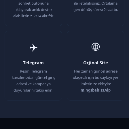
sohbet butonuna
ile iletebilirsiniz. Ortalama
tıklayarak anlık destek
geri dönüş süresi 2 saattir.
alabilirsiniz. 7/24 aktiftir.
✈️
🌐
Telegram
Orjinal Site
Resmi Telegram
Her zaman güncel adrese
kanalımızdan güncel giriş
ulaşmak için bu sayfayı yer
adresi ve kampanya
imlerinize ekleyin:
duyurularını takip edin.
m.ngsbahiss.vip