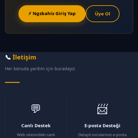
⚡ Ngsbahis Giriş Yap
Üye Ol
📞
İletişim
Her konuda yardım için buradayız
💬
📨
Canlı Destek
E-posta Desteği
Web sitesindeki canlı
Detaylı sorularınızı e-posta