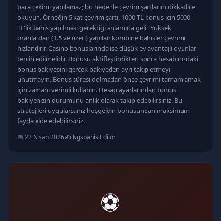
para çekimi yapılamaz; bu nedenle çevrim şartlarını dikkatlice
okuyun. Örneğin 5 kat çevrim şartı, 1000 TL bonus için 5000
TL'lik bahis yapılması gerektiği anlamına gelir. Yüksek
oranlardan (1.5 ve üzeri) yapılan kombine bahisler çevrimi
hızlandırır. Casino bonuslarında ise düşük ev avantajlı oyunlar
tercih edilmelidir. Bonusu aktifleştirdikten sonra hesabınızdaki
bonus bakiyesini gerçek bakiyeden ayrı takip etmeyi
unutmayın. Bonus süresi dolmadan önce çevrimi tamamlamak
için zamanı verimli kullanın. Hesap ayarlarından bonus
bakiyenizin durumunu anlık olarak takip edebilirsiniz. Bu
stratejileri uygularsanız hoşgeldin bonusundan maksimum
fayda elde edebilirsiniz.
📅 22 Nisan 2026
✍️ Ngsbahis Editör
⚽