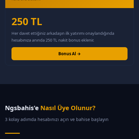
250 TL
Her davet ettiğiniz arkadaşın ilk yatırımı onaylandığında
hesabınıza anında 250 TL nakit bonus eklenir.
Bonus Al →
Ngsbahis'e
Nasıl Üye Olunur?
3 kolay adımda hesabınızı açın ve bahise başlayın