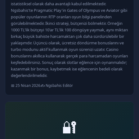
istatistiksel olarak daha avantajlı kabul edilmektedir.
Ngsbahis'te Pragmatic Play'in Gates of Olympus ve Aviator gibi
popüler oyunlarının RTP oranları oyun bilgi panelinden
görülebilmektedir. İkinci strateji, bütçenizi bölmektir. Örneğin
1000 TL'lik bütçeyi 10'ar TL'lik 100 döngüye yaymak, aynı miktarı
birkaç büyük bahiste harcamaktan çok daha sürdürülebilir bir
yaklaşımdır. Üçüncü olarak, ücretsiz döndürme bonuslarını ve
turbo modunu aktif kullanmak oyun sürenizi uzatır. Casino
bonuslarını akıllıca kullanarak gerçek para harcamadan oyunları
keşfedebilirsiniz. Sonuç olarak slotlar eğlence için oynanmalıdır;
kazanmak bir bonus, kaybetmek ise eğlencenin bedeli olarak
değerlendirilmelidir.
📅 25 Nisan 2026
✍️ Ngsbahis Editör
🔐