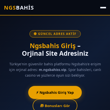
NGS
BAHİS
🔴 GÜNCEL ADRES AKTIF
Ngsbahis Giriş
–
Orjinal Site Adresiniz
Türkiye'nin güvenilir bahis platformu Ngsbahis'e erişim
için orjinal adres:
m.ngsbahiss.vip
. Spor bahisleri, canlı
casino ve yüzlerce oyun sizi bekliyor.
⚡ Ngsbahis Giriş Yap
🎁 Bonusları Gör