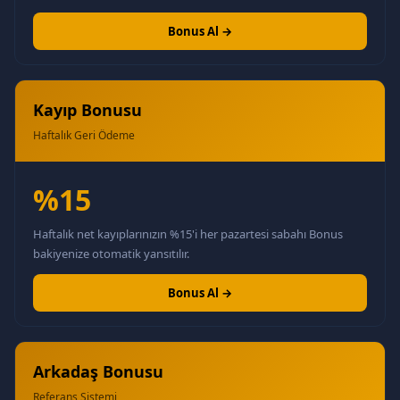
Bonus Al →
Kayıp Bonusu
Haftalık Geri Ödeme
%15
Haftalık net kayıplarınızın %15'i her pazartesi sabahı Bonus
bakiyenize otomatik yansıtılır.
Bonus Al →
Arkadaş Bonusu
Referans Sistemi