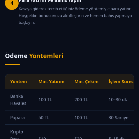
Para Yatırın ve Bahis Yapın
4
Kasaya giderek tercih ettiğiniz ödeme yöntemiyle para yatırın.
Hoşgeldin bonusunuzu aktifleştirin ve hemen bahis yapmaya
başlayın.
Ödeme
Yöntemleri
Yöntem
Min. Yatırım
Min. Çekim
İşlem Süresi
Banka
100 TL
200 TL
10–30 dk
Havalesi
Papara
50 TL
100 TL
30 Saniye
Kripto
Para
$10
$20
5–15 dk