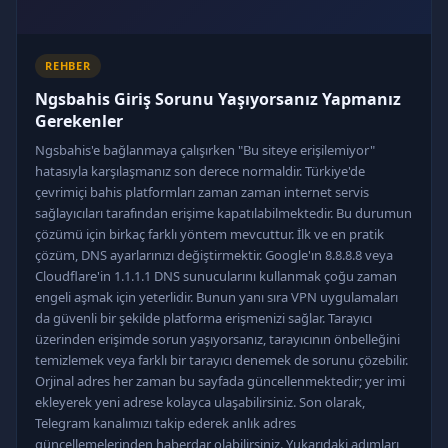
REHBER
Ngsbahis Giriş Sorunu Yaşıyorsanız Yapmanız
Gerekenler
Ngsbahis'e bağlanmaya çalışırken "Bu siteye erişilemiyor"
hatasıyla karşılaşmanız son derece normaldir. Türkiye'de
çevrimiçi bahis platformları zaman zaman internet servis
sağlayıcıları tarafından erişime kapatılabilmektedir. Bu durumun
çözümü için birkaç farklı yöntem mevcuttur. İlk ve en pratik
çözüm, DNS ayarlarınızı değiştirmektir. Google'ın 8.8.8.8 veya
Cloudflare'in 1.1.1.1 DNS sunucularını kullanmak çoğu zaman
engeli aşmak için yeterlidir. Bunun yanı sıra VPN uygulamaları
da güvenli bir şekilde platforma erişmenizi sağlar. Tarayıcı
üzerinden erişimde sorun yaşıyorsanız, tarayıcının önbelleğini
temizlemek veya farklı bir tarayıcı denemek de sorunu çözebilir.
Orjinal adres her zaman bu sayfada güncellenmektedir; yer imi
ekleyerek yeni adrese kolayca ulaşabilirsiniz. Son olarak,
Telegram kanalımızı takip ederek anlık adres
güncellemelerinden haberdar olabilirsiniz. Yukarıdaki adımları