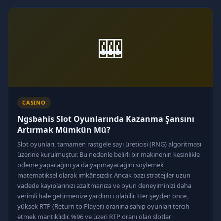
🎰
CASINO
Ngsbahis Slot Oyunlarında Kazanma Şansını
Artırmak Mümkün Mü?
Slot oyunları, tamamen rastgele sayı üreticisi (RNG) algoritması
üzerine kurulmuştur. Bu nedenle belirli bir makinenin kesinlikle
ödeme yapacağını ya da yapmayacağını söylemek
matematiksel olarak imkânsızdır. Ancak bazı stratejiler uzun
vadede kayıplarınızı azaltmanıza ve oyun deneyiminizi daha
verimli hale getirmenize yardımcı olabilir. Her şeyden önce,
yüksek RTP (Return to Player) oranına sahip oyunları tercih
etmek mantıklıdır. %96 ve üzeri RTP oranı olan slotlar