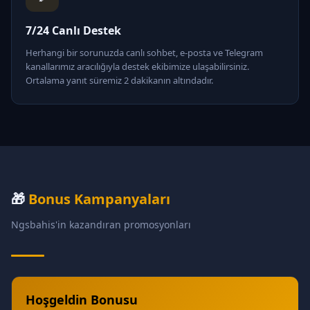
7/24 Canlı Destek
Herhangi bir sorunuzda canlı sohbet, e-posta ve Telegram
kanallarımız aracılığıyla destek ekibimize ulaşabilirsiniz.
Ortalama yanıt süremiz 2 dakikanın altındadır.
🎁
Bonus Kampanyaları
Ngsbahis'in kazandıran promosyonları
Hoşgeldin Bonusu