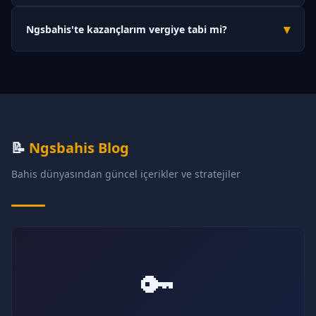
Evet, Ngsbahis müşteri hizmetleri haftanın 7 günü, 24 saat
indirmenize gerek kalmaz.
▾
Ngsbahis'te kazançlarım vergiye tabi mi?
hizmet vermektedir. Canlı sohbet, Telegram ve e-posta kanalları
aracılığıyla destek ekibine ulaşabilirsiniz. Ortalama yanıt süresi
Platform yurt dışı lisanslı olduğundan vergi kesintisi
2 dakika civarındadır.
yapılmamaktadır. Ancak kişisel vergi yükümlülükleriniz için
ülkenizin vergi mevzuatını incelemeniz veya bir mali müşavirle
görüşmeniz önerilir.
📝
Ngsbahis Blog
Bahis dünyasından güncel içerikler ve stratejiler
🔑