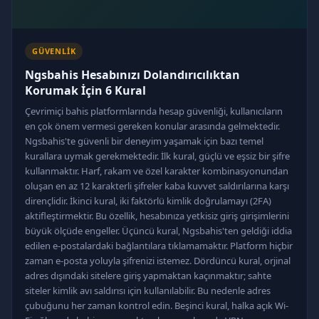
GÜVENLIK
Ngsbahis Hesabınızı Dolandırıcılıktan
Korumak İçin 6 Kural
Çevrimiçi bahis platformlarında hesap güvenliği, kullanıcıların
en çok önem vermesi gereken konular arasında gelmektedir.
Ngsbahis'te güvenli bir deneyim yaşamak için bazı temel
kurallara uymak gerekmektedir. İlk kural, güçlü ve eşsiz bir şifre
kullanmaktır. Harf, rakam ve özel karakter kombinasyonundan
oluşan en az 12 karakterli şifreler kaba kuvvet saldırılarına karşı
dirençlidir. İkinci kural, iki faktörlü kimlik doğrulamayı (2FA)
aktifleştirmektir. Bu özellik, hesabınıza yetkisiz giriş girişimlerini
büyük ölçüde engeller. Üçüncü kural, Ngsbahis'ten geldiği iddia
edilen e-postalardaki bağlantılara tıklamamaktır. Platform hiçbir
zaman e-posta yoluyla şifrenizi istemez. Dördüncü kural, orjinal
adres dışındaki sitelere giriş yapmaktan kaçınmaktır; sahte
siteler kimlik avı saldırısı için kullanılabilir. Bu nedenle adres
çubuğunu her zaman kontrol edin. Beşinci kural, halka açık Wi-