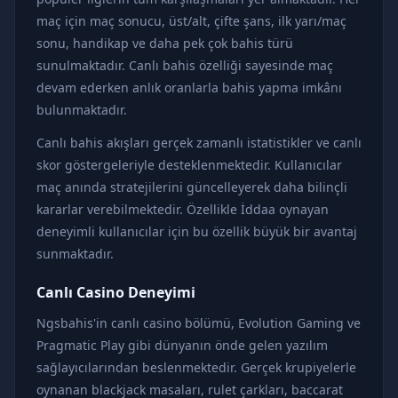
maç için maç sonucu, üst/alt, çifte şans, ilk yarı/maç
sonu, handikap ve daha pek çok bahis türü
sunulmaktadır. Canlı bahis özelliği sayesinde maç
devam ederken anlık oranlarla bahis yapma imkânı
bulunmaktadır.
Canlı bahis akışları gerçek zamanlı istatistikler ve canlı
skor göstergeleriyle desteklenmektedir. Kullanıcılar
maç anında stratejilerini güncelleyerek daha bilinçli
kararlar verebilmektedir. Özellikle İddaa oynayan
deneyimli kullanıcılar için bu özellik büyük bir avantaj
sunmaktadır.
Canlı Casino Deneyimi
Ngsbahis'in canlı casino bölümü, Evolution Gaming ve
Pragmatic Play gibi dünyanın önde gelen yazılım
sağlayıcılarından beslenmektedir. Gerçek krupiyelerle
oynanan blackjack masaları, rulet çarkları, baccarat