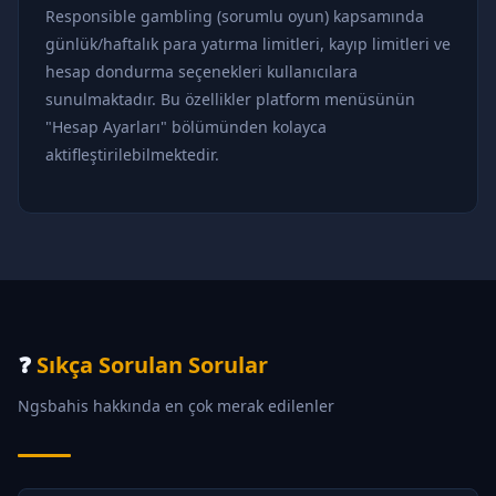
Responsible gambling (sorumlu oyun) kapsamında
günlük/haftalık para yatırma limitleri, kayıp limitleri ve
hesap dondurma seçenekleri kullanıcılara
sunulmaktadır. Bu özellikler platform menüsünün
"Hesap Ayarları" bölümünden kolayca
aktifleştirilebilmektedir.
❓
Sıkça Sorulan Sorular
Ngsbahis hakkında en çok merak edilenler