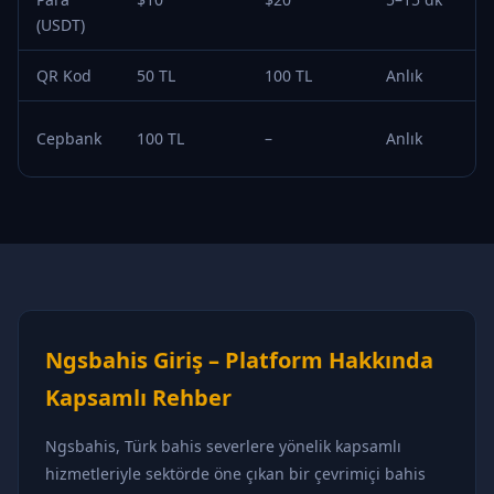
(USDT)
QR Kod
50 TL
100 TL
Anlık
Cepbank
100 TL
–
Anlık
Ngsbahis Giriş – Platform Hakkında
Kapsamlı Rehber
Ngsbahis, Türk bahis severlere yönelik kapsamlı
hizmetleriyle sektörde öne çıkan bir çevrimiçi bahis