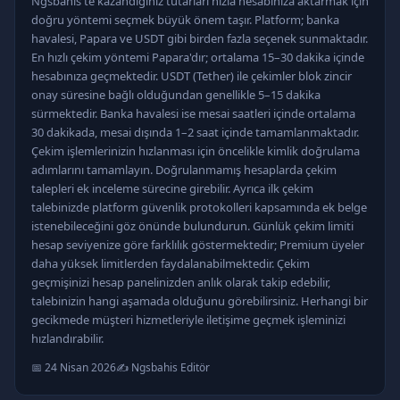
Ngsbahis'te kazandığınız tutarları hızla hesabınıza aktarmak için
doğru yöntemi seçmek büyük önem taşır. Platform; banka
havalesi, Papara ve USDT gibi birden fazla seçenek sunmaktadır.
En hızlı çekim yöntemi Papara'dır; ortalama 15–30 dakika içinde
hesabınıza geçmektedir. USDT (Tether) ile çekimler blok zincir
onay süresine bağlı olduğundan genellikle 5–15 dakika
sürmektedir. Banka havalesi ise mesai saatleri içinde ortalama
30 dakikada, mesai dışında 1–2 saat içinde tamamlanmaktadır.
Çekim işlemlerinizin hızlanması için öncelikle kimlik doğrulama
adımlarını tamamlayın. Doğrulanmamış hesaplarda çekim
talepleri ek inceleme sürecine girebilir. Ayrıca ilk çekim
talebinizde platform güvenlik protokolleri kapsamında ek belge
istenebileceğini göz önünde bulundurun. Günlük çekim limiti
hesap seviyenize göre farklılık göstermektedir; Premium üyeler
daha yüksek limitlerden faydalanabilmektedir. Çekim
geçmişinizi hesap panelinizden anlık olarak takip edebilir,
talebinizin hangi aşamada olduğunu görebilirsiniz. Herhangi bir
gecikmede müşteri hizmetleriyle iletişime geçmek işleminizi
hızlandırabilir.
📅 24 Nisan 2026
✍️ Ngsbahis Editör