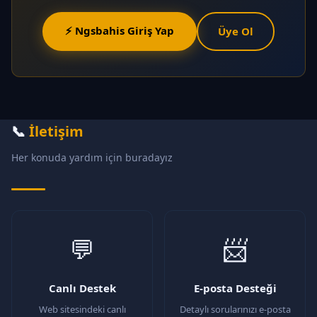
⚡ Ngsbahis Giriş Yap
Üye Ol
📞
İletişim
Her konuda yardım için buradayız
💬
📨
Canlı Destek
E-posta Desteği
Web sitesindeki canlı
Detaylı sorularınızı e-posta