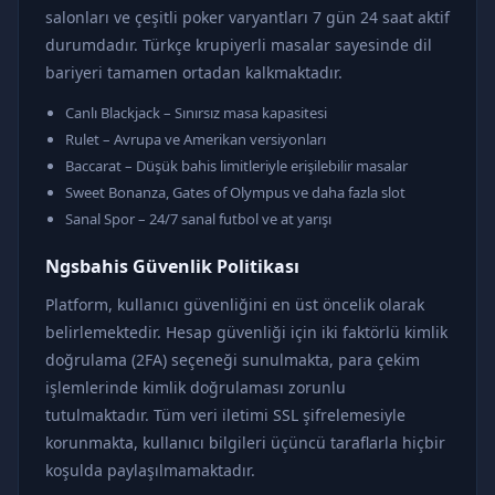
salonları ve çeşitli poker varyantları 7 gün 24 saat aktif
durumdadır. Türkçe krupiyerli masalar sayesinde dil
bariyeri tamamen ortadan kalkmaktadır.
Canlı Blackjack – Sınırsız masa kapasitesi
Rulet – Avrupa ve Amerikan versiyonları
Baccarat – Düşük bahis limitleriyle erişilebilir masalar
Sweet Bonanza, Gates of Olympus ve daha fazla slot
Sanal Spor – 24/7 sanal futbol ve at yarışı
Ngsbahis Güvenlik Politikası
Platform, kullanıcı güvenliğini en üst öncelik olarak
belirlemektedir. Hesap güvenliği için iki faktörlü kimlik
doğrulama (2FA) seçeneği sunulmakta, para çekim
işlemlerinde kimlik doğrulaması zorunlu
tutulmaktadır. Tüm veri iletimi SSL şifrelemesiyle
korunmakta, kullanıcı bilgileri üçüncü taraflarla hiçbir
koşulda paylaşılmamaktadır.