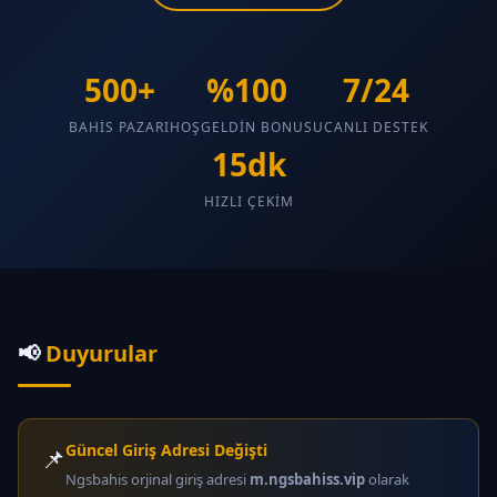
500+
%100
7/24
BAHIS PAZARI
HOŞGELDIN BONUSU
CANLI DESTEK
15dk
HIZLI ÇEKIM
📢
Duyurular
Güncel Giriş Adresi Değişti
📌
Ngsbahis orjinal giriş adresi
m.ngsbahiss.vip
olarak