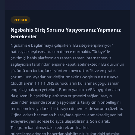
REHBER
Ngsbahis Giriş Sorunu Yaşıyorsanız Yapmanız
Gerekenler
Ngsbahis'e bağlanmaya çalışırken "Bu siteye erişilemiyor"
hatasıyla karşılaşmanız son derece normaldir. Türkiye'de
çevrimiçi bahis platformları zaman zaman internet servis
sağlayıcıları tarafından erişime kapatılabilmektedir. Bu durumun
çözümü için birkaç farklı yöntem mevcuttur. İlk ve en pratik
çözüm, DNS ayarlarınızı değiştirmektir. Google'ın 8.8.8.8 veya
Cloudflare'in 1.1.1.1 DNS sunucularını kullanmak çoğu zaman
engeli aşmak için yeterlidir. Bunun yanı sıra VPN uygulamaları
da güvenli bir şekilde platforma erişmenizi sağlar. Tarayıcı
üzerinden erişimde sorun yaşıyorsanız, tarayıcının önbelleğini
temizlemek veya farklı bir tarayıcı denemek de sorunu çözebilir.
Orjinal adres her zaman bu sayfada güncellenmektedir; yer imi
ekleyerek yeni adrese kolayca ulaşabilirsiniz. Son olarak,
Telegram kanalımızı takip ederek anlık adres
güncellemelerinden haberdar olabilirsiniz. Yukarıdaki adımları