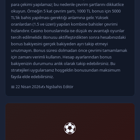
para çekimi yapılamaz; bu nedenle çevrim şartlarını dikkatlice
okuyun. Örneğin 5 kat çevrim şartı, 1000 TL bonus için 5000
TL'lik bahis yapılması gerektiği anlamına gelir. Yüksek
oranlardan (1.5 ve üzeri) yapılan kombine bahisler çevrimi
hızlandırır. Casino bonuslarında ise düşük ev avantajlı oyunlar
tercih edilmelidir. Bonusu aktifleştirdikten sonra hesabınızdaki
bonus bakiyesini gerçek bakiyeden ayrı takip etmeyi
unutmayın. Bonus süresi dolmadan önce çevrimi tamamlamak
için zamanı verimli kullanın. Hesap ayarlarından bonus
bakiyenizin durumunu anlık olarak takip edebilirsiniz. Bu
stratejileri uygularsanız hoşgeldin bonusundan maksimum
fayda elde edebilirsiniz.
📅 22 Nisan 2026
✍️ Ngsbahis Editör
⚽