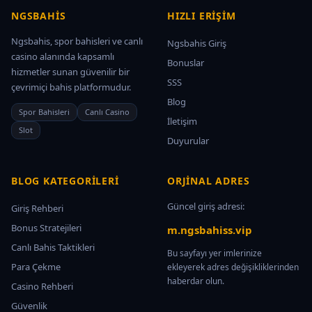
NGSBAHIS
HIZLI ERIŞIM
Ngsbahis, spor bahisleri ve canlı
Ngsbahis Giriş
casino alanında kapsamlı
Bonuslar
hizmetler sunan güvenilir bir
SSS
çevrimiçi bahis platformudur.
Blog
Spor Bahisleri
Canlı Casino
İletişim
Slot
Duyurular
BLOG KATEGORILERI
ORJINAL ADRES
Güncel giriş adresi:
Giriş Rehberi
Bonus Stratejileri
m.ngsbahiss.vip
Canlı Bahis Taktikleri
Bu sayfayı yer imlerinize
Para Çekme
ekleyerek adres değişikliklerinden
haberdar olun.
Casino Rehberi
Güvenlik