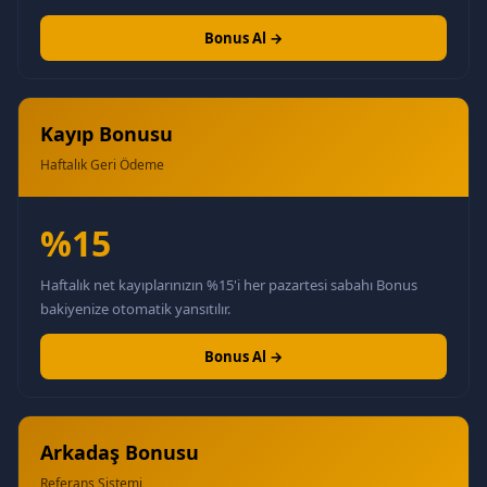
Bonus Al →
Kayıp Bonusu
Haftalık Geri Ödeme
%15
Haftalık net kayıplarınızın %15'i her pazartesi sabahı Bonus
bakiyenize otomatik yansıtılır.
Bonus Al →
Arkadaş Bonusu
Referans Sistemi