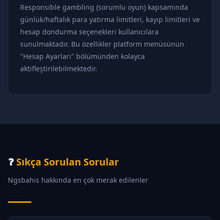
Responsible gambling (sorumlu oyun) kapsamında
günlük/haftalık para yatırma limitleri, kayıp limitleri ve
hesap dondurma seçenekleri kullanıcılara
sunulmaktadır. Bu özellikler platform menüsünün
"Hesap Ayarları" bölümünden kolayca
aktifleştirilebilmektedir.
❓
Sıkça Sorulan Sorular
Ngsbahis hakkında en çok merak edilenler