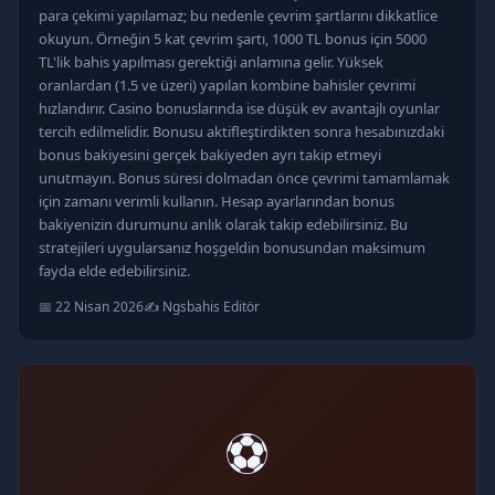
para çekimi yapılamaz; bu nedenle çevrim şartlarını dikkatlice
okuyun. Örneğin 5 kat çevrim şartı, 1000 TL bonus için 5000
TL'lik bahis yapılması gerektiği anlamına gelir. Yüksek
oranlardan (1.5 ve üzeri) yapılan kombine bahisler çevrimi
hızlandırır. Casino bonuslarında ise düşük ev avantajlı oyunlar
tercih edilmelidir. Bonusu aktifleştirdikten sonra hesabınızdaki
bonus bakiyesini gerçek bakiyeden ayrı takip etmeyi
unutmayın. Bonus süresi dolmadan önce çevrimi tamamlamak
için zamanı verimli kullanın. Hesap ayarlarından bonus
bakiyenizin durumunu anlık olarak takip edebilirsiniz. Bu
stratejileri uygularsanız hoşgeldin bonusundan maksimum
fayda elde edebilirsiniz.
📅 22 Nisan 2026
✍️ Ngsbahis Editör
⚽