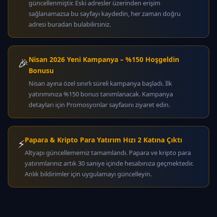
güncellenmiştir. Eski adresler üzerinden erişim
sağlanamazsa bu sayfayı kaydedin, her zaman doğru
adresi buradan bulabilirsiniz.
Nisan 2026 Yeni Kampanya – %150 Hoşgeldin
🎉
Bonusu
Nisan ayına özel sınırlı süreli kampanya başladı. İlk
yatırımınıza %150 bonus tanımlanacak. Kampanya
detayları için Promosyonlar sayfasını ziyaret edin.
Papara & Kripto Para Yatırım Hızı 2 Katına Çıktı
⚡
Altyapı güncellememiz tamamlandı. Papara ve kripto para
yatırımlarınız artık 30 saniye içinde hesabınıza geçmektedir.
Anlık bildirimler için uygulamayı güncelleyin.