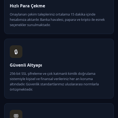
Hızlı Para Çekme
Onaylanan çekim talepleriniz ortalama 15 dakika içinde
hesabınıza aktarılır. Banka havalesi, papara ve kripto ile esnek
seçenekler sunulmaktadır.
🔒
Güvenli Altyapı
256-bit SSL şifreleme ve çok katmanlı kimlik doğrulama
sistemiyle kişisel ve finansal verileriniz her an koruma
altındadır. Güvenlik standartlarımız uluslararası normlarla
örtüşmektedir.
💬