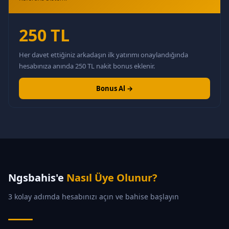
250 TL
Her davet ettiğiniz arkadaşın ilk yatırımı onaylandığında
hesabınıza anında 250 TL nakit bonus eklenir.
Bonus Al →
Ngsbahis'e
Nasıl Üye Olunur?
3 kolay adımda hesabınızı açın ve bahise başlayın