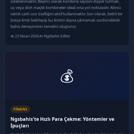
odaklanmaktır. Beşinci olarak kombine sayısını düşük tutmak;
üç veya dört maçlık kombineler ideal orta yol noktasıdır. Altıncı
taktik cash-out özelliğini aktif kullanmaktır. Son olarak, belirli bir
bütçe limiti belirleyip bu limitin dışına çıkmamak sürdürülebilir
bahis deneyiminin temelini oluşturur.
📅 23 Nisan 2026
✍️ Ngsbahis Editör
💰
FINANS
Ngsbahis'te Hızlı Para Çekme: Yöntemler ve
İpuçları