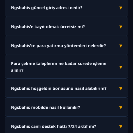
▾
Ngsbahis güncel giriş adresi nedir?
Ngsbahis'in güncel ve orjinal giriş adresi
m.ngsbahiss.vip
'dir.
▾
Ngsbahis'e kayıt olmak ücretsiz mi?
Platform zaman zaman erişim engellerine maruz
kalabildiğinden adres güncellenebilmektedir. Bu sayfayı
Evet, Ngsbahis'e üyelik tamamen ücretsizdir. Kayıt olmak için
tarayıcınıza kaydedin; değişiklik olduğunda buradan haberdar
▾
Ngsbahis'te para yatırma yöntemleri nelerdir?
herhangi bir ücret ödemeniz gerekmez. Üyelik formunu
olabilirsiniz.
doldurup hesabınızı doğruladıktan sonra anında bahis
Ngsbahis; banka havalesi, Papara, USDT (kripto para) ve QR
yapabilirsiniz.
Para çekme taleplerim ne kadar sürede işleme
kod gibi çeşitli ödeme yöntemleri sunmaktadır. Tüm para
▾
alınır?
yatırma işlemleri anlık olarak gerçekleşmekte, minimum
yatırım tutarı 50 TL'den başlamaktadır.
Ngsbahis'te kimlik doğrulaması tamamlanan hesaplar için
▾
Ngsbahis hoşgeldin bonusunu nasıl alabilirim?
çekim talepleri ortalama 15 dakika ile 2 saat içinde işleme
alınmaktadır. Yoğun dönemlerde bu süre kısmen uzayabilir
Ngsbahis'e ilk kez üye olduktan sonra Kasaya gidin ve para
ancak maksimum 24 saat içinde tamamlanır.
▾
Ngsbahis mobilde nasıl kullanılır?
yatırma işlemi sırasında "Hoşgeldin Bonusu" seçeneğini
aktifleştirin. İlk yatırımınıza %100 oranında, maksimum 1000 TL
Ngsbahis'e mobil cihazınızdan erişmek için tarayıcınızda
bonus tanımlanacaktır.
▾
Ngsbahis canlı destek hattı 7/24 aktif mi?
m.ngsbahiss.vip
adresini açmanız yeterlidir. Platform
tamamen responsive tasarıma sahip olduğu için uygulama