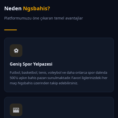
Neden
Ngsbahis?
Platformumuzu öne çıkaran temel avantajlar
⚽
Geniş Spor Yelpazesi
Futbol, basketbol, tenis, voleybol ve daha onlarca spor dalında
500'ü aşkın bahis pazarı sunulmaktadır. Favori liglerinizdeki her
maçı Ngsbahis üzerinden takip edebilirsiniz.
🎰