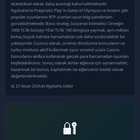
istatistiksel olarak daha avantajlı kabul edilmektedir.
Ngsbahis'te Pragmatic Play'in Gates of Olympus ve Aviator gibi
popüler oyunlarının RTP oranları oyun bilgi panelinden
görülebilmektedir. İkinci strateji, bütçenizi bölmektir. Örneğin
1000 TL'lik bütçeyi 10'ar TL'lik 100 döngüye yaymak, aynı miktarı
birkaç büyük bahiste harcamaktan çok daha sürdürülebilir bir
yaklaşımdır. Üçüncü olarak, ücretsiz döndürme bonuslarını ve
turbo modunu aktif kullanmak oyun sürenizi uzatır. Casino
bonuslarını akıllıca kullanarak gerçek para harcamadan oyunları
keşfedebilirsiniz. Sonuç olarak slotlar eğlence için oynanmalıdır;
kazanmak bir bonus, kaybetmek ise eğlencenin bedeli olarak
değerlendirilmelidir.
📅 25 Nisan 2026
✍️ Ngsbahis Editör
🔐