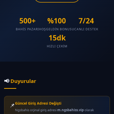
500+
%100
7/24
BAHIS PAZARI
HOŞGELDIN BONUSU
CANLI DESTEK
15dk
HIZLI ÇEKIM
📢
Duyurular
Güncel Giriş Adresi Değişti
📌
Ngsbahis orjinal giriş adresi
m.ngsbahiss.vip
olarak