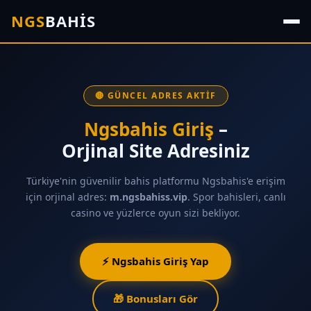
NGS
BAHİS
🔴 GÜNCEL ADRES AKTIF
Ngsbahis Giriş
–
Orjinal Site Adresiniz
Türkiye'nin güvenilir bahis platformu Ngsbahis'e erişim
için orjinal adres:
m.ngsbahiss.vip
. Spor bahisleri, canlı
casino ve yüzlerce oyun sizi bekliyor.
⚡ Ngsbahis Giriş Yap
🎁 Bonusları Gör