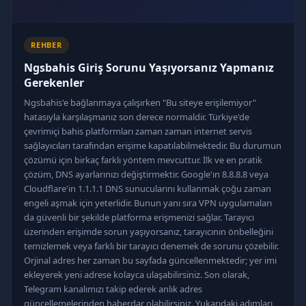
REHBER
Ngsbahis Giriş Sorunu Yaşıyorsanız Yapmanız
Gerekenler
Ngsbahis'e bağlanmaya çalışırken "Bu siteye erişilemiyor"
hatasıyla karşılaşmanız son derece normaldir. Türkiye'de
çevrimiçi bahis platformları zaman zaman internet servis
sağlayıcıları tarafından erişime kapatılabilmektedir. Bu durumun
çözümü için birkaç farklı yöntem mevcuttur. İlk ve en pratik
çözüm, DNS ayarlarınızı değiştirmektir. Google'ın 8.8.8.8 veya
Cloudflare'in 1.1.1.1 DNS sunucularını kullanmak çoğu zaman
engeli aşmak için yeterlidir. Bunun yanı sıra VPN uygulamaları
da güvenli bir şekilde platforma erişmenizi sağlar. Tarayıcı
üzerinden erişimde sorun yaşıyorsanız, tarayıcının önbelleğini
temizlemek veya farklı bir tarayıcı denemek de sorunu çözebilir.
Orjinal adres her zaman bu sayfada güncellenmektedir; yer imi
ekleyerek yeni adrese kolayca ulaşabilirsiniz. Son olarak,
Telegram kanalımızı takip ederek anlık adres
güncellemelerinden haberdar olabilirsiniz. Yukarıdaki adımları