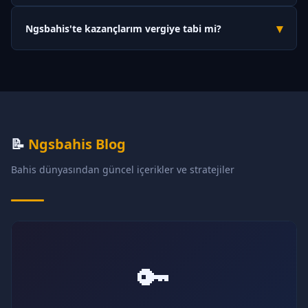
Evet, Ngsbahis müşteri hizmetleri haftanın 7 günü, 24 saat
indirmenize gerek kalmaz.
▾
Ngsbahis'te kazançlarım vergiye tabi mi?
hizmet vermektedir. Canlı sohbet, Telegram ve e-posta kanalları
aracılığıyla destek ekibine ulaşabilirsiniz. Ortalama yanıt süresi
Platform yurt dışı lisanslı olduğundan vergi kesintisi
2 dakika civarındadır.
yapılmamaktadır. Ancak kişisel vergi yükümlülükleriniz için
ülkenizin vergi mevzuatını incelemeniz veya bir mali müşavirle
görüşmeniz önerilir.
📝
Ngsbahis Blog
Bahis dünyasından güncel içerikler ve stratejiler
🔑