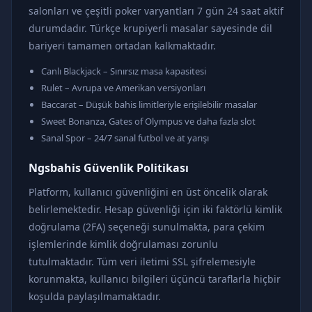
salonları ve çeşitli poker varyantları 7 gün 24 saat aktif
durumdadır. Türkçe krupiyerli masalar sayesinde dil
bariyeri tamamen ortadan kalkmaktadır.
Canlı Blackjack – Sınırsız masa kapasitesi
Rulet – Avrupa ve Amerikan versiyonları
Baccarat – Düşük bahis limitleriyle erişilebilir masalar
Sweet Bonanza, Gates of Olympus ve daha fazla slot
Sanal Spor – 24/7 sanal futbol ve at yarışı
Ngsbahis Güvenlik Politikası
Platform, kullanıcı güvenliğini en üst öncelik olarak
belirlemektedir. Hesap güvenliği için iki faktörlü kimlik
doğrulama (2FA) seçeneği sunulmakta, para çekim
işlemlerinde kimlik doğrulaması zorunlu
tutulmaktadır. Tüm veri iletimi SSL şifrelemesiyle
korunmakta, kullanıcı bilgileri üçüncü taraflarla hiçbir
koşulda paylaşılmamaktadır.