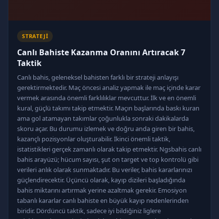
STRATEJI
Canlı Bahiste Kazanma Oranını Artıracak 7
Taktik
Canlı bahis, geleneksel bahisten farklı bir strateji anlayışı
gerektirmektedir. Maç öncesi analiz yapmak ile maç içinde karar
vermek arasında önemli farklılıklar mevcuttur. İlk ve en önemli
kural, güçlü takımı takip etmektir. Maçın başlarında baskı kuran
ama gol atamayan takımlar çoğunlukla sonraki dakikalarda
skoru açar. Bu durumu izlemek ve doğru anda giren bir bahis,
kazançlı pozisyonlar oluşturabilir. İkinci önemli taktik,
istatistikleri gerçek zamanlı olarak takip etmektir. Ngsbahis canlı
bahis arayüzü; hücum sayısı, şut on target ve top kontrolü gibi
verileri anlık olarak sunmaktadır. Bu veriler, bahis kararlarınızı
güçlendirecektir. Üçüncü olarak, kayıp dizileri başladığında
bahis miktarını artırmak yerine azaltmak gerekir. Emosiyon
tabanlı kararlar canlı bahiste en büyük kayıp nedenlerinden
biridir. Dördüncü taktik, sadece iyi bildiğiniz liglere