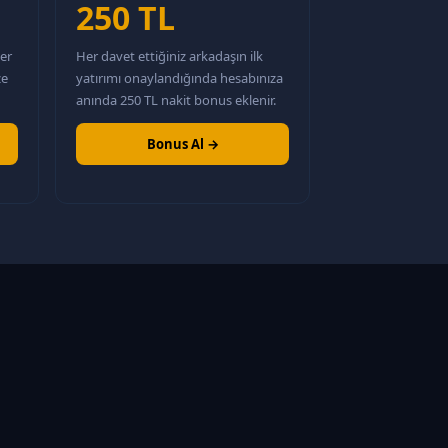
250 TL
her
Her davet ettiğiniz arkadaşın ilk
ze
yatırımı onaylandığında hesabınıza
anında 250 TL nakit bonus eklenir.
Bonus Al →