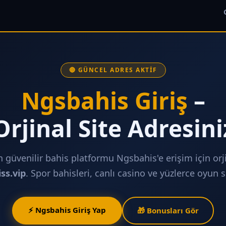
🔴 GÜNCEL ADRES AKTIF
Ngsbahis Giriş
–
Orjinal Site Adresini
n güvenilir bahis platformu Ngsbahis'e erişim için orj
ss.vip
. Spor bahisleri, canlı casino ve yüzlerce oyun si
⚡ Ngsbahis Giriş Yap
🎁 Bonusları Gör