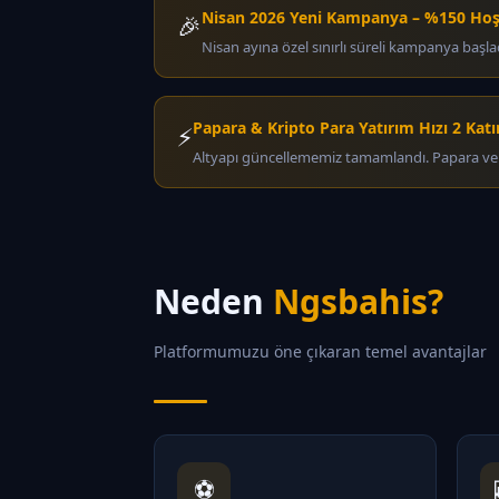
Nisan 2026 Yeni Kampanya – %150 Ho
🎉
Nisan ayına özel sınırlı süreli kampanya başl
Papara & Kripto Para Yatırım Hızı 2 Katı
⚡
Altyapı güncellememiz tamamlandı. Papara ve kri
Neden
Ngsbahis?
Platformumuzu öne çıkaran temel avantajlar
⚽