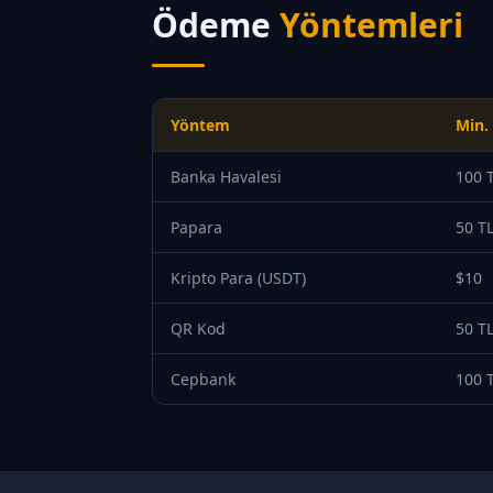
Ödeme
Yöntemleri
Yöntem
Min.
Banka Havalesi
100 
Papara
50 T
Kripto Para (USDT)
$10
QR Kod
50 T
Cepbank
100 