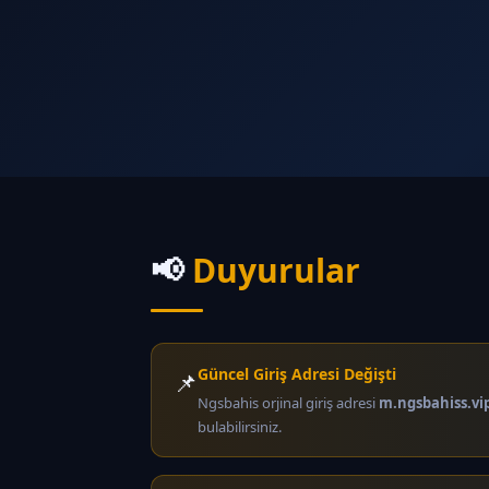
📢
Duyurular
Güncel Giriş Adresi Değişti
📌
Ngsbahis orjinal giriş adresi
m.ngsbahiss.vi
bulabilirsiniz.