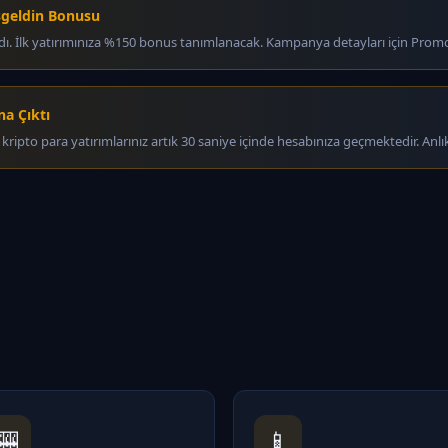
şgeldin Bonusu
adı. İlk yatırımınıza %150 bonus tanımlanacak. Kampanya detayları için Promo
na Çıktı
pto para yatırımlarınız artık 30 saniye içinde hesabınıza geçmektedir. Anlık
🎰
📱