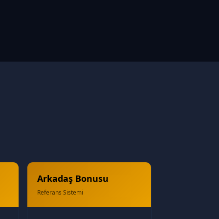
Arkadaş Bonusu
Referans Sistemi