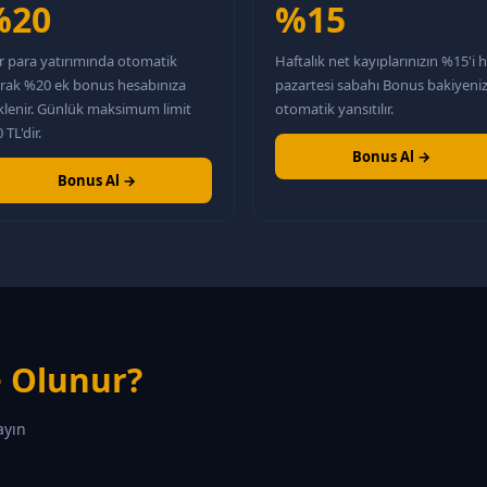
%20
%15
r para yatırımında otomatik
Haftalık net kayıplarınızın %15'i 
arak %20 ek bonus hesabınıza
pazartesi sabahı Bonus bakiyeni
klenir. Günlük maksimum limit
otomatik yansıtılır.
 TL'dir.
Bonus Al →
Bonus Al →
e Olunur?
ayın