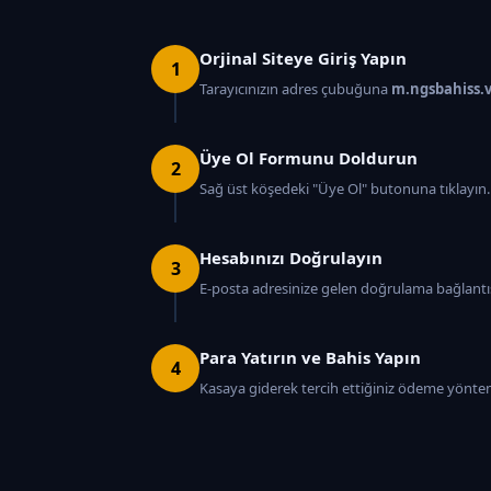
Orjinal Siteye Giriş Yapın
1
Tarayıcınızın adres çubuğuna
m.ngsbahiss.v
Üye Ol Formunu Doldurun
2
Sağ üst köşedeki "Üye Ol" butonuna tıklayın. Aç
Hesabınızı Doğrulayın
3
E-posta adresinize gelen doğrulama bağlantısı
Para Yatırın ve Bahis Yapın
4
Kasaya giderek tercih ettiğiniz ödeme yönte