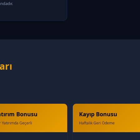
ındadır.
arı
atırım Bonusu
Kayıp Bonusu
 Yatırımda Geçerli
Haftalık Geri Ödeme