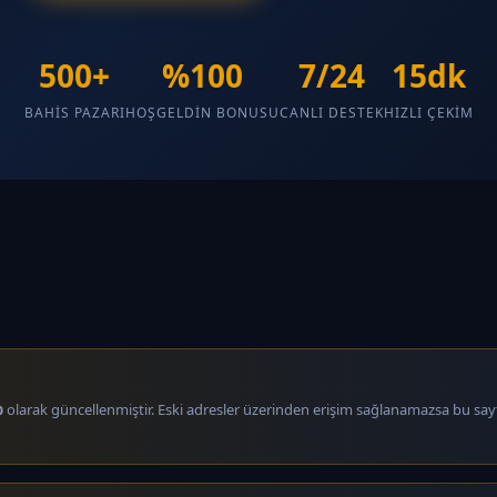
500+
%100
7/24
15dk
BAHIS PAZARI
HOŞGELDIN BONUSU
CANLI DESTEK
HIZLI ÇEKIM
p
olarak güncellenmiştir. Eski adresler üzerinden erişim sağlanamazsa bu sa