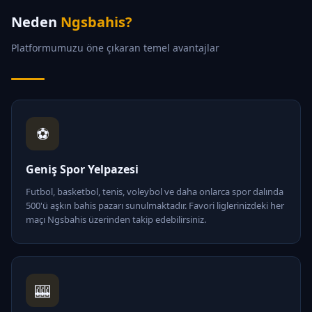
Neden
Ngsbahis?
Platformumuzu öne çıkaran temel avantajlar
⚽
Geniş Spor Yelpazesi
Futbol, basketbol, tenis, voleybol ve daha onlarca spor dalında
500'ü aşkın bahis pazarı sunulmaktadır. Favori liglerinizdeki her
maçı Ngsbahis üzerinden takip edebilirsiniz.
🎰