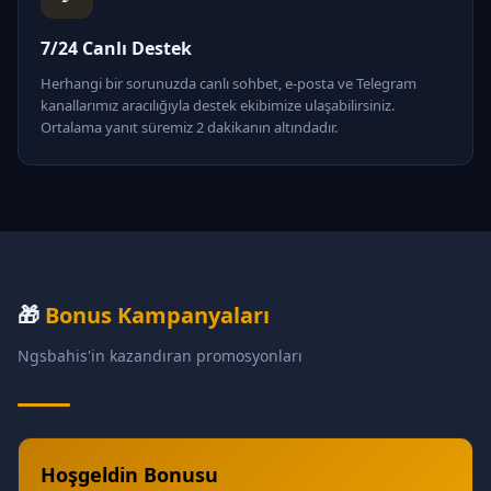
7/24 Canlı Destek
Herhangi bir sorunuzda canlı sohbet, e-posta ve Telegram
kanallarımız aracılığıyla destek ekibimize ulaşabilirsiniz.
Ortalama yanıt süremiz 2 dakikanın altındadır.
🎁
Bonus Kampanyaları
Ngsbahis'in kazandıran promosyonları
Hoşgeldin Bonusu