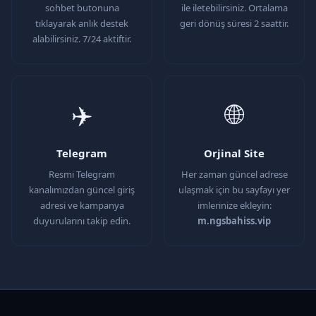
sohbet butonuna
ile iletebilirsiniz. Ortalama
tıklayarak anlık destek
geri dönüş süresi 2 saattir.
alabilirsiniz. 7/24 aktiftir.
✈️
🌐
Telegram
Orjinal Site
Resmi Telegram
Her zaman güncel adrese
kanalımızdan güncel giriş
ulaşmak için bu sayfayı yer
adresi ve kampanya
imlerinize ekleyin:
duyurularını takip edin.
m.ngsbahiss.vip