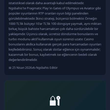
istatistiksel olarak daha avantajlı kabul edilmektedir.
Ngsbahis'te Pragmatic Play'in Gates of Olympus ve Aviator gibi
popüler oyunlarının RTP oranları oyun bilgi panelinden
görülebilmektedir. İkinci strateji, bütçenizi bölmektir. Örneğin
1000 TL'lik bütçeyi 10'ar TL'lik 100 döngüye yaymak, aynı miktarı
birkaç büyük bahiste harcamaktan çok daha sürdürülebilir bir
yaklaşımdır. Üçüncü olarak, ücretsiz döndürme bonuslarını ve
turbo modunu aktif kullanmak oyun sürenizi uzatır. Casino
bonuslarını akıllıca kullanarak gerçek para harcamadan oyunları
keşfedebilirsiniz. Sonuç olarak slotlar eğlence için oynanmalıdır;
kazanmak bir bonus, kaybetmek ise eğlencenin bedeli olarak
değerlendirilmelidir.
📅 25 Nisan 2026
✍️ Ngsbahis Editör
🔐