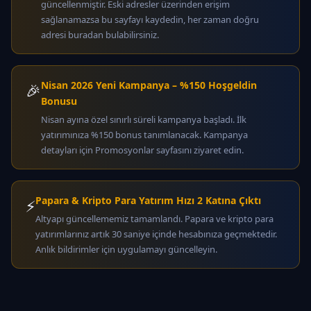
güncellenmiştir. Eski adresler üzerinden erişim
sağlanamazsa bu sayfayı kaydedin, her zaman doğru
adresi buradan bulabilirsiniz.
Nisan 2026 Yeni Kampanya – %150 Hoşgeldin
🎉
Bonusu
Nisan ayına özel sınırlı süreli kampanya başladı. İlk
yatırımınıza %150 bonus tanımlanacak. Kampanya
detayları için Promosyonlar sayfasını ziyaret edin.
Papara & Kripto Para Yatırım Hızı 2 Katına Çıktı
⚡
Altyapı güncellememiz tamamlandı. Papara ve kripto para
yatırımlarınız artık 30 saniye içinde hesabınıza geçmektedir.
Anlık bildirimler için uygulamayı güncelleyin.