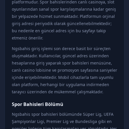
platformudur. Spor bahislerinden canlı casinoya, slot
oyunlarından sanal spor karşılaşmalarına kadar geniş
bir yelpazede hizmet sunmaktadır. Platformun orjinal
giriş adresi periyodik olarak güncellenebilmektedir;
bu nedenle en güncel adres için bu sayfayı takip
etmeniz önerilir.
Ngsbahis giriş işlemi son derece basit bir süreçten
oluşmaktadır. Kullanıcılar, güncel adres üzerinden
hesaplarına giriş yaparak spor bahisleri menüsüne,
canlı casino lobisine ve promosyon sayfasına saniyeler
içinde erişebilmektedir. Mobil cihazlarla tam uyumlu
olan platform, herhangi bir uygulama indirmeden
tarayıcı üzerinden de mükemmel çalışmaktadır.
Spor Bahisleri Bölümü
Ngsbahis spor bahisleri bölümünde Süper Lig, UEFA
Şampiyonlar Ligi, Premier Lig ve Bundesliga gibi en
popüler liglerin tüm karşılaşmaları yer almaktadır. Her