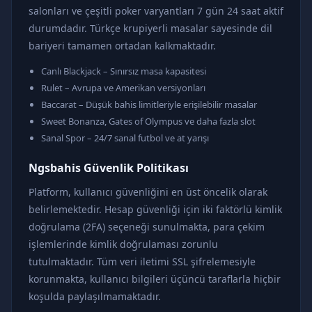
salonları ve çeşitli poker varyantları 7 gün 24 saat aktif
durumdadır. Türkçe krupiyerli masalar sayesinde dil
bariyeri tamamen ortadan kalkmaktadır.
Canlı Blackjack – Sınırsız masa kapasitesi
Rulet – Avrupa ve Amerikan versiyonları
Baccarat – Düşük bahis limitleriyle erişilebilir masalar
Sweet Bonanza, Gates of Olympus ve daha fazla slot
Sanal Spor – 24/7 sanal futbol ve at yarışı
Ngsbahis Güvenlik Politikası
Platform, kullanıcı güvenliğini en üst öncelik olarak
belirlemektedir. Hesap güvenliği için iki faktörlü kimlik
doğrulama (2FA) seçeneği sunulmakta, para çekim
işlemlerinde kimlik doğrulaması zorunlu
tutulmaktadır. Tüm veri iletimi SSL şifrelemesiyle
korunmakta, kullanıcı bilgileri üçüncü taraflarla hiçbir
koşulda paylaşılmamaktadır.