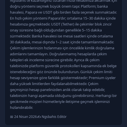
Ngsbahis'te kazandığınız tutarları hızla hesabınıza aktarmak için
doğru yöntemi seçmek büyük önem taşır. Platform; banka
havalesi, Papara ve USDT gibi birden fazla seçenek sunmaktadır.
En hızlı çekim yöntemi Papara'dır; ortalama 15–30 dakika içinde
hesabınıza geçmektedir. USDT (Tether) ile çekimler blok zincir
onay süresine bağlı olduğundan genellikle 5–15 dakika
sürmektedir. Banka havalesi ise mesai saatleri içinde ortalama
30 dakikada, mesai dışında 1–2 saat içinde tamamlanmaktadır.
Çekim işlemlerinizin hızlanması için öncelikle kimlik doğrulama
adımlarını tamamlayın. Doğrulanmamış hesaplarda çekim
talepleri ek inceleme sürecine girebilir. Ayrıca ilk çekim
talebinizde platform güvenlik protokolleri kapsamında ek belge
istenebileceğini göz önünde bulundurun. Günlük çekim limiti
hesap seviyenize göre farklılık göstermektedir; Premium üyeler
daha yüksek limitlerden faydalanabilmektedir. Çekim
geçmişinizi hesap panelinizden anlık olarak takip edebilir,
talebinizin hangi aşamada olduğunu görebilirsiniz. Herhangi bir
gecikmede müşteri hizmetleriyle iletişime geçmek işleminizi
hızlandırabilir.
📅 24 Nisan 2026
✍️ Ngsbahis Editör