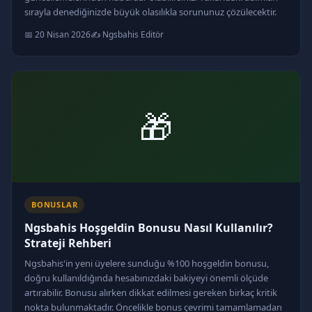
sırayla denediğinizde büyük olasılıkla sorununuz çözülecektir.
📅 20 Nisan 2026
✍️ Ngsbahis Editör
🎁
BONUSLAR
Ngsbahis Hoşgeldin Bonusu Nasıl Kullanılır?
Strateji Rehberi
Ngsbahis'in yeni üyelere sunduğu %100 hoşgeldin bonusu,
doğru kullanıldığında hesabınızdaki bakiyeyi önemli ölçüde
artırabilir. Bonusu alırken dikkat edilmesi gereken birkaç kritik
nokta bulunmaktadır. Öncelikle bonus çevrimi tamamlamadan