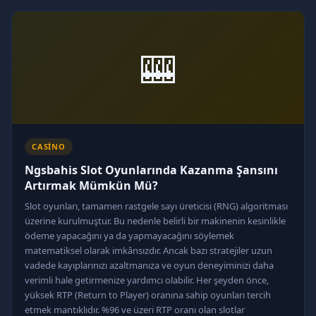
🎰
CASINO
Ngsbahis Slot Oyunlarında Kazanma Şansını
Artırmak Mümkün Mü?
Slot oyunları, tamamen rastgele sayı üreticisi (RNG) algoritması
üzerine kurulmuştur. Bu nedenle belirli bir makinenin kesinlikle
ödeme yapacağını ya da yapmayacağını söylemek
matematiksel olarak imkânsızdır. Ancak bazı stratejiler uzun
vadede kayıplarınızı azaltmanıza ve oyun deneyiminizi daha
verimli hale getirmenize yardımcı olabilir. Her şeyden önce,
yüksek RTP (Return to Player) oranına sahip oyunları tercih
etmek mantıklıdır. %96 ve üzeri RTP oranı olan slotlar