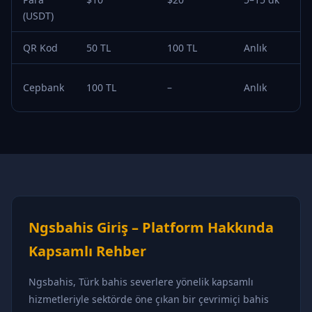
(USDT)
QR Kod
50 TL
100 TL
Anlık
Cepbank
100 TL
–
Anlık
Ngsbahis Giriş – Platform Hakkında
Kapsamlı Rehber
Ngsbahis, Türk bahis severlere yönelik kapsamlı
hizmetleriyle sektörde öne çıkan bir çevrimiçi bahis