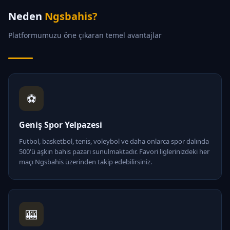
Neden
Ngsbahis?
Platformumuzu öne çıkaran temel avantajlar
⚽
Geniş Spor Yelpazesi
Futbol, basketbol, tenis, voleybol ve daha onlarca spor dalında
500'ü aşkın bahis pazarı sunulmaktadır. Favori liglerinizdeki her
maçı Ngsbahis üzerinden takip edebilirsiniz.
🎰