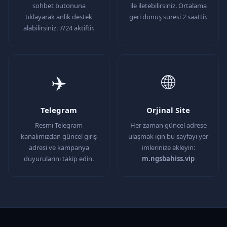
sohbet butonuna
ile iletebilirsiniz. Ortalama
tıklayarak anlık destek
geri dönüş süresi 2 saattir.
alabilirsiniz. 7/24 aktiftir.
✈️
🌐
Telegram
Orjinal Site
Resmi Telegram
Her zaman güncel adrese
kanalımızdan güncel giriş
ulaşmak için bu sayfayı yer
adresi ve kampanya
imlerinize ekleyin:
duyurularını takip edin.
m.ngsbahiss.vip