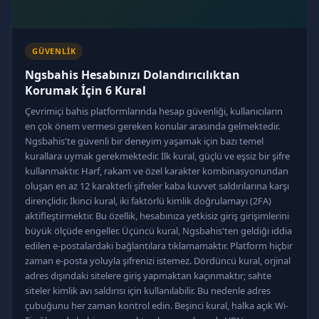
GÜVENLIK
Ngsbahis Hesabınızı Dolandırıcılıktan
Korumak İçin 6 Kural
Çevrimiçi bahis platformlarında hesap güvenliği, kullanıcıların
en çok önem vermesi gereken konular arasında gelmektedir.
Ngsbahis'te güvenli bir deneyim yaşamak için bazı temel
kurallara uymak gerekmektedir. İlk kural, güçlü ve eşsiz bir şifre
kullanmaktır. Harf, rakam ve özel karakter kombinasyonundan
oluşan en az 12 karakterli şifreler kaba kuvvet saldırılarına karşı
dirençlidir. İkinci kural, iki faktörlü kimlik doğrulamayı (2FA)
aktifleştirmektir. Bu özellik, hesabınıza yetkisiz giriş girişimlerini
büyük ölçüde engeller. Üçüncü kural, Ngsbahis'ten geldiği iddia
edilen e-postalardaki bağlantılara tıklamamaktır. Platform hiçbir
zaman e-posta yoluyla şifrenizi istemez. Dördüncü kural, orjinal
adres dışındaki sitelere giriş yapmaktan kaçınmaktır; sahte
siteler kimlik avı saldırısı için kullanılabilir. Bu nedenle adres
çubuğunu her zaman kontrol edin. Beşinci kural, halka açık Wi-