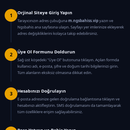
Orjinal Siteye Giriş Yapın
1
Tarayıcınızın adres çubuğuna
m.ngsbahiss.vip
yazın ve
Ngsbahis ana sayfasına ulaşın. Sayfayı yer imlerinize ekleyerek
adres değişikliklerini kolayca takip edebilirsiniz.
Üye Ol Formunu Doldurun
2
Sağ üst köşedeki "Üye Ol" butonuna tıklayın. Açılan formda
kullanıcı adı, e-posta, şifre ve doğum tarihi bilgilerinizi girin.
Tüm alanların eksiksiz olmasına dikkat edin.
Hesabınızı Doğrulayın
3
E-posta adresinize gelen doğrulama bağlantısına tıklayın ve
hesabınızı aktifleştirin. SMS doğrulamasını da tamamlayarak
tüm özelliklere erişim sağlayabilirsiniz.