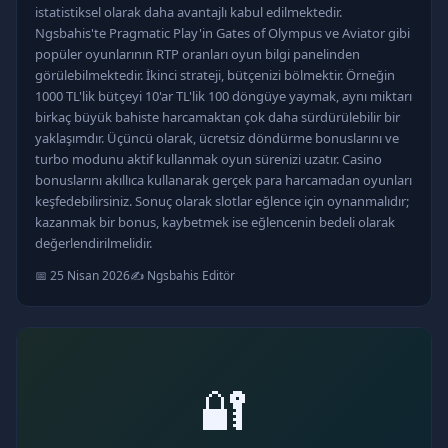
istatistiksel olarak daha avantajlı kabul edilmektedir.
Ngsbahis'te Pragmatic Play'in Gates of Olympus ve Aviator gibi
popüler oyunlarının RTP oranları oyun bilgi panelinden
görülebilmektedir. İkinci strateji, bütçenizi bölmektir. Örneğin
1000 TL'lik bütçeyi 10'ar TL'lik 100 döngüye yaymak, aynı miktarı
birkaç büyük bahiste harcamaktan çok daha sürdürülebilir bir
yaklaşımdır. Üçüncü olarak, ücretsiz döndürme bonuslarını ve
turbo modunu aktif kullanmak oyun sürenizi uzatır. Casino
bonuslarını akıllıca kullanarak gerçek para harcamadan oyunları
keşfedebilirsiniz. Sonuç olarak slotlar eğlence için oynanmalıdır;
kazanmak bir bonus, kaybetmek ise eğlencenin bedeli olarak
değerlendirilmelidir.
📅 25 Nisan 2026
✍️ Ngsbahis Editör
🔐