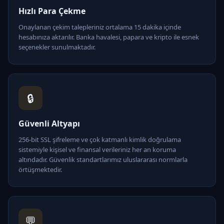
Hızlı Para Çekme
Onaylanan çekim talepleriniz ortalama 15 dakika içinde
hesabınıza aktarılır. Banka havalesi, papara ve kripto ile esnek
seçenekler sunulmaktadır.
🔒
Güvenli Altyapı
256-bit SSL şifreleme ve çok katmanlı kimlik doğrulama
sistemiyle kişisel ve finansal verileriniz her an koruma
altındadır. Güvenlik standartlarımız uluslararası normlarla
örtüşmektedir.
💬