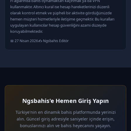
Fi ağlarında bahis oynamaktan kaçınmak ya da VPN
kullanmaktır. Altıncı kural ise hesap hareketlerinizi düzenli
olarak kontrol etmek ve şüpheli bir aktivite gördüğünüzde
hemen müşteri hizmetleriyle iletişime geçmektir. Bu kuralları
uygulayan kullanıcılar hesap güvenliğini azami düzeyde
koruyabilmektedir.
📅 27 Nisan 2026
✍️ Ngsbahis Editör
Ngsbahis'e Hemen Giriş Yapın
Türkiye'nin en dinamik bahis platformunda yerinizi
alın. Güncel giriş adresiyle saniyeler içinde erişin,
bonuslarınızı alın ve bahis heyecanını yaşayın.