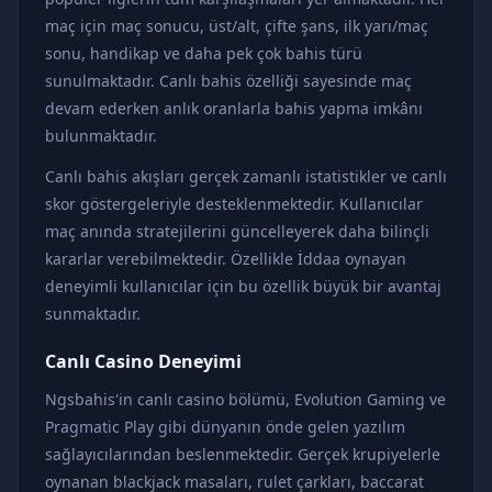
maç için maç sonucu, üst/alt, çifte şans, ilk yarı/maç
sonu, handikap ve daha pek çok bahis türü
sunulmaktadır. Canlı bahis özelliği sayesinde maç
devam ederken anlık oranlarla bahis yapma imkânı
bulunmaktadır.
Canlı bahis akışları gerçek zamanlı istatistikler ve canlı
skor göstergeleriyle desteklenmektedir. Kullanıcılar
maç anında stratejilerini güncelleyerek daha bilinçli
kararlar verebilmektedir. Özellikle İddaa oynayan
deneyimli kullanıcılar için bu özellik büyük bir avantaj
sunmaktadır.
Canlı Casino Deneyimi
Ngsbahis'in canlı casino bölümü, Evolution Gaming ve
Pragmatic Play gibi dünyanın önde gelen yazılım
sağlayıcılarından beslenmektedir. Gerçek krupiyelerle
oynanan blackjack masaları, rulet çarkları, baccarat