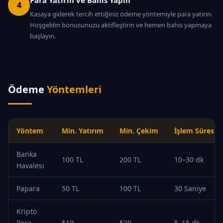
Para Yatırın ve Bahis Yapın
4
Kasaya giderek tercih ettiğiniz ödeme yöntemiyle para yatırın.
Hoşgeldin bonusunuzu aktifleştirin ve hemen bahis yapmaya
başlayın.
Ödeme
Yöntemleri
Yöntem
Min. Yatırım
Min. Çekim
İşlem Süresi
Banka
100 TL
200 TL
10–30 dk
Havalesi
Papara
50 TL
100 TL
30 Saniye
Kripto
Para
$10
$20
5–15 dk