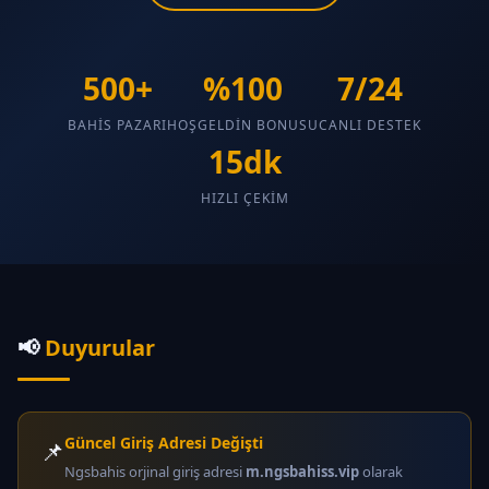
500+
%100
7/24
BAHIS PAZARI
HOŞGELDIN BONUSU
CANLI DESTEK
15dk
HIZLI ÇEKIM
📢
Duyurular
Güncel Giriş Adresi Değişti
📌
Ngsbahis orjinal giriş adresi
m.ngsbahiss.vip
olarak