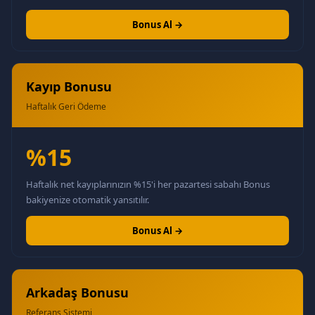
Bonus Al →
Kayıp Bonusu
Haftalık Geri Ödeme
%15
Haftalık net kayıplarınızın %15'i her pazartesi sabahı Bonus
bakiyenize otomatik yansıtılır.
Bonus Al →
Arkadaş Bonusu
Referans Sistemi