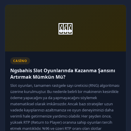
🎰
CASINO
Ngsbahis Slot Oyunlarında Kazanma Şansını
Artırmak Mümkün Mü?
Slot oyunları, tamamen rastgele sayı üreticisi (RNG) algoritması
üzerine kurulmuştur. Bu nedenle belirli bir makinenin kesinlikle
ödeme yapacağını ya da yapmayacağını söylemek
matematiksel olarak imkânsızdır. Ancak bazı stratejiler uzun
vadede kayıplarınızı azaltmanıza ve oyun deneyiminizi daha
verimli hale getirmenize yardımcı olabilir. Her şeyden önce,
yüksek RTP (Return to Player) oranına sahip oyunları tercih
etmek mantıklıdır. %96 ve üzeri RTP oranı olan slotlar