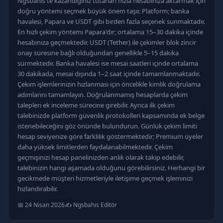
Ngsbahis'te kazandığınız tutarları hızla hesabınıza aktarmak için
doğru yöntemi seçmek büyük önem taşır. Platform; banka
havalesi, Papara ve USDT gibi birden fazla seçenek sunmaktadır.
En hızlı çekim yöntemi Papara'dır; ortalama 15–30 dakika içinde
hesabınıza geçmektedir. USDT (Tether) ile çekimler blok zincir
onay süresine bağlı olduğundan genellikle 5–15 dakika
sürmektedir. Banka havalesi ise mesai saatleri içinde ortalama
30 dakikada, mesai dışında 1–2 saat içinde tamamlanmaktadır.
Çekim işlemlerinizin hızlanması için öncelikle kimlik doğrulama
adımlarını tamamlayın. Doğrulanmamış hesaplarda çekim
talepleri ek inceleme sürecine girebilir. Ayrıca ilk çekim
talebinizde platform güvenlik protokolleri kapsamında ek belge
istenebileceğini göz önünde bulundurun. Günlük çekim limiti
hesap seviyenize göre farklılık göstermektedir; Premium üyeler
daha yüksek limitlerden faydalanabilmektedir. Çekim
geçmişinizi hesap panelinizden anlık olarak takip edebilir,
talebinizin hangi aşamada olduğunu görebilirsiniz. Herhangi bir
gecikmede müşteri hizmetleriyle iletişime geçmek işleminizi
hızlandırabilir.
📅 24 Nisan 2026
✍️ Ngsbahis Editör