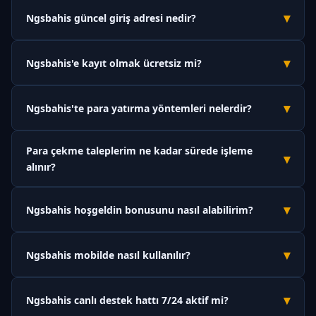
▾
Ngsbahis güncel giriş adresi nedir?
Ngsbahis'in güncel ve orjinal giriş adresi
m.ngsbahiss.vip
'dir.
▾
Ngsbahis'e kayıt olmak ücretsiz mi?
Platform zaman zaman erişim engellerine maruz
kalabildiğinden adres güncellenebilmektedir. Bu sayfayı
Evet, Ngsbahis'e üyelik tamamen ücretsizdir. Kayıt olmak için
tarayıcınıza kaydedin; değişiklik olduğunda buradan haberdar
▾
Ngsbahis'te para yatırma yöntemleri nelerdir?
herhangi bir ücret ödemeniz gerekmez. Üyelik formunu
olabilirsiniz.
doldurup hesabınızı doğruladıktan sonra anında bahis
Ngsbahis; banka havalesi, Papara, USDT (kripto para) ve QR
yapabilirsiniz.
Para çekme taleplerim ne kadar sürede işleme
kod gibi çeşitli ödeme yöntemleri sunmaktadır. Tüm para
▾
alınır?
yatırma işlemleri anlık olarak gerçekleşmekte, minimum
yatırım tutarı 50 TL'den başlamaktadır.
Ngsbahis'te kimlik doğrulaması tamamlanan hesaplar için
▾
Ngsbahis hoşgeldin bonusunu nasıl alabilirim?
çekim talepleri ortalama 15 dakika ile 2 saat içinde işleme
alınmaktadır. Yoğun dönemlerde bu süre kısmen uzayabilir
Ngsbahis'e ilk kez üye olduktan sonra Kasaya gidin ve para
ancak maksimum 24 saat içinde tamamlanır.
▾
Ngsbahis mobilde nasıl kullanılır?
yatırma işlemi sırasında "Hoşgeldin Bonusu" seçeneğini
aktifleştirin. İlk yatırımınıza %100 oranında, maksimum 1000 TL
Ngsbahis'e mobil cihazınızdan erişmek için tarayıcınızda
bonus tanımlanacaktır.
▾
Ngsbahis canlı destek hattı 7/24 aktif mi?
m.ngsbahiss.vip
adresini açmanız yeterlidir. Platform
tamamen responsive tasarıma sahip olduğu için uygulama