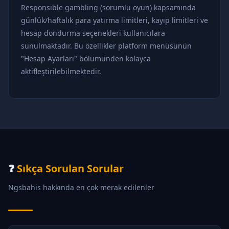
Responsible gambling (sorumlu oyun) kapsamında
günlük/haftalık para yatırma limitleri, kayıp limitleri ve
hesap dondurma seçenekleri kullanıcılara
sunulmaktadır. Bu özellikler platform menüsünün
"Hesap Ayarları" bölümünden kolayca
aktifleştirilebilmektedir.
❓
Sıkça Sorulan Sorular
Ngsbahis hakkında en çok merak edilenler