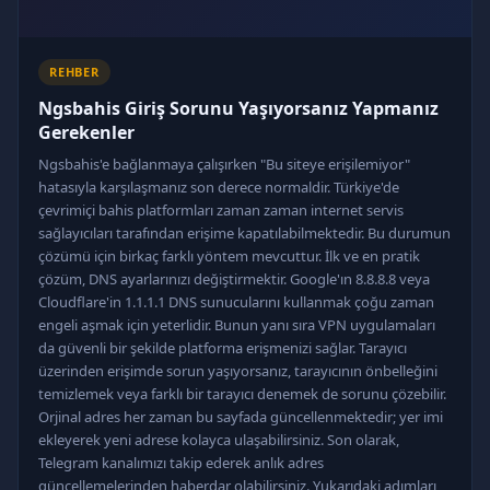
REHBER
Ngsbahis Giriş Sorunu Yaşıyorsanız Yapmanız
Gerekenler
Ngsbahis'e bağlanmaya çalışırken "Bu siteye erişilemiyor"
hatasıyla karşılaşmanız son derece normaldir. Türkiye'de
çevrimiçi bahis platformları zaman zaman internet servis
sağlayıcıları tarafından erişime kapatılabilmektedir. Bu durumun
çözümü için birkaç farklı yöntem mevcuttur. İlk ve en pratik
çözüm, DNS ayarlarınızı değiştirmektir. Google'ın 8.8.8.8 veya
Cloudflare'in 1.1.1.1 DNS sunucularını kullanmak çoğu zaman
engeli aşmak için yeterlidir. Bunun yanı sıra VPN uygulamaları
da güvenli bir şekilde platforma erişmenizi sağlar. Tarayıcı
üzerinden erişimde sorun yaşıyorsanız, tarayıcının önbelleğini
temizlemek veya farklı bir tarayıcı denemek de sorunu çözebilir.
Orjinal adres her zaman bu sayfada güncellenmektedir; yer imi
ekleyerek yeni adrese kolayca ulaşabilirsiniz. Son olarak,
Telegram kanalımızı takip ederek anlık adres
güncellemelerinden haberdar olabilirsiniz. Yukarıdaki adımları