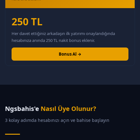
250 TL
Her davet ettiğiniz arkadaşın ilk yatırımı onaylandığında
hesabınıza anında 250 TL nakit bonus eklenir.
Bonus Al →
Ngsbahis'e
Nasıl Üye Olunur?
3 kolay adımda hesabınızı açın ve bahise başlayın