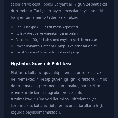
salonları ve çeşitli poker varyantları 7 gün 24 saat aktif
durumdadır. Türkçe krupiyerli masalar sayesinde dil
bariyeri tamamen ortadan kalkmaktadır.
Canlı Blackjack – Sınırsız masa kapasitesi
Rulet – Avrupa ve Amerikan versiyonları
Baccarat – Düşük bahis limitleriyle erişilebilir masalar
Sweet Bonanza, Gates of Olympus ve daha fazla slot
Sanal Spor – 24/7 sanal futbol ve at yarışı
Ngsbahis Güvenlik Politikası
Platform, kullanıcı güvenliğini en üst öncelik olarak
belirlemektedir. Hesap güvenliği için iki faktörlü kimlik
doğrulama (2FA) seçeneği sunulmakta, para çekim
işlemlerinde kimlik doğrulaması zorunlu
tutulmaktadır. Tüm veri iletimi SSL şifrelemesiyle
korunmakta, kullanıcı bilgileri üçüncü taraflarla hiçbir
koşulda paylaşılmamaktadır.