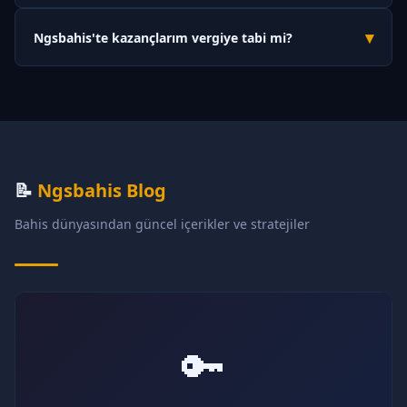
Evet, Ngsbahis müşteri hizmetleri haftanın 7 günü, 24 saat
indirmenize gerek kalmaz.
▾
Ngsbahis'te kazançlarım vergiye tabi mi?
hizmet vermektedir. Canlı sohbet, Telegram ve e-posta kanalları
aracılığıyla destek ekibine ulaşabilirsiniz. Ortalama yanıt süresi
Platform yurt dışı lisanslı olduğundan vergi kesintisi
2 dakika civarındadır.
yapılmamaktadır. Ancak kişisel vergi yükümlülükleriniz için
ülkenizin vergi mevzuatını incelemeniz veya bir mali müşavirle
görüşmeniz önerilir.
📝
Ngsbahis Blog
Bahis dünyasından güncel içerikler ve stratejiler
🔑