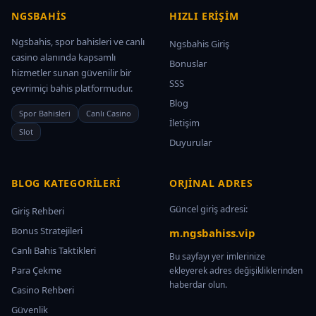
NGSBAHIS
HIZLI ERIŞIM
Ngsbahis, spor bahisleri ve canlı
Ngsbahis Giriş
casino alanında kapsamlı
Bonuslar
hizmetler sunan güvenilir bir
SSS
çevrimiçi bahis platformudur.
Blog
Spor Bahisleri
Canlı Casino
İletişim
Slot
Duyurular
BLOG KATEGORILERI
ORJINAL ADRES
Güncel giriş adresi:
Giriş Rehberi
Bonus Stratejileri
m.ngsbahiss.vip
Canlı Bahis Taktikleri
Bu sayfayı yer imlerinize
Para Çekme
ekleyerek adres değişikliklerinden
haberdar olun.
Casino Rehberi
Güvenlik