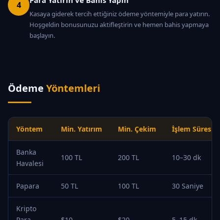
Para Yatırın ve Bahis Yapın
4
Kasaya giderek tercih ettiğiniz ödeme yöntemiyle para yatırın.
Hoşgeldin bonusunuzu aktifleştirin ve hemen bahis yapmaya
başlayın.
Ödeme
Yöntemleri
Yöntem
Min. Yatırım
Min. Çekim
İşlem Süresi
Banka
100 TL
200 TL
10–30 dk
Havalesi
Papara
50 TL
100 TL
30 Saniye
Kripto
Para
$10
$20
5–15 dk