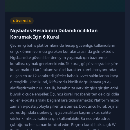
GÜVENLIK
Ngsbahis Hesabınızı Dolandırıcılıktan
Korumak İçin 6 Kural
Çevrimiçi bahis platformlarında hesap güvenliği, kullanıcıların
en çok önem vermesi gereken konular arasında gelmektedir.
Ngsbahis'te güvenli bir deneyim yaşamak için bazı temel
kurallara uymak gerekmektedir. İlk kural, güçlü ve eşsiz bir şifre
kullanmaktır. Harf, rakam ve özel karakter kombinasyonundan
oluşan en az 12 karakterli şifreler kaba kuvvet saldırılarına karşı
dirençlidir. İkinci kural, iki faktörlü kimlik doğrulamayı (2FA)
aktifleştirmektir. Bu özellik, hesabınıza yetkisiz giriş girişimlerini
büyük ölçüde engeller. Üçüncü kural, Ngsbahis'ten geldiği iddia
edilen e-postalardaki bağlantılara tıklamamaktır. Platform hiçbir
zaman e-posta yoluyla şifrenizi istemez. Dördüncü kural, orjinal
adres dışındaki sitelere giriş yapmaktan kaçınmaktır; sahte
siteler kimlik avı saldırısı için kullanılabilir. Bu nedenle adres
çubuğunu her zaman kontrol edin. Beşinci kural, halka açık Wi-