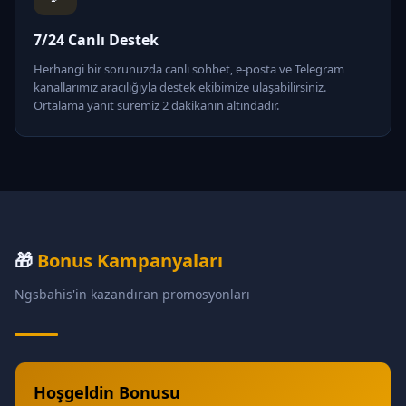
7/24 Canlı Destek
Herhangi bir sorunuzda canlı sohbet, e-posta ve Telegram
kanallarımız aracılığıyla destek ekibimize ulaşabilirsiniz.
Ortalama yanıt süremiz 2 dakikanın altındadır.
🎁
Bonus Kampanyaları
Ngsbahis'in kazandıran promosyonları
Hoşgeldin Bonusu