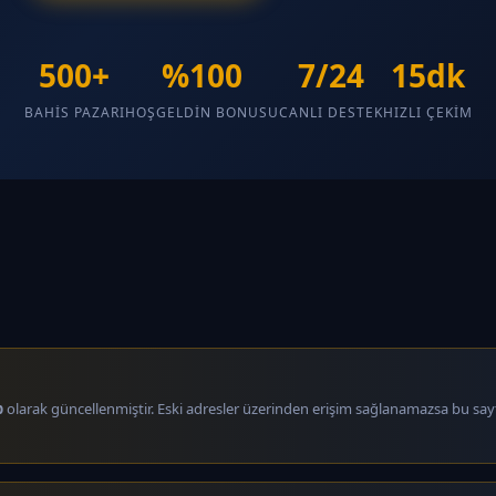
500+
%100
7/24
15dk
BAHIS PAZARI
HOŞGELDIN BONUSU
CANLI DESTEK
HIZLI ÇEKIM
p
olarak güncellenmiştir. Eski adresler üzerinden erişim sağlanamazsa bu sa