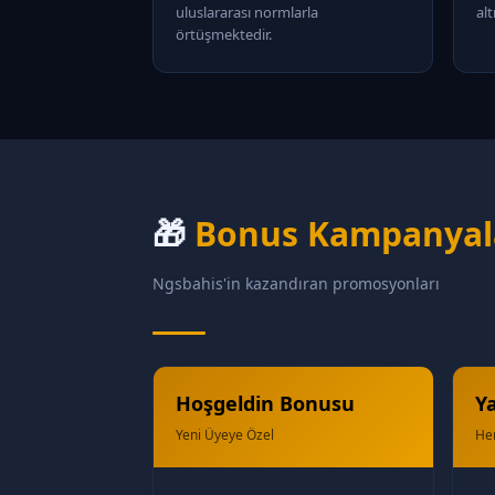
uluslararası normlarla
alt
örtüşmektedir.
🎁
Bonus Kampanyal
Ngsbahis'in kazandıran promosyonları
Hoşgeldin Bonusu
Y
Yeni Üyeye Özel
Her