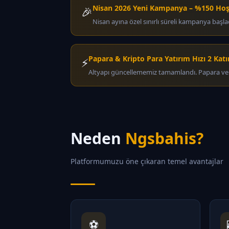
Nisan 2026 Yeni Kampanya – %150 Ho
🎉
Nisan ayına özel sınırlı süreli kampanya başl
Papara & Kripto Para Yatırım Hızı 2 Katı
⚡
Altyapı güncellememiz tamamlandı. Papara ve kri
Neden
Ngsbahis?
Platformumuzu öne çıkaran temel avantajlar
⚽