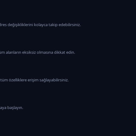
es değişikliklerini kolayca takip edebilirsiniz.
Tüm alanların eksiksiz olmasına dikkat edin.
m özelliklere erişim sağlayabilirsiniz.
aya başlayın.