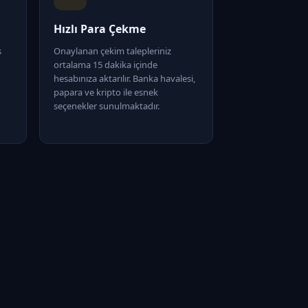
Hızlı Para Çekme
s
Onaylanan çekim talepleriniz
ortalama 15 dakika içinde
hesabınıza aktarılır. Banka havalesi,
papara ve kripto ile esnek
seçenekler sunulmaktadır.