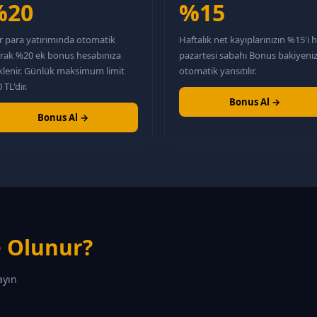
%20
%15
r para yatırımında otomatik
Haftalık net kayıplarınızın %15'i 
arak %20 ek bonus hesabınıza
pazartesi sabahı Bonus bakiyeni
klenir. Günlük maksimum limit
otomatik yansıtılır.
 TL'dir.
Bonus Al →
Bonus Al →
e Olunur?
ayın