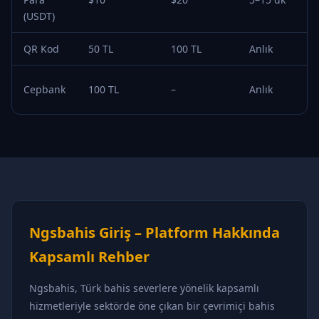
(USDT)
QR Kod
50 TL
100 TL
Anlık
Cepbank
100 TL
–
Anlık
Ngsbahis Giriş – Platform Hakkında
Kapsamlı Rehber
Ngsbahis, Türk bahis severlere yönelik kapsamlı
hizmetleriyle sektörde öne çıkan bir çevrimiçi bahis