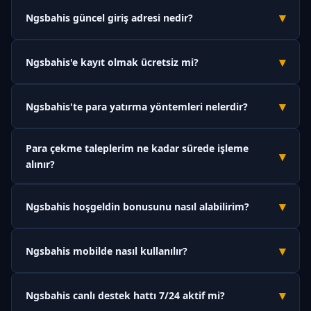
▾
Ngsbahis güncel giriş adresi nedir?
Ngsbahis'in güncel ve orjinal giriş adresi
m.ngsbahiss.vip
'dir.
▾
Ngsbahis'e kayıt olmak ücretsiz mi?
Platform zaman zaman erişim engellerine maruz
kalabildiğinden adres güncellenebilmektedir. Bu sayfayı
Evet, Ngsbahis'e üyelik tamamen ücretsizdir. Kayıt olmak için
tarayıcınıza kaydedin; değişiklik olduğunda buradan haberdar
▾
Ngsbahis'te para yatırma yöntemleri nelerdir?
herhangi bir ücret ödemeniz gerekmez. Üyelik formunu
olabilirsiniz.
doldurup hesabınızı doğruladıktan sonra anında bahis
Ngsbahis; banka havalesi, Papara, USDT (kripto para) ve QR
yapabilirsiniz.
Para çekme taleplerim ne kadar sürede işleme
kod gibi çeşitli ödeme yöntemleri sunmaktadır. Tüm para
▾
alınır?
yatırma işlemleri anlık olarak gerçekleşmekte, minimum
yatırım tutarı 50 TL'den başlamaktadır.
Ngsbahis'te kimlik doğrulaması tamamlanan hesaplar için
▾
Ngsbahis hoşgeldin bonusunu nasıl alabilirim?
çekim talepleri ortalama 15 dakika ile 2 saat içinde işleme
alınmaktadır. Yoğun dönemlerde bu süre kısmen uzayabilir
Ngsbahis'e ilk kez üye olduktan sonra Kasaya gidin ve para
ancak maksimum 24 saat içinde tamamlanır.
▾
Ngsbahis mobilde nasıl kullanılır?
yatırma işlemi sırasında "Hoşgeldin Bonusu" seçeneğini
aktifleştirin. İlk yatırımınıza %100 oranında, maksimum 1000 TL
Ngsbahis'e mobil cihazınızdan erişmek için tarayıcınızda
bonus tanımlanacaktır.
▾
Ngsbahis canlı destek hattı 7/24 aktif mi?
m.ngsbahiss.vip
adresini açmanız yeterlidir. Platform
tamamen responsive tasarıma sahip olduğu için uygulama