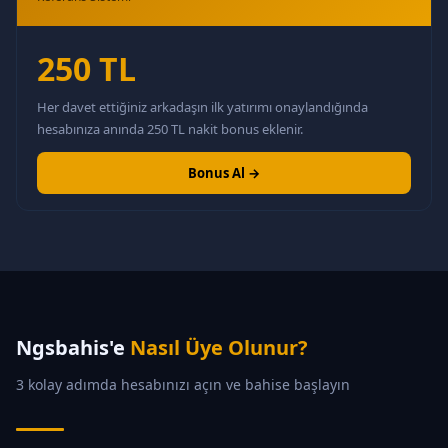
250 TL
Her davet ettiğiniz arkadaşın ilk yatırımı onaylandığında
hesabınıza anında 250 TL nakit bonus eklenir.
Bonus Al →
Ngsbahis'e
Nasıl Üye Olunur?
3 kolay adımda hesabınızı açın ve bahise başlayın