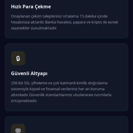
Hızlı Para Çekme
Onaylanan çekim talepleriniz ortalama 15 dakika içinde
hesabınıza aktarılır. Banka havalesi, papara ve kripto ile esnek
seçenekler sunulmaktadır.
🔒
Güvenli Altyapı
256-bit SSL şifreleme ve çok katmanlı kimlik doğrulama
sistemiyle kişisel ve finansal verileriniz her an koruma
altındadır. Güvenlik standartlarımız uluslararası normlarla
örtüşmektedir.
💬