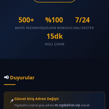
500+
%100
7/24
BAHIS PAZARI
HOŞGELDIN BONUSU
CANLI DESTEK
15dk
HIZLI ÇEKIM
📢
Duyurular
Güncel Giriş Adresi Değişti
📌
Ngsbahis orjinal giriş adresi
m.ngsbahiss.vip
olarak