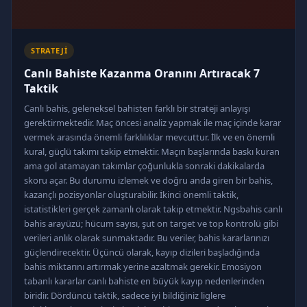
STRATEJI
Canlı Bahiste Kazanma Oranını Artıracak 7
Taktik
Canlı bahis, geleneksel bahisten farklı bir strateji anlayışı
gerektirmektedir. Maç öncesi analiz yapmak ile maç içinde karar
vermek arasında önemli farklılıklar mevcuttur. İlk ve en önemli
kural, güçlü takımı takip etmektir. Maçın başlarında baskı kuran
ama gol atamayan takımlar çoğunlukla sonraki dakikalarda
skoru açar. Bu durumu izlemek ve doğru anda giren bir bahis,
kazançlı pozisyonlar oluşturabilir. İkinci önemli taktik,
istatistikleri gerçek zamanlı olarak takip etmektir. Ngsbahis canlı
bahis arayüzü; hücum sayısı, şut on target ve top kontrolü gibi
verileri anlık olarak sunmaktadır. Bu veriler, bahis kararlarınızı
güçlendirecektir. Üçüncü olarak, kayıp dizileri başladığında
bahis miktarını artırmak yerine azaltmak gerekir. Emosiyon
tabanlı kararlar canlı bahiste en büyük kayıp nedenlerinden
biridir. Dördüncü taktik, sadece iyi bildiğiniz liglere