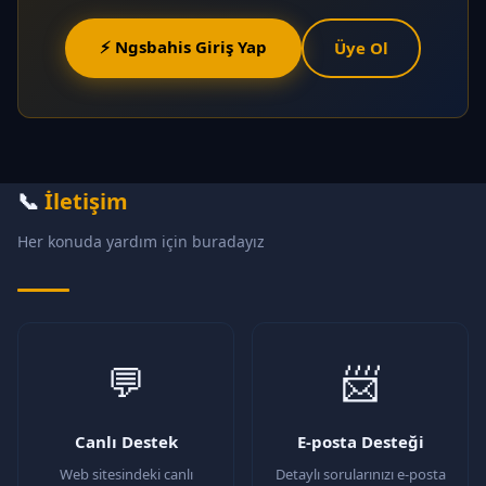
⚡ Ngsbahis Giriş Yap
Üye Ol
📞
İletişim
Her konuda yardım için buradayız
💬
📨
Canlı Destek
E-posta Desteği
Web sitesindeki canlı
Detaylı sorularınızı e-posta