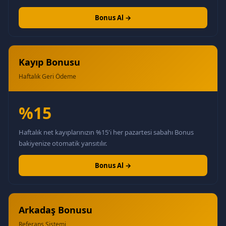
Bonus Al →
Kayıp Bonusu
Haftalık Geri Ödeme
%15
Haftalık net kayıplarınızın %15'i her pazartesi sabahı Bonus
bakiyenize otomatik yansıtılır.
Bonus Al →
Arkadaş Bonusu
Referans Sistemi