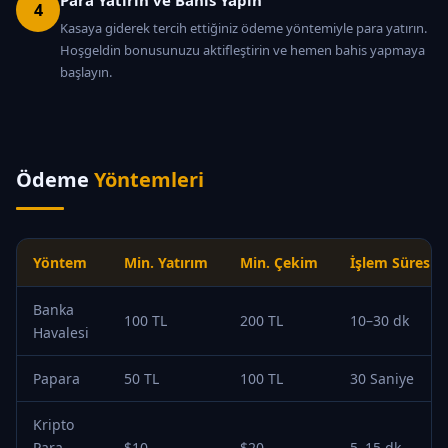
Para Yatırın ve Bahis Yapın
4
Kasaya giderek tercih ettiğiniz ödeme yöntemiyle para yatırın.
Hoşgeldin bonusunuzu aktifleştirin ve hemen bahis yapmaya
başlayın.
Ödeme
Yöntemleri
Yöntem
Min. Yatırım
Min. Çekim
İşlem Süresi
Banka
100 TL
200 TL
10–30 dk
Havalesi
Papara
50 TL
100 TL
30 Saniye
Kripto
Para
$10
$20
5–15 dk