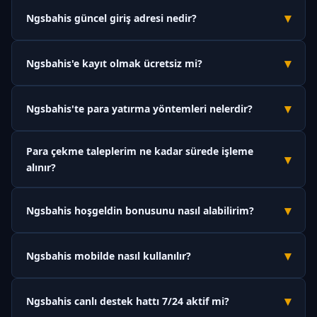
▾
Ngsbahis güncel giriş adresi nedir?
Ngsbahis'in güncel ve orjinal giriş adresi
m.ngsbahiss.vip
'dir.
▾
Ngsbahis'e kayıt olmak ücretsiz mi?
Platform zaman zaman erişim engellerine maruz
kalabildiğinden adres güncellenebilmektedir. Bu sayfayı
Evet, Ngsbahis'e üyelik tamamen ücretsizdir. Kayıt olmak için
tarayıcınıza kaydedin; değişiklik olduğunda buradan haberdar
▾
Ngsbahis'te para yatırma yöntemleri nelerdir?
herhangi bir ücret ödemeniz gerekmez. Üyelik formunu
olabilirsiniz.
doldurup hesabınızı doğruladıktan sonra anında bahis
Ngsbahis; banka havalesi, Papara, USDT (kripto para) ve QR
yapabilirsiniz.
Para çekme taleplerim ne kadar sürede işleme
kod gibi çeşitli ödeme yöntemleri sunmaktadır. Tüm para
▾
alınır?
yatırma işlemleri anlık olarak gerçekleşmekte, minimum
yatırım tutarı 50 TL'den başlamaktadır.
Ngsbahis'te kimlik doğrulaması tamamlanan hesaplar için
▾
Ngsbahis hoşgeldin bonusunu nasıl alabilirim?
çekim talepleri ortalama 15 dakika ile 2 saat içinde işleme
alınmaktadır. Yoğun dönemlerde bu süre kısmen uzayabilir
Ngsbahis'e ilk kez üye olduktan sonra Kasaya gidin ve para
ancak maksimum 24 saat içinde tamamlanır.
▾
Ngsbahis mobilde nasıl kullanılır?
yatırma işlemi sırasında "Hoşgeldin Bonusu" seçeneğini
aktifleştirin. İlk yatırımınıza %100 oranında, maksimum 1000 TL
Ngsbahis'e mobil cihazınızdan erişmek için tarayıcınızda
bonus tanımlanacaktır.
▾
Ngsbahis canlı destek hattı 7/24 aktif mi?
m.ngsbahiss.vip
adresini açmanız yeterlidir. Platform
tamamen responsive tasarıma sahip olduğu için uygulama