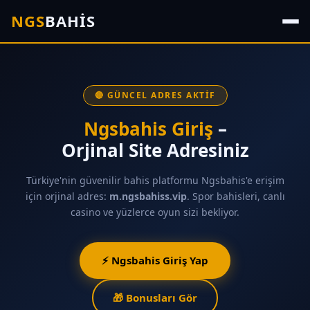
NGS
BAHİS
🔴 GÜNCEL ADRES AKTIF
Ngsbahis Giriş
–
Orjinal Site Adresiniz
Türkiye'nin güvenilir bahis platformu Ngsbahis'e erişim
için orjinal adres:
m.ngsbahiss.vip
. Spor bahisleri, canlı
casino ve yüzlerce oyun sizi bekliyor.
⚡ Ngsbahis Giriş Yap
🎁 Bonusları Gör