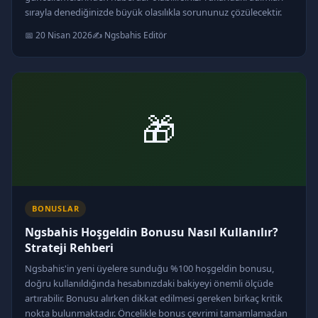
sırayla denediğinizde büyük olasılıkla sorununuz çözülecektir.
📅 20 Nisan 2026
✍️ Ngsbahis Editör
🎁
BONUSLAR
Ngsbahis Hoşgeldin Bonusu Nasıl Kullanılır?
Strateji Rehberi
Ngsbahis'in yeni üyelere sunduğu %100 hoşgeldin bonusu,
doğru kullanıldığında hesabınızdaki bakiyeyi önemli ölçüde
artırabilir. Bonusu alırken dikkat edilmesi gereken birkaç kritik
nokta bulunmaktadır. Öncelikle bonus çevrimi tamamlamadan