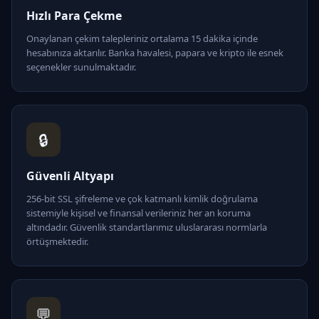
Hızlı Para Çekme
Onaylanan çekim talepleriniz ortalama 15 dakika içinde
hesabınıza aktarılır. Banka havalesi, papara ve kripto ile esnek
seçenekler sunulmaktadır.
🔒
Güvenli Altyapı
256-bit SSL şifreleme ve çok katmanlı kimlik doğrulama
sistemiyle kişisel ve finansal verileriniz her an koruma
altındadır. Güvenlik standartlarımız uluslararası normlarla
örtüşmektedir.
💬