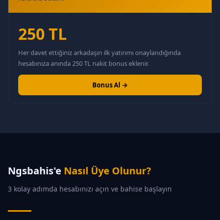
250 TL
Her davet ettiğiniz arkadaşın ilk yatırımı onaylandığında
hesabınıza anında 250 TL nakit bonus eklenir.
Bonus Al →
Ngsbahis'e
Nasıl Üye Olunur?
3 kolay adımda hesabınızı açın ve bahise başlayın