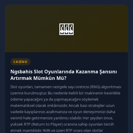
🎰
CASINO
Ngsbahis Slot Oyunlarında Kazanma Şansını
Artırmak Mümkün Mü?
Slot oyunları, tamamen rastgele sayı üreticisi (RNG) algoritması
üzerine kurulmuştur. Bu nedenle belirli bir makinenin kesinlikle
ödeme yapacağını ya da yapmayacağını söylemek
matematiksel olarak imkânsızdır. Ancak bazı stratejiler uzun
vadede kayıplarınızı azaltmanıza ve oyun deneyiminizi daha
verimli hale getirmenize yardımcı olabilir. Her şeyden önce,
yüksek RTP (Return to Player) oranına sahip oyunları tercih
etmek mantıklıdır. %96 ve üzeri RTP oranı olan slotlar