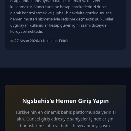
Fi ağlarında bahis oynamaktan kaçınmak ya da VPN
kullanmaktır. Altıncı kural ise hesap hareketlerinizi düzenli
olarak kontrol etmek ve şüpheli bir aktivite gördüğünüzde
hemen müşteri hizmetleriyle iletişime geçmektir. Bu kuralları
uygulayan kullanıcılar hesap güvenliğini azami düzeyde
koruyabilmektedir.
📅 27 Nisan 2026
✍️ Ngsbahis Editör
Ngsbahis'e Hemen Giriş Yapın
Türkiye'nin en dinamik bahis platformunda yerinizi
alın. Güncel giriş adresiyle saniyeler içinde erişin,
bonuslarınızı alın ve bahis heyecanını yaşayın.