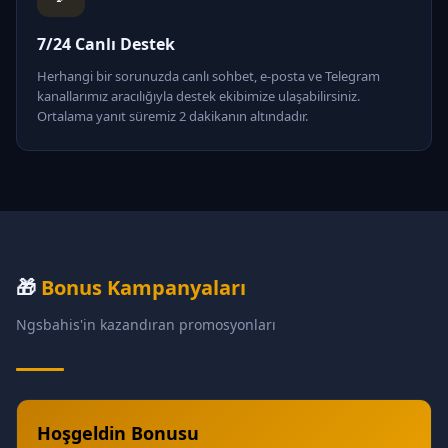
7/24 Canlı Destek
Herhangi bir sorunuzda canlı sohbet, e-posta ve Telegram
kanallarımız aracılığıyla destek ekibimize ulaşabilirsiniz.
Ortalama yanıt süremiz 2 dakikanın altındadır.
🎁
Bonus Kampanyaları
Ngsbahis'in kazandıran promosyonları
Hoşgeldin Bonusu