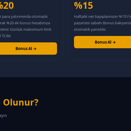
%20
%15
r para yatırımında otomatik
Haftalık net kayıplarınızın %15'i 
arak %20 ek bonus hesabınıza
pazartesi sabahı Bonus bakiyeni
klenir. Günlük maksimum limit
otomatik yansıtılır.
 TL'dir.
Bonus Al →
Bonus Al →
e Olunur?
ayın