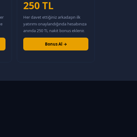
250 TL
her
Her davet ettiğiniz arkadaşın ilk
ze
yatırımı onaylandığında hesabınıza
anında 250 TL nakit bonus eklenir.
Bonus Al →