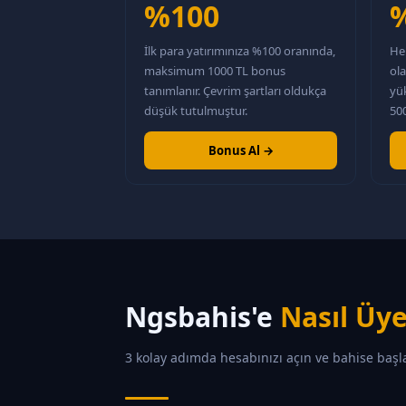
%100
İlk para yatırımınıza %100 oranında,
He
maksimum 1000 TL bonus
ol
tanımlanır. Çevrim şartları oldukça
yü
düşük tutulmuştur.
500
Bonus Al →
Ngsbahis'e
Nasıl Üy
3 kolay adımda hesabınızı açın ve bahise başl