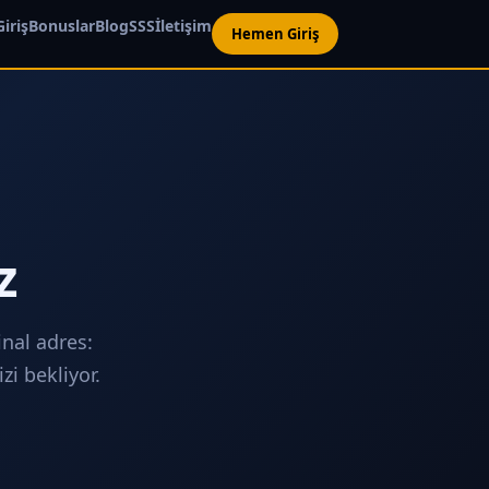
Giriş
Bonuslar
Blog
SSS
İletişim
Hemen Giriş
z
inal adres:
zi bekliyor.