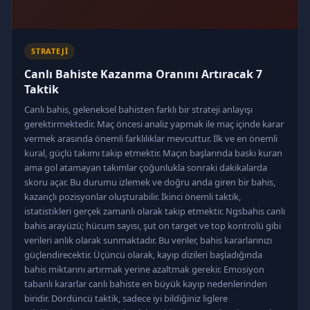
STRATEJI
Canlı Bahiste Kazanma Oranını Artıracak 7
Taktik
Canlı bahis, geleneksel bahisten farklı bir strateji anlayışı
gerektirmektedir. Maç öncesi analiz yapmak ile maç içinde karar
vermek arasında önemli farklılıklar mevcuttur. İlk ve en önemli
kural, güçlü takımı takip etmektir. Maçın başlarında baskı kuran
ama gol atamayan takımlar çoğunlukla sonraki dakikalarda
skoru açar. Bu durumu izlemek ve doğru anda giren bir bahis,
kazançlı pozisyonlar oluşturabilir. İkinci önemli taktik,
istatistikleri gerçek zamanlı olarak takip etmektir. Ngsbahis canlı
bahis arayüzü; hücum sayısı, şut on target ve top kontrolü gibi
verileri anlık olarak sunmaktadır. Bu veriler, bahis kararlarınızı
güçlendirecektir. Üçüncü olarak, kayıp dizileri başladığında
bahis miktarını artırmak yerine azaltmak gerekir. Emosiyon
tabanlı kararlar canlı bahiste en büyük kayıp nedenlerinden
biridir. Dördüncü taktik, sadece iyi bildiğiniz liglere