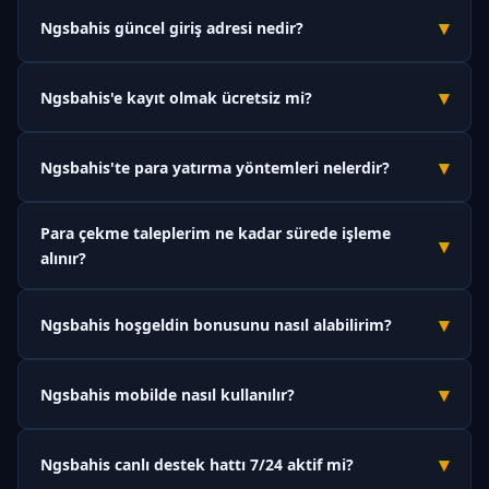
▾
Ngsbahis güncel giriş adresi nedir?
Ngsbahis'in güncel ve orjinal giriş adresi
m.ngsbahiss.vip
'dir.
▾
Ngsbahis'e kayıt olmak ücretsiz mi?
Platform zaman zaman erişim engellerine maruz
kalabildiğinden adres güncellenebilmektedir. Bu sayfayı
Evet, Ngsbahis'e üyelik tamamen ücretsizdir. Kayıt olmak için
tarayıcınıza kaydedin; değişiklik olduğunda buradan haberdar
▾
Ngsbahis'te para yatırma yöntemleri nelerdir?
herhangi bir ücret ödemeniz gerekmez. Üyelik formunu
olabilirsiniz.
doldurup hesabınızı doğruladıktan sonra anında bahis
Ngsbahis; banka havalesi, Papara, USDT (kripto para) ve QR
yapabilirsiniz.
Para çekme taleplerim ne kadar sürede işleme
kod gibi çeşitli ödeme yöntemleri sunmaktadır. Tüm para
▾
alınır?
yatırma işlemleri anlık olarak gerçekleşmekte, minimum
yatırım tutarı 50 TL'den başlamaktadır.
Ngsbahis'te kimlik doğrulaması tamamlanan hesaplar için
▾
Ngsbahis hoşgeldin bonusunu nasıl alabilirim?
çekim talepleri ortalama 15 dakika ile 2 saat içinde işleme
alınmaktadır. Yoğun dönemlerde bu süre kısmen uzayabilir
Ngsbahis'e ilk kez üye olduktan sonra Kasaya gidin ve para
ancak maksimum 24 saat içinde tamamlanır.
▾
Ngsbahis mobilde nasıl kullanılır?
yatırma işlemi sırasında "Hoşgeldin Bonusu" seçeneğini
aktifleştirin. İlk yatırımınıza %100 oranında, maksimum 1000 TL
Ngsbahis'e mobil cihazınızdan erişmek için tarayıcınızda
bonus tanımlanacaktır.
▾
Ngsbahis canlı destek hattı 7/24 aktif mi?
m.ngsbahiss.vip
adresini açmanız yeterlidir. Platform
tamamen responsive tasarıma sahip olduğu için uygulama