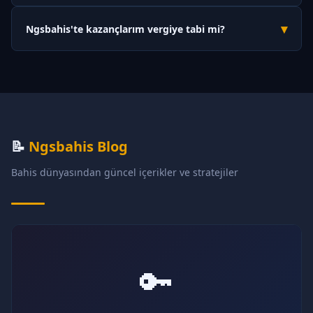
Evet, Ngsbahis müşteri hizmetleri haftanın 7 günü, 24 saat
indirmenize gerek kalmaz.
▾
Ngsbahis'te kazançlarım vergiye tabi mi?
hizmet vermektedir. Canlı sohbet, Telegram ve e-posta kanalları
aracılığıyla destek ekibine ulaşabilirsiniz. Ortalama yanıt süresi
Platform yurt dışı lisanslı olduğundan vergi kesintisi
2 dakika civarındadır.
yapılmamaktadır. Ancak kişisel vergi yükümlülükleriniz için
ülkenizin vergi mevzuatını incelemeniz veya bir mali müşavirle
görüşmeniz önerilir.
📝
Ngsbahis Blog
Bahis dünyasından güncel içerikler ve stratejiler
🔑