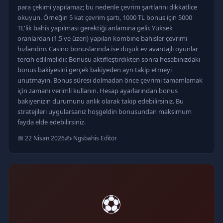
para çekimi yapılamaz; bu nedenle çevrim şartlarını dikkatlice
okuyun. Örneğin 5 kat çevrim şartı, 1000 TL bonus için 5000
TL'lik bahis yapılması gerektiği anlamına gelir. Yüksek
oranlardan (1.5 ve üzeri) yapılan kombine bahisler çevrimi
hızlandırır. Casino bonuslarında ise düşük ev avantajlı oyunlar
tercih edilmelidir. Bonusu aktifleştirdikten sonra hesabınızdaki
bonus bakiyesini gerçek bakiyeden ayrı takip etmeyi
unutmayın. Bonus süresi dolmadan önce çevrimi tamamlamak
için zamanı verimli kullanın. Hesap ayarlarından bonus
bakiyenizin durumunu anlık olarak takip edebilirsiniz. Bu
stratejileri uygularsanız hoşgeldin bonusundan maksimum
fayda elde edebilirsiniz.
📅 22 Nisan 2026
✍️ Ngsbahis Editör
⚽