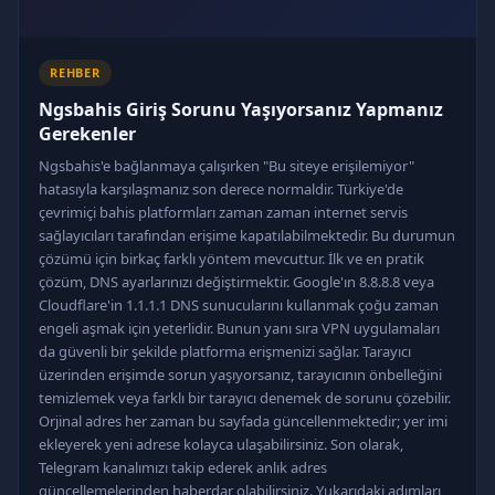
REHBER
Ngsbahis Giriş Sorunu Yaşıyorsanız Yapmanız
Gerekenler
Ngsbahis'e bağlanmaya çalışırken "Bu siteye erişilemiyor"
hatasıyla karşılaşmanız son derece normaldir. Türkiye'de
çevrimiçi bahis platformları zaman zaman internet servis
sağlayıcıları tarafından erişime kapatılabilmektedir. Bu durumun
çözümü için birkaç farklı yöntem mevcuttur. İlk ve en pratik
çözüm, DNS ayarlarınızı değiştirmektir. Google'ın 8.8.8.8 veya
Cloudflare'in 1.1.1.1 DNS sunucularını kullanmak çoğu zaman
engeli aşmak için yeterlidir. Bunun yanı sıra VPN uygulamaları
da güvenli bir şekilde platforma erişmenizi sağlar. Tarayıcı
üzerinden erişimde sorun yaşıyorsanız, tarayıcının önbelleğini
temizlemek veya farklı bir tarayıcı denemek de sorunu çözebilir.
Orjinal adres her zaman bu sayfada güncellenmektedir; yer imi
ekleyerek yeni adrese kolayca ulaşabilirsiniz. Son olarak,
Telegram kanalımızı takip ederek anlık adres
güncellemelerinden haberdar olabilirsiniz. Yukarıdaki adımları