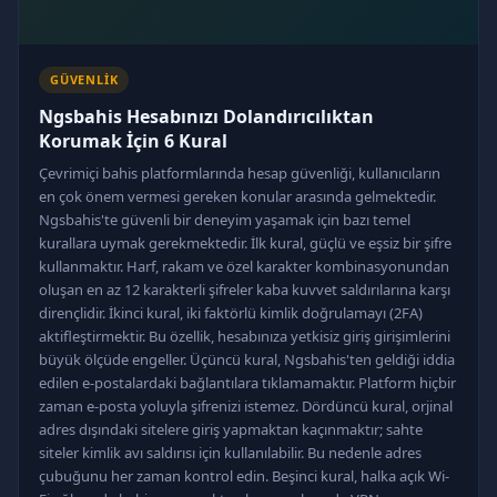
GÜVENLIK
Ngsbahis Hesabınızı Dolandırıcılıktan
Korumak İçin 6 Kural
Çevrimiçi bahis platformlarında hesap güvenliği, kullanıcıların
en çok önem vermesi gereken konular arasında gelmektedir.
Ngsbahis'te güvenli bir deneyim yaşamak için bazı temel
kurallara uymak gerekmektedir. İlk kural, güçlü ve eşsiz bir şifre
kullanmaktır. Harf, rakam ve özel karakter kombinasyonundan
oluşan en az 12 karakterli şifreler kaba kuvvet saldırılarına karşı
dirençlidir. İkinci kural, iki faktörlü kimlik doğrulamayı (2FA)
aktifleştirmektir. Bu özellik, hesabınıza yetkisiz giriş girişimlerini
büyük ölçüde engeller. Üçüncü kural, Ngsbahis'ten geldiği iddia
edilen e-postalardaki bağlantılara tıklamamaktır. Platform hiçbir
zaman e-posta yoluyla şifrenizi istemez. Dördüncü kural, orjinal
adres dışındaki sitelere giriş yapmaktan kaçınmaktır; sahte
siteler kimlik avı saldırısı için kullanılabilir. Bu nedenle adres
çubuğunu her zaman kontrol edin. Beşinci kural, halka açık Wi-