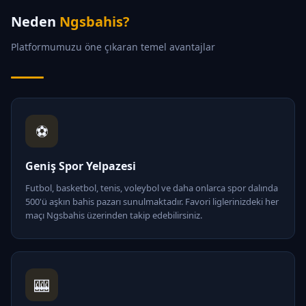
Neden
Ngsbahis?
Platformumuzu öne çıkaran temel avantajlar
⚽
Geniş Spor Yelpazesi
Futbol, basketbol, tenis, voleybol ve daha onlarca spor dalında
500'ü aşkın bahis pazarı sunulmaktadır. Favori liglerinizdeki her
maçı Ngsbahis üzerinden takip edebilirsiniz.
🎰