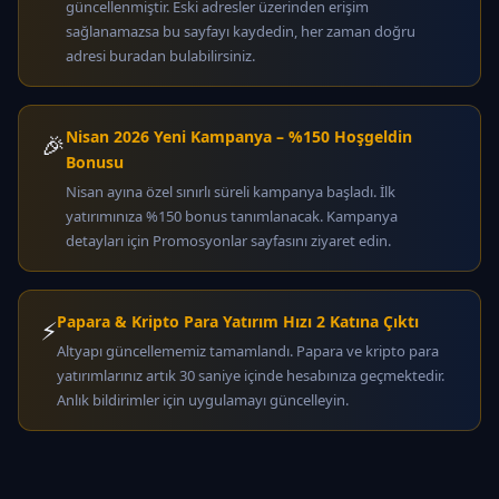
güncellenmiştir. Eski adresler üzerinden erişim
sağlanamazsa bu sayfayı kaydedin, her zaman doğru
adresi buradan bulabilirsiniz.
Nisan 2026 Yeni Kampanya – %150 Hoşgeldin
🎉
Bonusu
Nisan ayına özel sınırlı süreli kampanya başladı. İlk
yatırımınıza %150 bonus tanımlanacak. Kampanya
detayları için Promosyonlar sayfasını ziyaret edin.
Papara & Kripto Para Yatırım Hızı 2 Katına Çıktı
⚡
Altyapı güncellememiz tamamlandı. Papara ve kripto para
yatırımlarınız artık 30 saniye içinde hesabınıza geçmektedir.
Anlık bildirimler için uygulamayı güncelleyin.