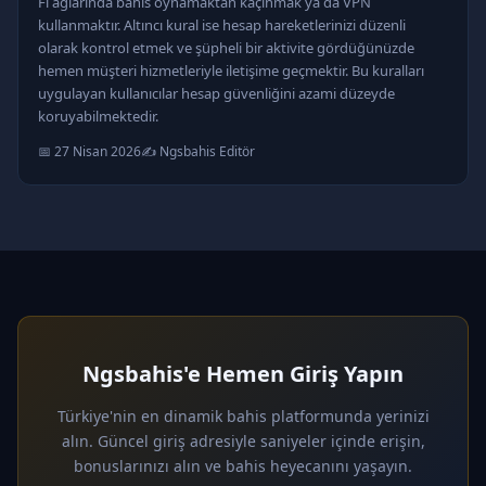
Fi ağlarında bahis oynamaktan kaçınmak ya da VPN
kullanmaktır. Altıncı kural ise hesap hareketlerinizi düzenli
olarak kontrol etmek ve şüpheli bir aktivite gördüğünüzde
hemen müşteri hizmetleriyle iletişime geçmektir. Bu kuralları
uygulayan kullanıcılar hesap güvenliğini azami düzeyde
koruyabilmektedir.
📅 27 Nisan 2026
✍️ Ngsbahis Editör
Ngsbahis'e Hemen Giriş Yapın
Türkiye'nin en dinamik bahis platformunda yerinizi
alın. Güncel giriş adresiyle saniyeler içinde erişin,
bonuslarınızı alın ve bahis heyecanını yaşayın.