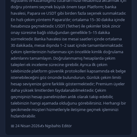
Ngsbahis'te kazandığınız tutarları hızla hesabınıza aktarmak için
doğru yöntemi seçmek büyük önem taşır. Platform; banka
havalesi, Papara ve USDT gibi birden fazla seçenek sunmaktadır.
En hızlı çekim yöntemi Papara'dır; ortalama 15–30 dakika içinde
hesabınıza geçmektedir. USDT (Tether) ile çekimler blok zincir
onay süresine bağlı olduğundan genellikle 5–15 dakika
sürmektedir. Banka havalesi ise mesai saatleri içinde ortalama
30 dakikada, mesai dışında 1–2 saat içinde tamamlanmaktadır.
Çekim işlemlerinizin hızlanması için öncelikle kimlik doğrulama
adımlarını tamamlayın. Doğrulanmamış hesaplarda çekim
talepleri ek inceleme sürecine girebilir. Ayrıca ilk çekim
talebinizde platform güvenlik protokolleri kapsamında ek belge
istenebileceğini göz önünde bulundurun. Günlük çekim limiti
hesap seviyenize göre farklılık göstermektedir; Premium üyeler
daha yüksek limitlerden faydalanabilmektedir. Çekim
geçmişinizi hesap panelinizden anlık olarak takip edebilir,
talebinizin hangi aşamada olduğunu görebilirsiniz. Herhangi bir
gecikmede müşteri hizmetleriyle iletişime geçmek işleminizi
hızlandırabilir.
📅 24 Nisan 2026
✍️ Ngsbahis Editör