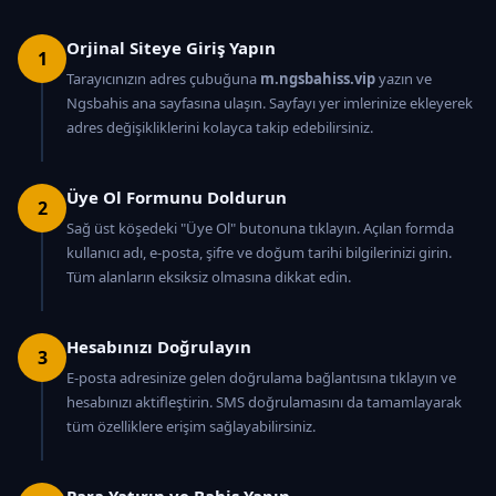
Orjinal Siteye Giriş Yapın
1
Tarayıcınızın adres çubuğuna
m.ngsbahiss.vip
yazın ve
Ngsbahis ana sayfasına ulaşın. Sayfayı yer imlerinize ekleyerek
adres değişikliklerini kolayca takip edebilirsiniz.
Üye Ol Formunu Doldurun
2
Sağ üst köşedeki "Üye Ol" butonuna tıklayın. Açılan formda
kullanıcı adı, e-posta, şifre ve doğum tarihi bilgilerinizi girin.
Tüm alanların eksiksiz olmasına dikkat edin.
Hesabınızı Doğrulayın
3
E-posta adresinize gelen doğrulama bağlantısına tıklayın ve
hesabınızı aktifleştirin. SMS doğrulamasını da tamamlayarak
tüm özelliklere erişim sağlayabilirsiniz.