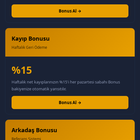
Bonus Al →
Kayıp Bonusu
Haftalık Geri Ödeme
%15
Haftalık net kayıplarınızın %15'i her pazartesi sabahı Bonus
bakiyenize otomatik yansıtılır.
Bonus Al →
Arkadaş Bonusu
Referans Sistemi