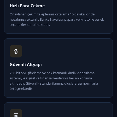
Hızlı Para Çekme
Onaylanan çekim talepleriniz ortalama 15 dakika içinde
hesabınıza aktarılır. Banka havalesi, papara ve kripto ile esnek
seçenekler sunulmaktadır.
🔒
Güvenli Altyapı
256-bit SSL şifreleme ve çok katmanlı kimlik doğrulama
sistemiyle kişisel ve finansal verileriniz her an koruma
altındadır. Güvenlik standartlarımız uluslararası normlarla
örtüşmektedir.
💬