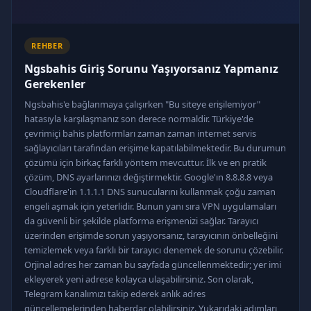
REHBER
Ngsbahis Giriş Sorunu Yaşıyorsanız Yapmanız
Gerekenler
Ngsbahis'e bağlanmaya çalışırken "Bu siteye erişilemiyor"
hatasıyla karşılaşmanız son derece normaldir. Türkiye'de
çevrimiçi bahis platformları zaman zaman internet servis
sağlayıcıları tarafından erişime kapatılabilmektedir. Bu durumun
çözümü için birkaç farklı yöntem mevcuttur. İlk ve en pratik
çözüm, DNS ayarlarınızı değiştirmektir. Google'ın 8.8.8.8 veya
Cloudflare'in 1.1.1.1 DNS sunucularını kullanmak çoğu zaman
engeli aşmak için yeterlidir. Bunun yanı sıra VPN uygulamaları
da güvenli bir şekilde platforma erişmenizi sağlar. Tarayıcı
üzerinden erişimde sorun yaşıyorsanız, tarayıcının önbelleğini
temizlemek veya farklı bir tarayıcı denemek de sorunu çözebilir.
Orjinal adres her zaman bu sayfada güncellenmektedir; yer imi
ekleyerek yeni adrese kolayca ulaşabilirsiniz. Son olarak,
Telegram kanalımızı takip ederek anlık adres
güncellemelerinden haberdar olabilirsiniz. Yukarıdaki adımları