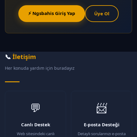
⚡ Ngsbahis Giriş Yap
Üye Ol
📞
İletişim
Her konuda yardım için buradayız
💬
📨
Canlı Destek
E-posta Desteği
Web sitesindeki canlı
Detaylı sorularınızı e-posta