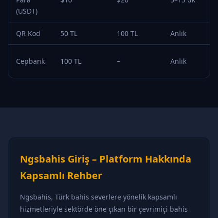
(USDT)
QR Kod
50 TL
100 TL
Anlık
Cepbank
100 TL
–
Anlık
Ngsbahis Giriş – Platform Hakkında
Kapsamlı Rehber
Ngsbahis, Türk bahis severlere yönelik kapsamlı
hizmetleriyle sektörde öne çıkan bir çevrimiçi bahis