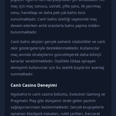
maç için maç sonucu, üst/alt, çifte şans, ilk yarı/maç
sonu, handikap ve daha pek çok bahis türü
sunulmaktadır. Canlı bahis özelliği sayesinde maç
devam ederken anlık oranlarla bahis yapma imkânı
bulunmaktadır.
Canlı bahis akışları gerçek zamanlı istatistikler ve canlı
skor göstergeleriyle desteklenmektedir. Kullanıcılar
maç anında stratejilerini güncelleyerek daha bilinçli
kararlar verebilmektedir. Özellikle İddaa oynayan
deneyimli kullanıcılar için bu özellik büyük bir avantaj
sunmaktadır.
Canlı Casino Deneyimi
Ngsbahis'in canlı casino bölümü, Evolution Gaming ve
Pragmatic Play gibi dünyanın önde gelen yazılım
sağlayıcılarından beslenmektedir. Gerçek krupiyelerle
oynanan blackjack masaları, rulet çarkları, baccarat