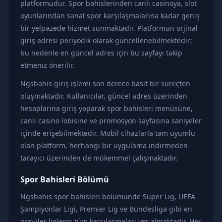
platformudur. Spor bahislerinden canlı casinoya, slot
oyunlarından sanal spor karşılaşmalarına kadar geniş
bir yelpazede hizmet sunmaktadır. Platformun orjinal
giriş adresi periyodik olarak güncellenebilmektedir;
bu nedenle en güncel adres için bu sayfayı takip
etmeniz önerilir.
Ngsbahis giriş işlemi son derece basit bir süreçten
oluşmaktadır. Kullanıcılar, güncel adres üzerinden
hesaplarına giriş yaparak spor bahisleri menüsüne,
canlı casino lobisine ve promosyon sayfasına saniyeler
içinde erişebilmektedir. Mobil cihazlarla tam uyumlu
olan platform, herhangi bir uygulama indirmeden
tarayıcı üzerinden de mükemmel çalışmaktadır.
Spor Bahisleri Bölümü
Ngsbahis spor bahisleri bölümünde Süper Lig, UEFA
Şampiyonlar Ligi, Premier Lig ve Bundesliga gibi en
popüler liglerin tüm karşılaşmaları yer almaktadır. Her