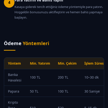
Para Yatırın ve Bahis Yapın
4
Kasaya giderek tercih ettiğiniz ödeme yöntemiyle para yatırın.
Hoşgeldin bonusunuzu aktifleştirin ve hemen bahis yapmaya
başlayın.
Ödeme
Yöntemleri
Yöntem
Min. Yatırım
Min. Çekim
İşlem Süresi
Banka
100 TL
200 TL
10–30 dk
Havalesi
Papara
50 TL
100 TL
30 Saniye
Kripto
Para
$10
$20
5–15 dk