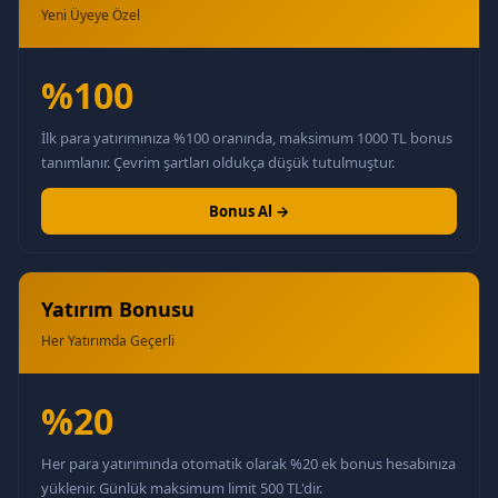
Yeni Üyeye Özel
%100
İlk para yatırımınıza %100 oranında, maksimum 1000 TL bonus
tanımlanır. Çevrim şartları oldukça düşük tutulmuştur.
Bonus Al →
Yatırım Bonusu
Her Yatırımda Geçerli
%20
Her para yatırımında otomatik olarak %20 ek bonus hesabınıza
yüklenir. Günlük maksimum limit 500 TL'dir.