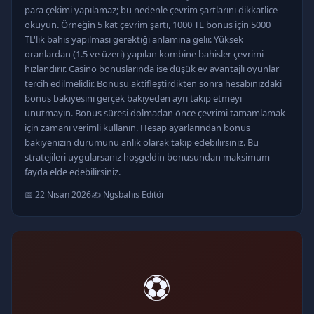
para çekimi yapılamaz; bu nedenle çevrim şartlarını dikkatlice
okuyun. Örneğin 5 kat çevrim şartı, 1000 TL bonus için 5000
TL'lik bahis yapılması gerektiği anlamına gelir. Yüksek
oranlardan (1.5 ve üzeri) yapılan kombine bahisler çevrimi
hızlandırır. Casino bonuslarında ise düşük ev avantajlı oyunlar
tercih edilmelidir. Bonusu aktifleştirdikten sonra hesabınızdaki
bonus bakiyesini gerçek bakiyeden ayrı takip etmeyi
unutmayın. Bonus süresi dolmadan önce çevrimi tamamlamak
için zamanı verimli kullanın. Hesap ayarlarından bonus
bakiyenizin durumunu anlık olarak takip edebilirsiniz. Bu
stratejileri uygularsanız hoşgeldin bonusundan maksimum
fayda elde edebilirsiniz.
📅 22 Nisan 2026
✍️ Ngsbahis Editör
⚽