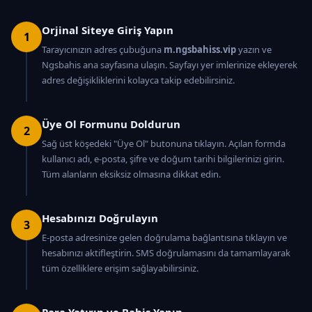
Orjinal Siteye Giriş Yapın
1
Tarayıcınızın adres çubuğuna
m.ngsbahiss.vip
yazın ve
Ngsbahis ana sayfasına ulaşın. Sayfayı yer imlerinize ekleyerek
adres değişikliklerini kolayca takip edebilirsiniz.
Üye Ol Formunu Doldurun
2
Sağ üst köşedeki "Üye Ol" butonuna tıklayın. Açılan formda
kullanıcı adı, e-posta, şifre ve doğum tarihi bilgilerinizi girin.
Tüm alanların eksiksiz olmasına dikkat edin.
Hesabınızı Doğrulayın
3
E-posta adresinize gelen doğrulama bağlantısına tıklayın ve
hesabınızı aktifleştirin. SMS doğrulamasını da tamamlayarak
tüm özelliklere erişim sağlayabilirsiniz.