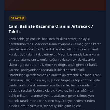
STRATEJI
Canlı Bahiste Kazanma Oranını Artıracak 7
Taktik
Canlı bahis, geleneksel bahisten farklı bir strateji anlayışı
gerektirmektedir. Maç öncesi analiz yapmak ile maç içinde karar
vermek arasında önemli farklılıklar mevcuttur. İlk ve en önemli
kural, güçlü takımı takip etmektir. Maçın başlarında baskı kuran
ama gol atamayan takımlar çoğunlukla sonraki dakikalarda
skoru açar. Bu durumu izlemek ve doğru anda giren bir bahis,
kazançlı pozisyonlar oluşturabilir. İkinci önemli taktik,
istatistikleri gerçek zamanlı olarak takip etmektir. Ngsbahis canlı
bahis arayüzü; hücum sayısı, şut on target ve top kontrolü gibi
verileri anlık olarak sunmaktadır. Bu veriler, bahis kararlarınızı
güçlendirecektir. Üçüncü olarak, kayıp dizileri başladığında
bahis miktarını artırmak yerine azaltmak gerekir. Emosiyon
tabanlı kararlar canlı bahiste en büyük kayıp nedenlerinden
biridir. Dördüncü taktik, sadece iyi bildiğiniz liglere