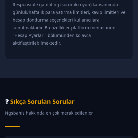
Responsible gambling (sorumlu oyun) kapsamında
günlük/haftalık para yatırma limitleri, kayıp limitleri ve
hesap dondurma seçenekleri kullanıcılara
sunulmaktadır. Bu özellikler platform menüsünün
"Hesap Ayarları" bölümünden kolayca
aktifleştirilebilmektedir.
❓
Sıkça Sorulan Sorular
Ngsbahis hakkında en çok merak edilenler